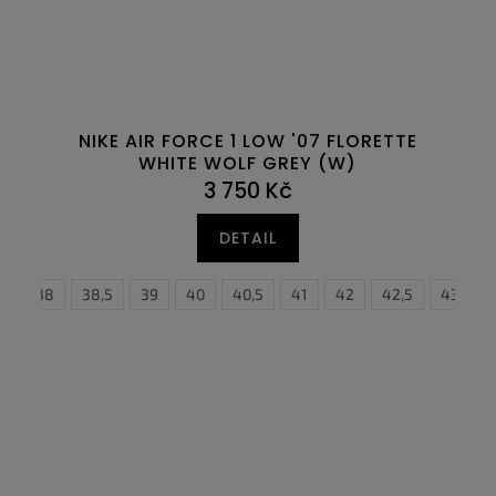
NIKE AIR FORCE 1 LOW '07 FLORETTE
WHITE WOLF GREY (W)
3 750 Kč
DETAIL
,5
38
38,5
39
40
40,5
41
42
42,5
43