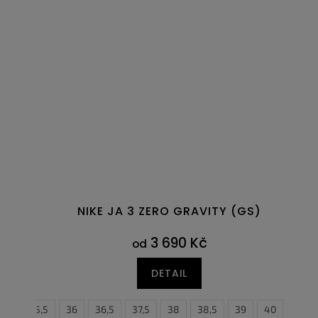
NIKE JA 3 ZERO GRAVITY (GS)
3 690 Kč
od
DETAIL
35,5
36
36,5
37,5
38
38,5
39
40