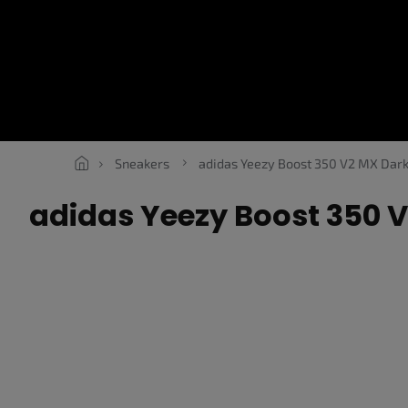
Přejít
na
obsah
SNEAKERS
ROPE LACES
ESSENTIALS
OBLEČENÍ
V
Sneakers
adidas Yeezy Boost 350 V2 MX Dark
adidas Yeezy Boost 350 V