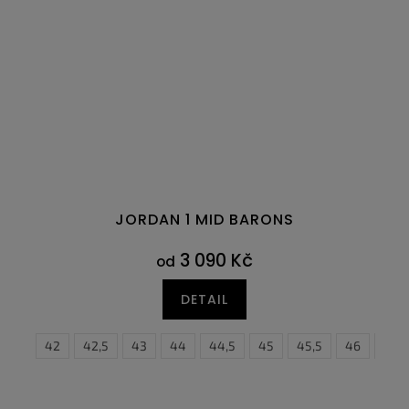
JORDAN 1 MID BARONS
3 090 Kč
od
DETAIL
41
42
42,5
43
44
44,5
45
38,5
45,5
39
46
40
47
4