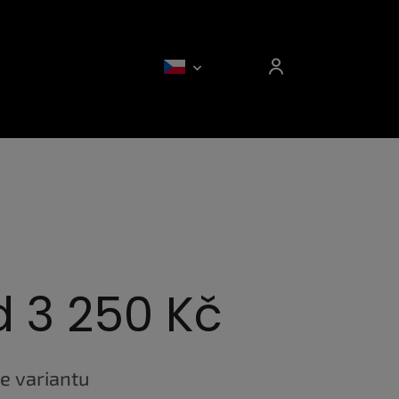
d
3 250 Kč
e variantu