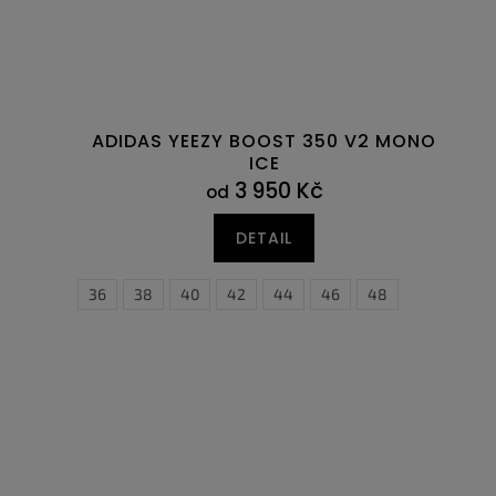
ADIDAS YEEZY BOOST 350 V2 MONO
ICE
3 950 Kč
od
DETAIL
36
38
40
42
44
46
48
36
36,5
37