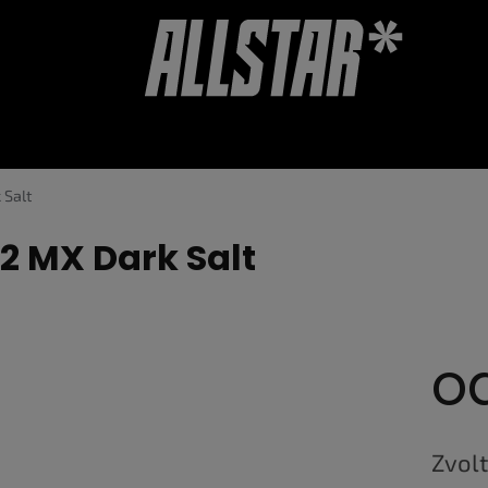
OUCHERY
DOPLŇKY
HODNOCENÍ OBCHODU
 Salt
2 MX Dark Salt
o
Měrná
cena:
Zvolt