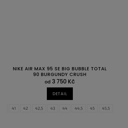
NIKE AIR MAX 95 SE BIG BUBBLE TOTAL
90 BURGUNDY CRUSH
3 750 Kč
od
DETAIL
0,5
47,5
41
42
42,5
43
44
44,5
45
45,5
46