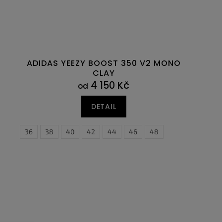
ADIDAS YEEZY BOOST 350 V2 MONO
CLAY
4 150 Kč
od
DETAIL
44
44,5
36
38
40
42
44
46
48