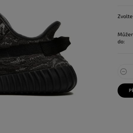
Zvolte
Můžem
do:
P