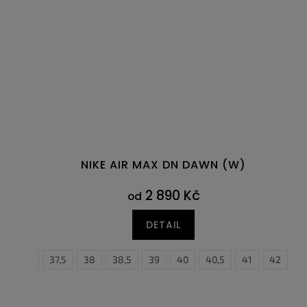
NIKE AIR MAX DN DAWN (W)
2 890 Kč
od
DETAIL
36,5
37,5
38
38,5
39
40
40,5
41
40
42
40,5