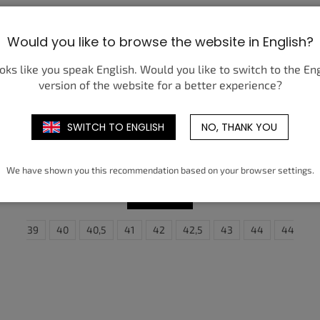
Would you like to browse the website in English?
ooks like you speak English. Would you like to switch to the En
version of the website for a better experience?
SWITCH TO ENGLISH
NO, THANK YOU
JORDAN 1 RETRO HIGH OG SP UNION
LA BEPHIES BEAUTY SUPPLY SUMMER
OF ‘96
3 450 Kč
od
We have shown you this recommendation based on your browser settings.
DETAIL
,5
5
45,5
39
40
46
40,5
47
47,5
41
42
42,5
43
44
44,5
36