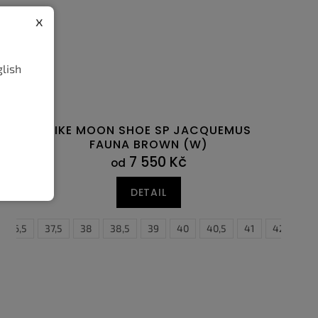
x
glish
NIKE MOON SHOE SP JACQUEMUS
FAUNA BROWN (W)
7 550 Kč
od
DETAIL
45
36,5
45,5
37,5
46
38
47
38,5
47,5
39
40
40,5
41
42