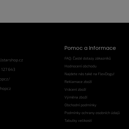
Pomoc a Informace
FAQ: Časté dotazy zákazníků
llstarshop.cz
Hodnocení obchodu
 127 643
Najdete nás také na FlexDogu!
hopcz/
Reklamace zboží
shopcz
Vrácení zboží
Výměna zboží
Obchodní podmínky
Podmínky ochrany osobních údajů
Tabulky velikostí