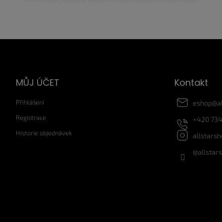
Z
á
p
a
MŮJ ÚČET
Kontakt
t
í
Přihlášení
eshop
@
a
Registrace
+420 734
Historie objednávek
allstars
@allstar