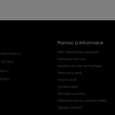
Pomoc a Informace
FAQ: Časté dotazy zákazníků
llstarshop.cz
Hodnocení obchodu
 127 643
Najdete nás také na FlexDogu!
hopcz/
Reklamace zboží
shopcz
Vrácení zboží
Výměna zboží
Obchodní podmínky
Podmínky ochrany osobních údajů
Tabulky velikostí