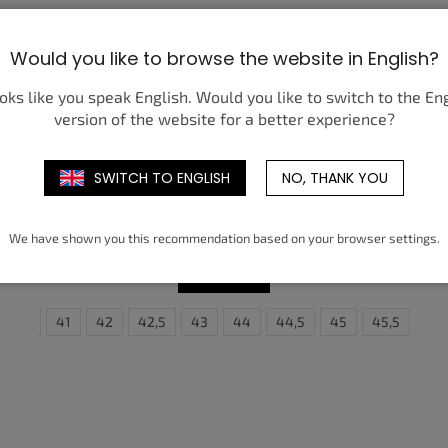
Would you like to browse the website in English?
ooks like you speak English. Would you like to switch to the En
version of the website for a better experience?
SWITCH TO ENGLISH
NO, THANK YOU
NIKE AIR MAX PLUS BLACK PINK FOAM
3 950 Kč
od
We have shown you this recommendation based on your browser settings.
DETAIL
40,5
45,5
41
46
42
47,5
42,5
48,5
35,5
43
44
36
36,5
44,5
37,5
45
45,5
38
38,5
46