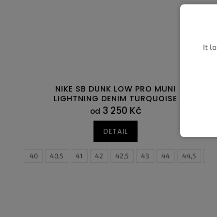
It l
NIKE SB DUNK LOW PRO MUNI
LIGHTNING DENIM TURQUOISE
3 250 Kč
od
DETAIL
39
40
40,5
41
42
42,5
43
38,5
44
39
44,5
40
45