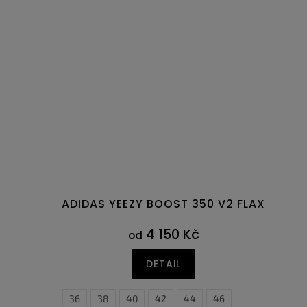
ADIDAS YEEZY BOOST 350 V2 FLAX
4 150 Kč
od
DETAIL
36
38
40
42
44
46