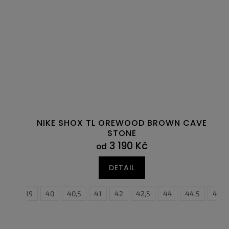
NIKE SHOX TL OREWOOD BROWN CAVE
STONE
3 190 Kč
od
DETAIL
38,5
39
40
40,5
41
42
42,5
38,5
44
44,5
39
40
45