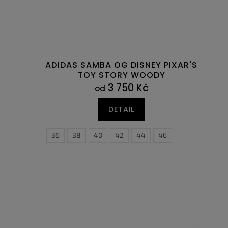
ADIDAS SAMBA OG DISNEY PIXAR'S
TOY STORY WOODY
3 750 Kč
od
DETAIL
36
38
40
42
44
46
40
40,5
41