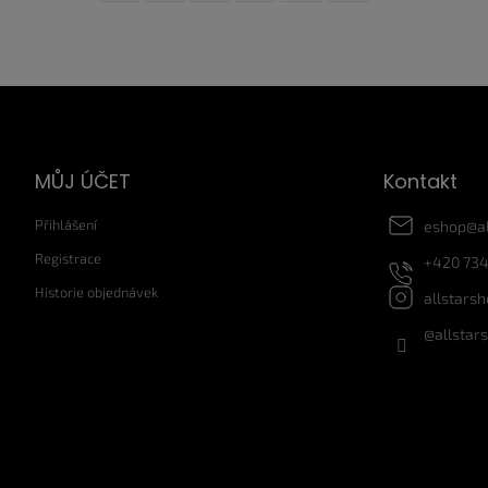
Z
á
p
a
MŮJ ÚČET
Kontakt
t
í
Přihlášení
eshop
@
a
Registrace
+420 734
Historie objednávek
allstars
@allstar