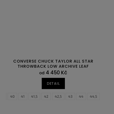
CONVERSE CHUCK TAYLOR ALL STAR
THROWBACK LOW ARCHIVE LEAF
CAMO
4 450 Kč
od
DETAIL
9,5
47
40
47,5
41
41,5
42
42,5
43
44
44,5
45