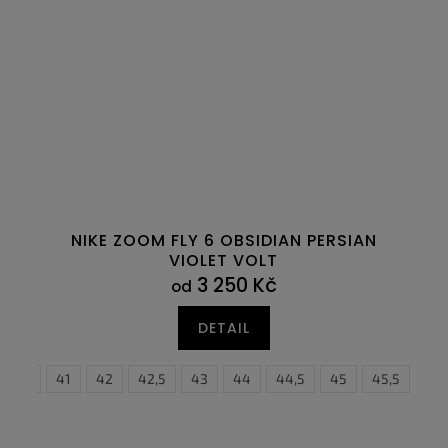
NIKE ZOOM FLY 6 OBSIDIAN PERSIAN
VIOLET VOLT
3 250 Kč
od
DETAIL
40,5
45,5
41
47
42
47,5
42,5
43
44
44,5
45
38
45,5
39
46
3