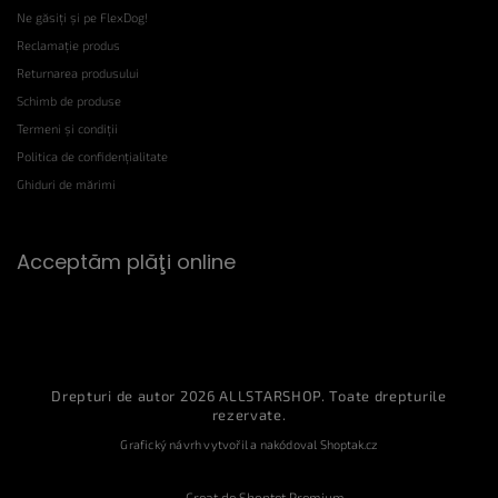
Ne găsiți și pe FlexDog!
Reclamație produs
Returnarea produsului
Schimb de produse
Termeni și condiții
Politica de confidențialitate
Ghiduri de mărimi
Acceptăm plăţi online
Drepturi de autor 2026
ALLSTARSHOP
. Toate drepturile
rezervate.
Grafický návrh vytvořil a nakódoval
Shoptak.cz
Creat de Shoptet Premium