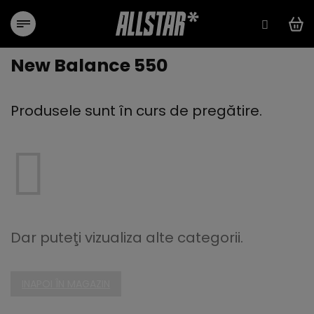
Treci
la
conținut
New Balance 550
Produsele sunt în curs de pregătire.
Dar puteţi vizualiza alte categorii.
INAPOI ÎN MAGAZIN