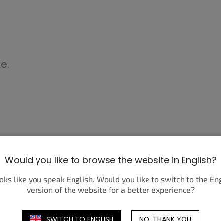
e.
OPINIE NASZYCH KLIENTÓW
Would you like to browse the website in English?
ooks like you speak English. Would you like to switch to the En
version of the website for a better experience?
Viktorie M.
SWITCH TO ENGLISH
NO, THANK YOU