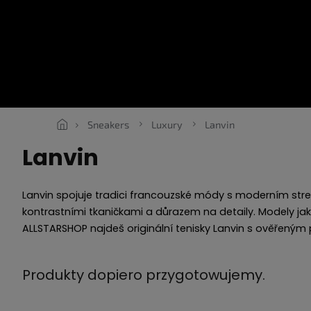
Przejść
do
treści
SNEAKERS
ROPE LACES
ESSENTIALS
ODZIEŻ
VOU
Sneakers
Luxury
Lanvin
Lanvin
Lanvin spojuje tradici francouzské módy s moderním str
kontrastními tkaničkami a důrazem na detaily. Modely ja
ALLSTARSHOP najdeš originální tenisky Lanvin s ověřený
Produkty dopiero przygotowujemy.