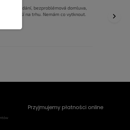
ychlé dodání, bezproblémová domluva,
Všechno prob
ejlevnější na trhu. Nemám co vytknout.
vyřízení obje
Next
Dobrá komuni
Przyjmujemy płatności online
entów