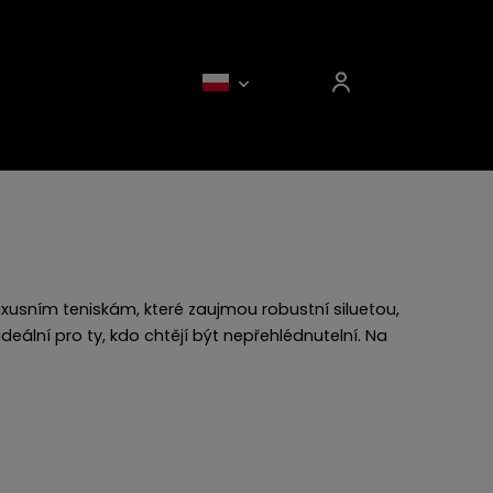
usním teniskám, které zaujmou robustní siluetou,
eální pro ty, kdo chtějí být nepřehlédnutelní. Na