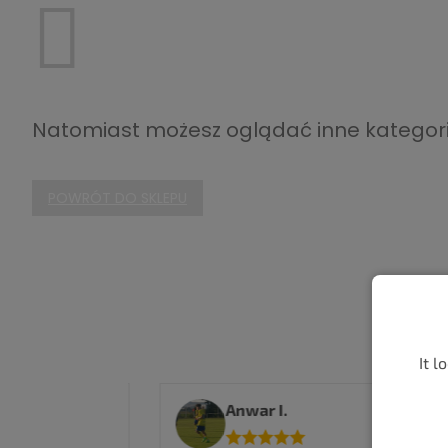
Natomiast możesz oglądać inne kategori
POWRÓT DO SKLEPU
It l
Anwar I.