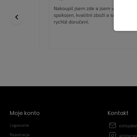
 a top
Nakoupil jsem zde a jsem velmi
spokojen, kvalitní zboží a super ceny,
Previous
rychlé doručení.
S
t
o
p
Moje konto
Kontakt
k
a
Logowanie
eshop
@
a
Rejestracja
allstars