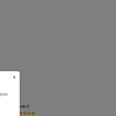
x
glish
Jakub V.
tedma