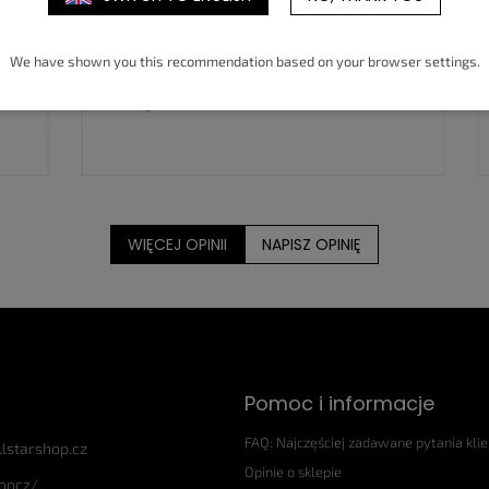
Nadmíru spokojena, rychlé odeslání, boty
R
stejné jak na fotografii takže můžu jen
n
We have shown you this recommendation based on your browser settings.
dál doporučit a určitě si ještě nějaké boty
zakoupím ✅
WIĘCEJ OPINII
NAPISZ OPINIĘ
Pomoc i informacje
FAQ: Najczęściej zadawane pytania kli
llstarshop.cz
Opinie o sklepie
hopcz/