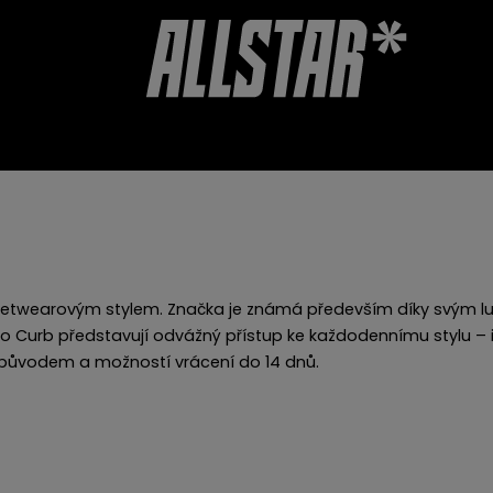
CHERY
AKCESORIA
OPINIE O SKLEPIE
eetwearovým stylem. Značka je známá především díky svým lux
ko
Curb
představují odvážný přístup ke každodennímu stylu – id
m původem a možností vrácení do 14 dnů.