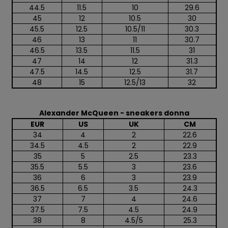
44.5
11.5
10
29.6
45
12
10.5
30
45.5
12.5
10.5/11
30.3
46
13
11
30.7
46.5
13.5
11.5
31
47
14
12
31.3
47.5
14.5
12.5
31.7
48
15
12.5/13
32
Alexander McQueen - sneakers donna
EUR
US
UK
CM
34
4
2
22.6
34.5
4.5
2
22.9
35
5
2.5
23.3
35.5
5.5
3
23.6
36
6
3
23.9
36.5
6.5
3.5
24.3
37
7
4
24.6
37.5
7.5
4.5
24.9
38
8
4.5/5
25.3