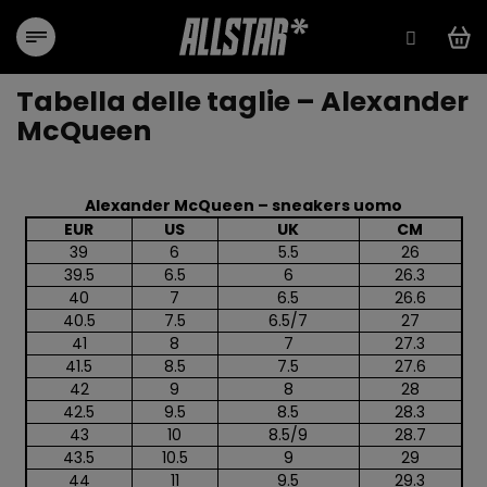
Vai
al
contenuto
Tabella delle taglie – Alexander
McQueen
Alexander McQueen – sneakers uomo
EUR
US
UK
CM
39
6
5.5
26
39.5
6.5
6
26.3
40
7
6.5
26.6
40.5
7.5
6.5/7
27
41
8
7
27.3
41.5
8.5
7.5
27.6
42
9
8
28
42.5
9.5
8.5
28.3
43
10
8.5/9
28.7
43.5
10.5
9
29
44
11
9.5
29.3