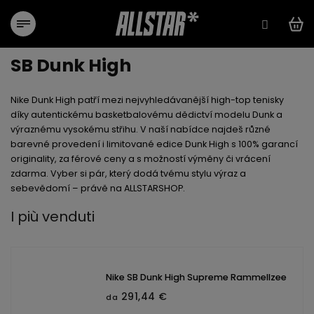
Vai
al
contenuto
SB Dunk High
Nike Dunk High patří mezi nejvyhledávanější high-top tenisky
díky autentickému basketbalovému dědictví modelu Dunk a
výraznému vysokému střihu. V naší nabídce najdeš různé
barevné provedení i limitované edice Dunk High s 100% garancí
originality, za férové ceny a s možností výměny či vrácení
zdarma. Vyber si pár, který dodá tvému stylu výraz a
sebevědomí – právě na ALLSTARSHOP.
I più venduti
Nike SB Dunk High Supreme Rammellzee
291,44 €
da