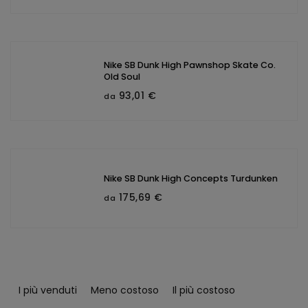
Nike SB Dunk High Pawnshop Skate Co.
Old Soul
93,01 €
da
Nike SB Dunk High Concepts Turdunken
175,69 €
da
O
r
I più venduti
Meno costoso
Il più costoso
d