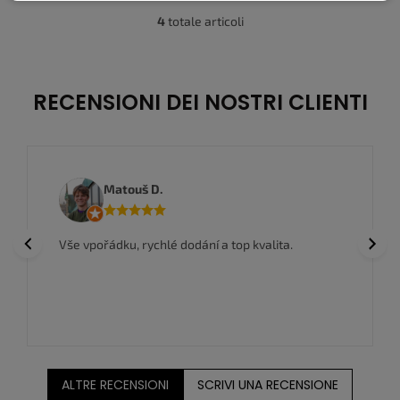
48,5
4
totale articoli
C
o
n
t
r
RECENSIONI DEI NOSTRI CLIENTI
o
l
l
i
d
Anwar I.
e
l
l
Nakoupil jsem zde a jsem vel
Previous
Next
dání a top kvalita.
'
zboží a super ceny, rychlé d
e
l
e
n
c
o
ALTRE RECENSIONI
SCRIVI UNA RECENSIONE