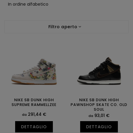
i
In ordine alfabetico
n
a
E
m
Filtro aperto
l
e
e
n
n
t
c
o
o
d
d
e
e
i
i
p
p
r
r
o
o
d
d
NIKE SB DUNK HIGH
NIKE SB DUNK HIGH
o
SUPREME RAMMELLZEE
PAWNSHOP SKATE CO. OLD
o
t
SOUL
t
291,44 €
t
da
93,01 €
da
t
i
i
DETTAGLIO
DETTAGLIO