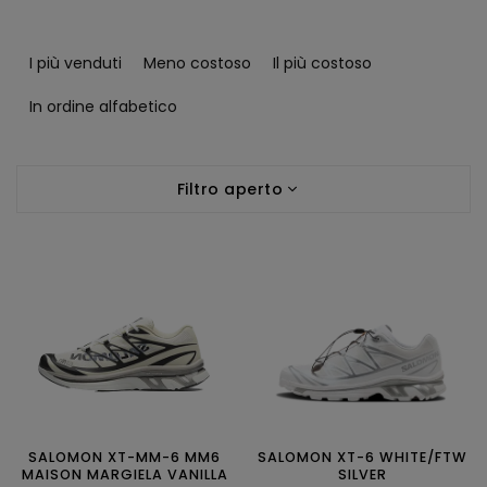
O
r
I più venduti
Meno costoso
Il più costoso
d
i
In ordine alfabetico
n
a
E
m
Filtro aperto
l
e
e
n
n
t
c
o
o
d
d
e
e
i
i
p
p
r
r
o
o
d
d
SALOMON XT-MM-6 MM6
SALOMON XT-6 WHITE/FTW
o
MAISON MARGIELA VANILLA
SILVER
o