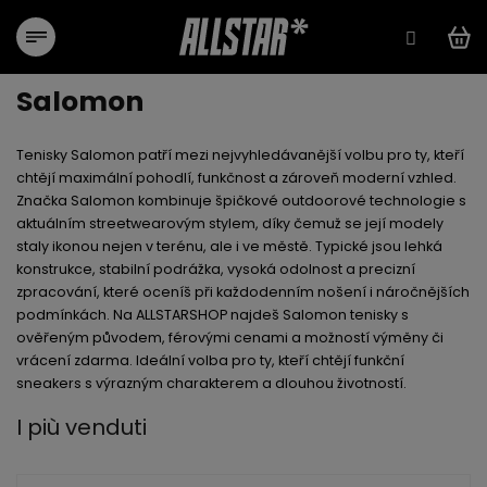
Vai
al
contenuto
Salomon
Tenisky Salomon patří mezi nejvyhledávanější volbu pro ty, kteří
chtějí maximální pohodlí, funkčnost a zároveň moderní vzhled.
Značka Salomon kombinuje špičkové outdoorové technologie s
aktuálním streetwearovým stylem, díky čemuž se její modely
staly ikonou nejen v terénu, ale i ve městě. Typické jsou lehká
konstrukce, stabilní podrážka, vysoká odolnost a precizní
zpracování, které oceníš při každodenním nošení i náročnějších
podmínkách. Na ALLSTARSHOP najdeš Salomon tenisky s
ověřeným původem, férovými cenami a možností výměny či
vrácení zdarma. Ideální volba pro ty, kteří chtějí funkční
sneakers s výrazným charakterem a dlouhou životností.
I più venduti