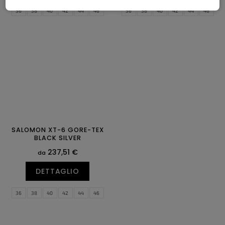
36
38
40
42
44
46
36
38
40
42
44
46
48
48
SALOMON XT-6 GORE-TEX
BLACK SILVER
237,51 €
da
DETTAGLIO
36
38
40
42
44
46
48