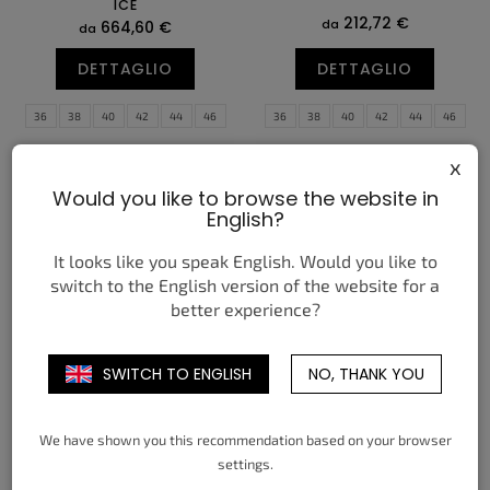
t
ICE
t
212,72 €
t
da
664,60 €
da
t
i
i
DETTAGLIO
DETTAGLIO
36
38
40
42
44
46
36
38
40
42
44
46
48
48
x
Would you like to browse the website in
English?
It looks like you speak English. Would you like to
switch to the English version of the website for a
better experience?
SWITCH TO ENGLISH
NO, THANK YOU
SALOMON XT-PATHWAY 2
SALOMON XT-6 COFFEE
FEID FXXOMOR
FRENCH ROAST
324,25 €
268,07 €
da
da
We have shown you this recommendation based on your browser
settings.
DETTAGLIO
DETTAGLIO