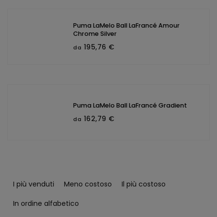
Puma LaMelo Ball LaFrancé Amour
Chrome Silver
195,76 €
da
Puma LaMelo Ball LaFrancé Gradient
162,79 €
da
O
r
I più venduti
Meno costoso
Il più costoso
d
i
In ordine alfabetico
n