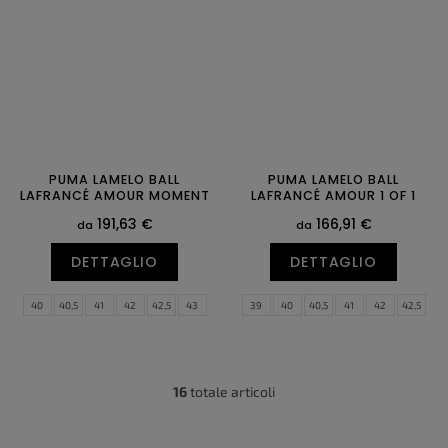
PUMA LAMELO BALL
PUMA LAMELO BALL
LAFRANCÉ AMOUR MOMENT
LAFRANCÉ AMOUR 1 OF 1
191,63 €
166,91 €
da
da
DETTAGLIO
DETTAGLIO
40
40,5
41
42
42,5
43
39
40
40,5
41
42
42,5
44
44,5
45
47
43
44
44,5
45
46
47
16
totale articoli
C
o
n