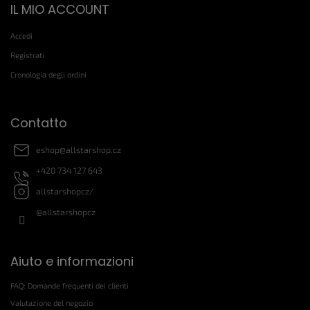
IL MIO ACCOUNT
i
è
Accedi
d
i
Registrati
p
Cronologia degli ordini
a
g
i
Contatto
n
a
eshop
@
allstarshop.cz
+420 734 127 643
allstarshopcz/
@allstarshopcz
Aiuto e informazioni
FAQ: Domande frequenti dei clienti
Valutazione del negozio