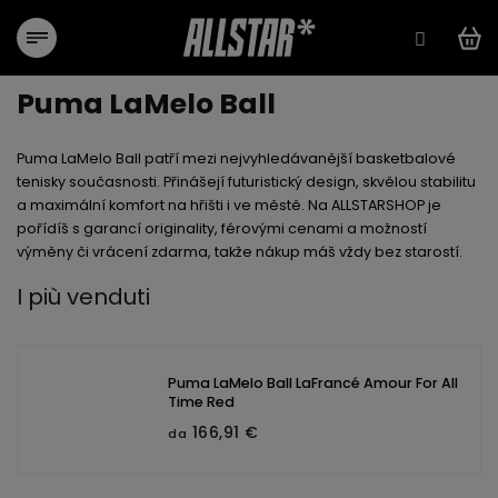
Vai
al
contenuto
Puma LaMelo Ball
Puma LaMelo Ball
patří mezi nejvyhledávanější basketbalové
tenisky současnosti. Přinášejí futuristický design, skvělou stabilitu
a maximální komfort na hřišti i ve městě. Na ALLSTARSHOP je
pořídíš s
garancí originality
,
férovými cenami
a
možností
výměny či vrácení zdarma
, takže nákup máš vždy bez starostí.
I più venduti
Puma LaMelo Ball LaFrancé Amour For All
Time Red
166,91 €
da