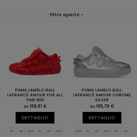
a
E
m
Filtro aperto
l
e
e
n
n
t
c
o
o
d
d
e
e
i
i
p
p
r
r
o
o
d
d
PUMA LAMELO BALL
PUMA LAMELO BALL
o
LAFRANCÉ AMOUR FOR ALL
LAFRANCÉ AMOUR CHROME
o
t
TIME RED
SILVER
t
t
166,91 €
195,76 €
da
da
t
i
i
DETTAGLIO
DETTAGLIO
39
40
40,5
41
42
42,5
40,5
41
42
42,5
43
44