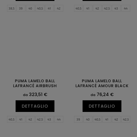
38,5
39
40
40,5
41
42
40,5
41
42
42,5
43
44
42,5
43
44
44,5
45
46
44,5
45
46
47
48,5
PUMA LAMELO BALL
PUMA LAMELO BALL
LAFRANCÉ AIRBRUSH
LAFRANCÉ AMOUR BLACK
323,51 €
76,24 €
da
da
DETTAGLIO
DETTAGLIO
40,5
41
42
42,5
43
44
39
40
40,5
41
42
42,5
44,5
45
46
47
43
44
44,5
45
46
47