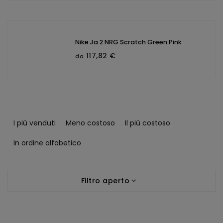
Nike Ja 2 NRG Scratch Green Pink
117,82 €
da
O
r
I più venduti
Meno costoso
Il più costoso
d
i
In ordine alfabetico
n
a
E
m
Filtro aperto
l
e
e
n
n
t
c
o