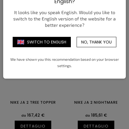
English?
BERRY (GS)
175,69 €
113,68 €
da
da
It looks like you speak English. Would you like to
switch to the English version of the website for a
DETTAGLIO
DETTAGLIO
better experience?
35
35,5
36
36,5
37,5
38
37,5
38
38,5
39
40
40,5
38,5
39
40
41
42
42,5
43
44
44,5
SWITCH TO ENGLISH
NO, THANK YOU
45
45,5
46
47
47,5
We have shown you this recommendation based on your browser
settings.
NIKE JA 2 TREE TOPPER
NIKE JA 2 NIGHTMARE
167,42 €
185,61 €
da
da
DETTAGLIO
DETTAGLIO