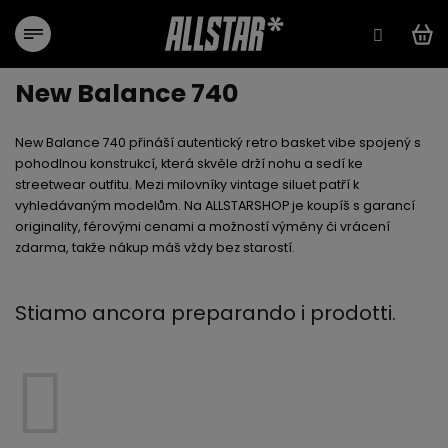
Vai
al
contenuto
New Balance 740
New Balance 740
přináší autentický retro basket vibe spojený s
pohodlnou konstrukcí, která skvěle drží nohu a sedí ke
streetwear outfitu. Mezi milovníky vintage siluet patří k
vyhledávaným modelům. Na ALLSTARSHOP je koupíš s
garancí
originality
,
férovými cenami
a
možností výměny či vrácení
zdarma
, takže nákup máš vždy bez starostí.
Stiamo ancora preparando i prodotti.