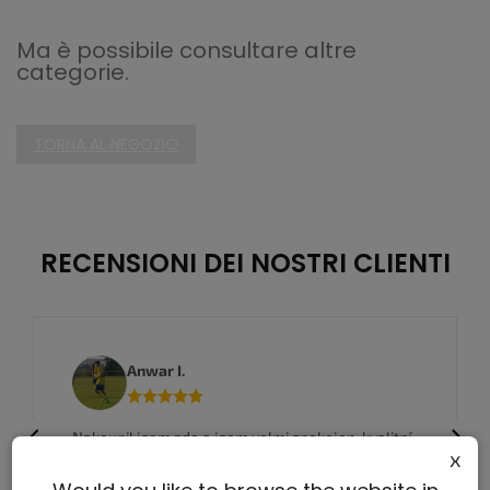
Ma è possibile consultare altre
categorie.
TORNA AL NEGOZIO
RECENSIONI DEI NOSTRI CLIENTI
Anwar I.
Previous
Next
Nakoupil jsem zde a jsem velmi spokojen, kvalitní
x
zboží a super ceny, rychlé doručení.