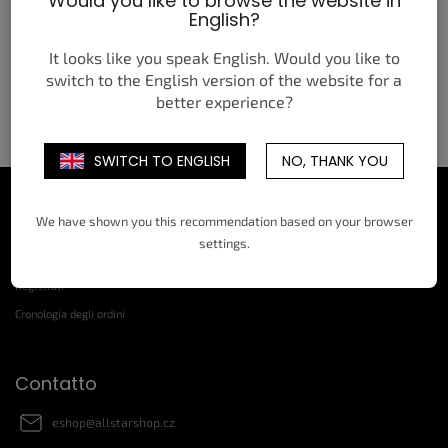
Would you like to browse the website in
English?
It looks like you speak English. Would you like to
switch to the English version of the website for a
better experience?
ALTRE RECENSIONI
SCRIVI UNA RECENSIONE
SWITCH TO ENGLISH
NO, THANK YOU
P
IL MIO ACCOUNT
i
We have shown you this recommendation based on your browser
è
settings.
Accedi
d
i
Registrati
p
Cronologia degli ordini
a
g
i
Contatto
n
a
eshop
@
allstarshop.cz