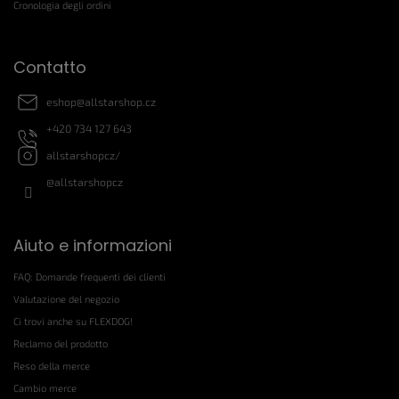
p
Cronologia degli ordini
l
a
l
g
'
i
e
Contatto
n
l
a
e
eshop
@
allstarshop.cz
n
+420 734 127 643
c
o
allstarshopcz/
@allstarshopcz
Aiuto e informazioni
FAQ: Domande frequenti dei clienti
Valutazione del negozio
Ci trovi anche su FLEXDOG!
Reclamo del prodotto
Reso della merce
Cambio merce