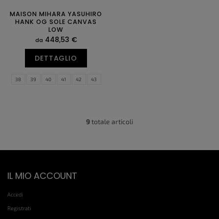
MAISON MIHARA YASUHIRO
HANK OG SOLE CANVAS
LOW
448,53 €
da
DETTAGLIO
38
39
40
41
42
43
44
45
46
47
9
totale articoli
C
o
n
t
r
P
o
IL MIO ACCOUNT
i
l
è
l
Accedi
d
i
d
i
Registrati
e