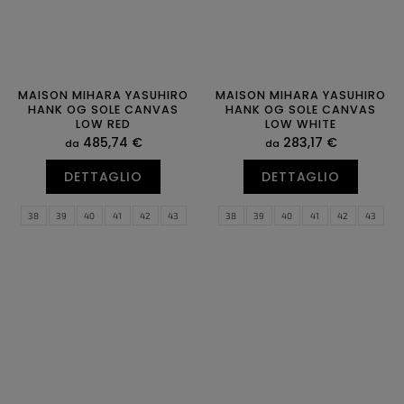
MAISON MIHARA YASUHIRO
MAISON MIHARA YASUHIRO
HANK OG SOLE CANVAS
HANK OG SOLE CANVAS
LOW RED
LOW WHITE
485,74 €
283,17 €
da
da
DETTAGLIO
DETTAGLIO
38
39
40
41
42
43
38
39
40
41
42
43
44
45
46
47
44
45
46
47