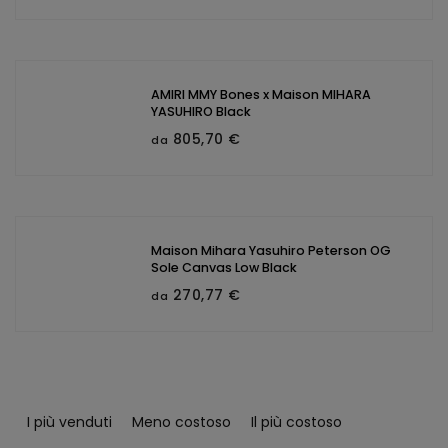
AMIRI MMY Bones x Maison MIHARA
YASUHIRO Black
805,70 €
da
Maison Mihara Yasuhiro Peterson OG
Sole Canvas Low Black
270,77 €
da
O
r
I più venduti
Meno costoso
Il più costoso
d