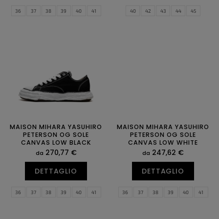
36
37
38
39
40
41
40
42
43
44
45
42
43
44
45
46
MAISON MIHARA YASUHIRO
MAISON MIHARA YASUHIRO
PETERSON OG SOLE
PETERSON OG SOLE
CANVAS LOW BLACK
CANVAS LOW WHITE
270,77 €
247,62 €
da
da
DETTAGLIO
DETTAGLIO
36
37
38
39
40
41
36
37
38
39
40
41
42
43
44
45
46
47
42
43
44
45
46
47