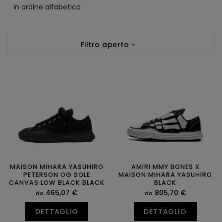
i
In ordine alfabetico
n
a
E
m
Filtro aperto
l
e
e
n
n
t
c
o
o
d
d
e
e
i
i
p
p
r
r
o
o
d
d
MAISON MIHARA YASUHIRO
AMIRI MMY BONES X
o
PETERSON OG SOLE
MAISON MIHARA YASUHIRO
o
t
CANVAS LOW BLACK BLACK
BLACK
t
t
465,07 €
805,70 €
da
da
t
i
i
DETTAGLIO
DETTAGLIO