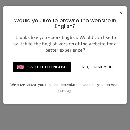
x
Would you like to browse the website in
English?
It looks like you speak English. Would you like to
switch to the English version of the website for a
better experience?
MAISON MIHARA YASUHIRO
MAISON MIHARA YASUHIRO
HANK VINTAGE SOLE
HANK OG SOLE CANVAS
CANVAS LOW BLACK
LOW CLEAR BLUE
SWITCH TO ENGLISH
NO, THANK YOU
485,74 €
462,59 €
da
da
DETTAGLIO
DETTAGLIO
We have shown you this recommendation based on your browser
settings.
38
39
40
41
42
43
38
39
40
41
42
43
44
45
44
45
46
47