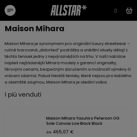
Vai
al
contenuto
Maison Mihara
Maison Mihara
je synonymem pro originální luxury streetwear –
ručně tvarovaná „distorted“ podrážka a unikátní siluety dělají z
těchto tenisek jedny z nejvýraznějších na trhu. V naší nabídce
najdeš nejžádanější Mihara modely s
garancí originality
,
férovými cenami
,
bezpečným doručením
a možností
výměny či
vrácení zdarma
. Pokud hledáš tenisky, které nejsou pro každého
a okamžitě zaujmou, Maison Mihara je ideální volba.
I più venduti
Maison Mihara Yasuhiro Peterson OG
Sole Canvas Low Black Black
465,07 €
da