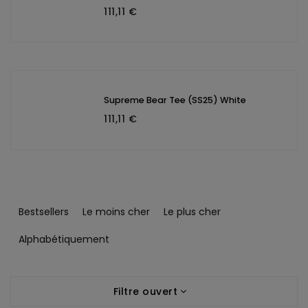
111,11 €
Supreme Bear Tee (SS25) White
111,11 €
T
r
Bestsellers
Le moins cher
Le plus cher
i
d
Alphabétiquement
e
s
L
p
Filtre ouvert
i
r