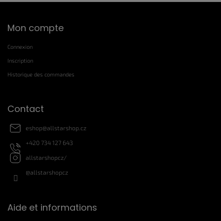
P
Mon compte
i
e
Connexion
d
d
Inscription
e
Historique des commandes
p
a
g
Contact
e
eshop
@
allstarshop.cz
+420 734 127 643
allstarshopcz/
@allstarshopcz
Aide et informations