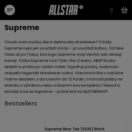
Aller
au
contenu
Supreme
Chceš nosit značku, která definovala streetwear?
S tričky
Supreme
nejsi jen součástí módy – jsi součástí kultury. Od New
Yorku až po Tokyo, box logo Supreme znají všichni, kdo sledují
trendy. Trička Supreme nosí
Tyler, the Creator, A$AP Rocky
i
skateři a umělci
po celém světě. Vyjadřují postoj, osobnost i
respekt k legendě streetwear scény.
Všechna trička v nabídce
máme
skladem
, s
doručením do 72 hodin
, možností
platby na
dobírku
a
výměnou nebo vrácením
bez komplikací.
Nasaď si
ikonický look se Supreme – právě teď na ALLSTARSHOP.
Bestsellers
Supreme Bear Tee (SS25) Black