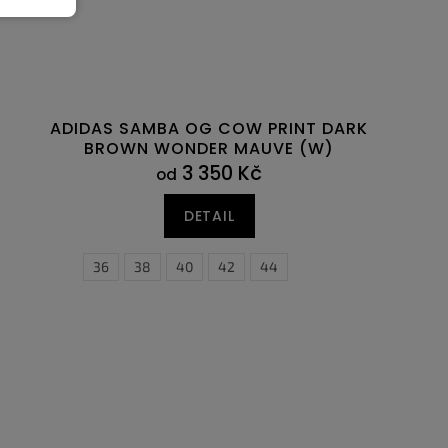
ADIDAS SAMBA OG COW PRINT DARK
BROWN WONDER MAUVE (W)
3 350 Kč
od
DETAIL
45
45,5
36
46,5
38
40
42
44