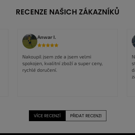
RECENZE NAŠICH ZÁKAZNÍKŮ
Viktorie M.
R
Nadmíru spokojena, rychlé odeslání, boty
n
stejné jak na fotografii takže můžu jen
dál doporučit a určitě si ještě nějaké boty
zakoupím ✅
VÍCE RECENZÍ
PŘIDAT RECENZI