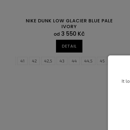
NIKE DUNK LOW GLACIER BLUE PALE
IVORY
3 550 Kč
od
DETAIL
40,5
41
42
42,5
43
44
37
44,5
37,5
45
38
45,5
38,5
4
It l