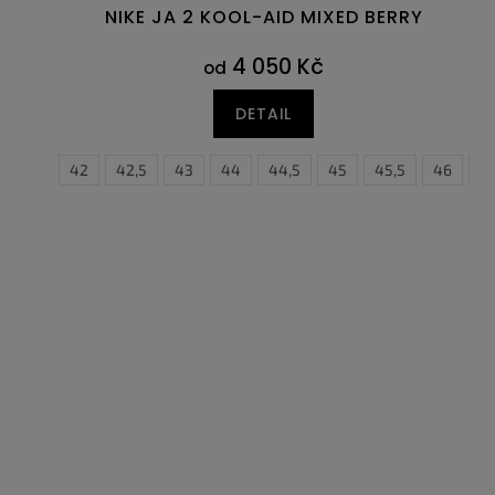
NIKE JA 2 KOOL-AID MIXED BERRY
4 050 Kč
od
DETAIL
41
42
42,5
43
44
44,5
45
38,5
45,5
39
46
40
4