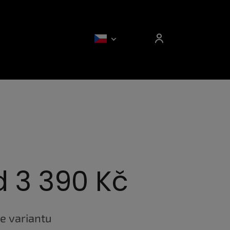
d
3 390 Kč
e variantu