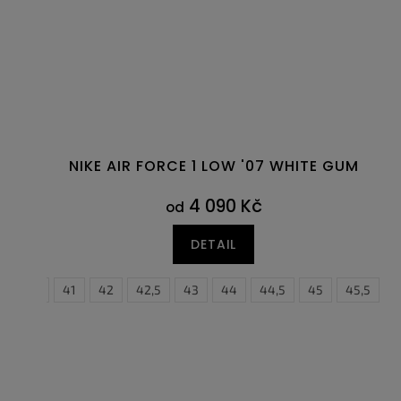
NIKE AIR FORCE 1 LOW '07 WHITE GUM
4 090 Kč
od
DETAIL
40,5
41
42
42,5
43
44
44,5
45
45,5
4