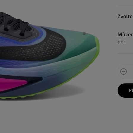
Zvolte
Můžem
do:
P