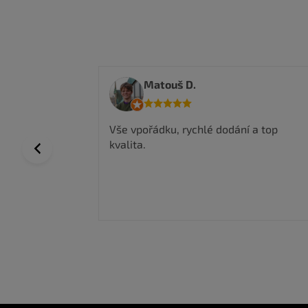
Anwar I.
 a top
Nakoupil jsem zde a jsem velmi
spokojen, kvalitní zboží a super ceny,
Previous
rychlé doručení.