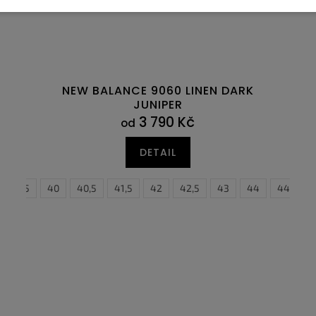
NEW BALANCE 9060 LINEN DARK
JUNIPER
3 790 Kč
od
DETAIL
47
39,5
47,5
40
40,5
41,5
42
42,5
43
44
44,5