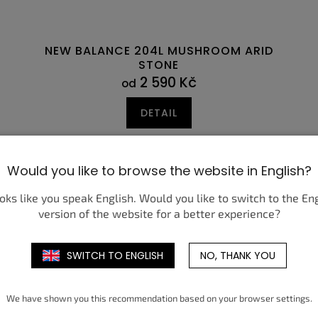
NEW BALANCE 204L MUSHROOM ARID
STONE
2 590 Kč
od
DETAIL
6
39,5
47
40
47,5
40,5
41,5
35,5
42
36
42,5
36,5
43
37,5
44
38
44,5
38,5
Would you like to browse the website in English?
ooks like you speak English. Would you like to switch to the En
version of the website for a better experience?
SWITCH TO ENGLISH
NO, THANK YOU
We have shown you this recommendation based on your browser settings.