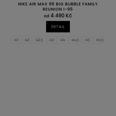
NIKE AIR MAX 95 BIG BUBBLE FAMILY
REUNION I-95
4 490 Kč
od
DETAIL
7
40,5
47,5
41
42
42,5
43
44
37,5
44,5
38
45
38,5
45,5
39
46