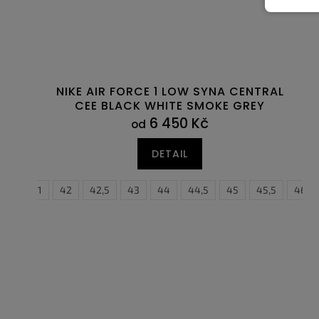
NIKE AIR FORCE 1 LOW SYNA CENTRAL
CEE BLACK WHITE SMOKE GREY
6 450 Kč
od
DETAIL
0,5
41
42
42,5
43
44
44,5
37
45
37,5
45,5
38
38,5
46