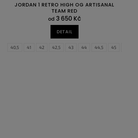
JORDAN 1 RETRO HIGH OG ARTISANAL
TEAM RED
3 650 Kč
od
DETAIL
40
47
40,5
47,5
41
42
42,5
43
44
44,5
45
45,5