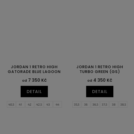
42,5
43
44
44,5
45
45,5
42,5
43
44
44,5
45
45,5
46
47
47,5
46
47
47,5
JORDAN 1 RETRO HIGH
JORDAN 1 RETRO HIGH
GATORADE BLUE LAGOON
TURBO GREEN (GS)
7 350 Kč
4 350 Kč
od
od
DETAIL
DETAIL
40,5
41
42
42,5
43
44
35,5
36
36,5
37,5
38
38,5
44,5
45
45,5
46
47,5
39
40