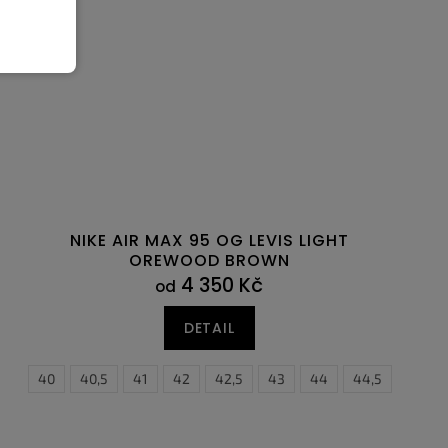
NIKE AIR MAX 95 OG LEVIS LIGHT
OREWOOD BROWN
4 350 Kč
od
DETAIL
39
44
40
44,5
40,5
41
42
42,5
43
44
44,5
45