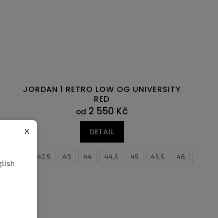
JORDAN 1 RETRO LOW OG UNIVERSITY
RED
2 550 Kč
od
x
DETAIL
41
42
42,5
43
44
44,5
45
45,5
46
47
glish