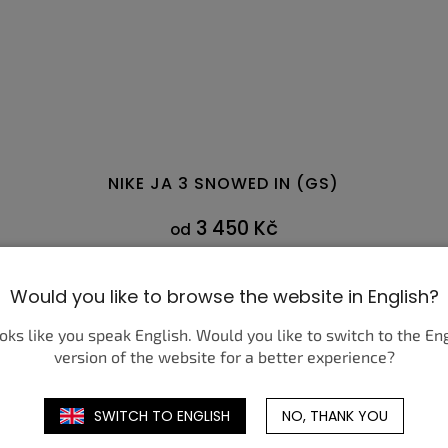
NIKE JA 3 SNOWED IN (GS)
3 450 Kč
od
DETAIL
Would you like to browse the website in English?
46
35,5
47
36
47,5
36,5
37,5
38
38,5
39
40
40
40,5
ooks like you speak English. Would you like to switch to the En
version of the website for a better experience?
SWITCH TO ENGLISH
NO, THANK YOU