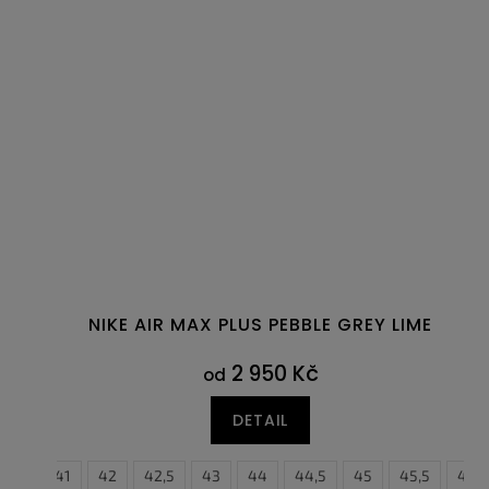
NIKE AIR MAX PLUS PEBBLE GREY LIME
2 950 Kč
od
DETAIL
40,5
41
42
42,5
43
44
44,5
45
45,5
46