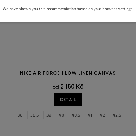
We have shown you this recommendation based on your browser settings.
NIKE AIR FORCE 1 LOW LINEN CANVAS
2 150 Kč
od
DETAIL
,5
37,5
46
38
47
38,5
47,5
39
40
36
40,5
36,5
41
37,5
42
38
42,5
38,5
43