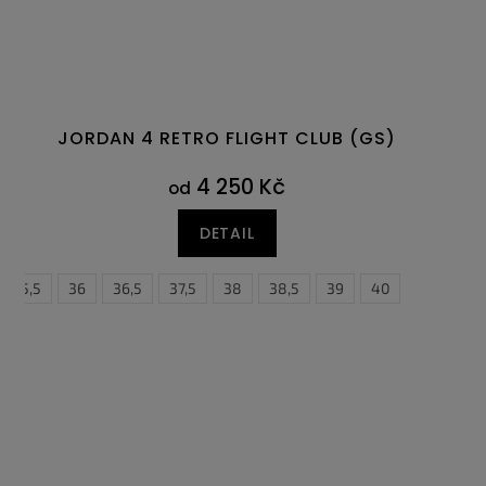
JORDAN 4 RETRO FLIGHT CLUB (GS)
4 250 Kč
od
DETAIL
35,5
36
36,5
37,5
38
38,5
39
40