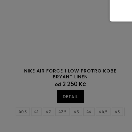
NIKE AIR FORCE 1 LOW PROTRO KOBE
BRYANT LINEN
2 250 Kč
od
DETAIL
40
40,5
41
42
42,5
43
44
35,5
44,5
36
45
36,5
45