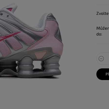
Zvolte
Můžem
do:
P