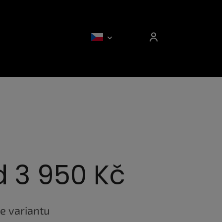
d
3 950 Kč
e variantu