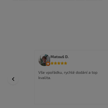
Anwar I.
í a top
Nakoupil jsem zde a jsem velmi
spokojen, kvalitní zboží a super ceny,
Previous
rychlé doručení.