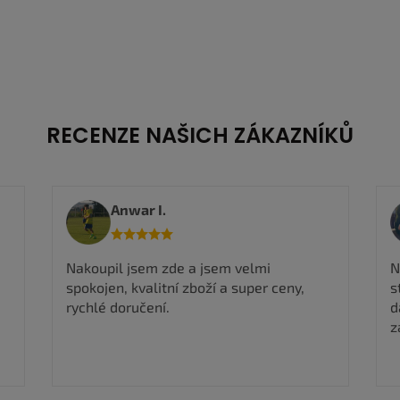
RECENZE NAŠICH ZÁKAZNÍKŮ
Viktorie M.
Nadmíru spokojena, rychlé odeslání, boty
stejné jak na fotografii takže můžu jen
dál doporučit a určitě si ještě nějaké boty
zakoupím ✅