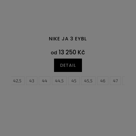
NIKE JA 3 EYBL
13 250 Kč
od
DETAIL
7
42
47,5
42,5
43
44
44,5
45
45,5
46
47
47,5