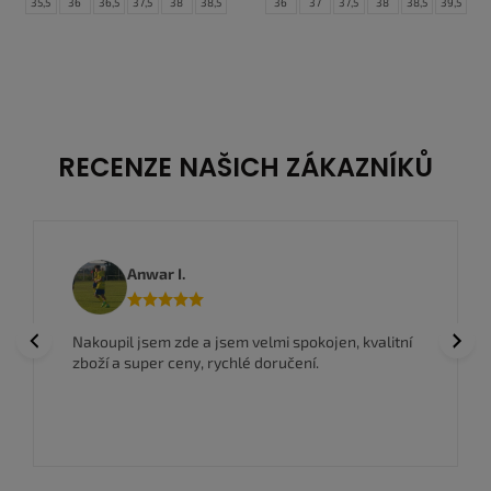
35,5
36
36,5
37,5
38
38,5
36
37
37,5
38
38,5
39,5
39
40
40,5
41
42
42,5
40
40,5
41,5
42
42,5
43
43
44
44,5
45
45,5
46
44,5
45
45,5
46,5
47
47,5
RECENZE NAŠICH ZÁKAZNÍKŮ
Anwar I.
Previous
Next
Nakoupil jsem zde a jsem velmi spokojen, kvalitní
zboží a super ceny, rychlé doručení.