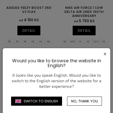
ADIDAS YEEZY BOOST 350
NIKE AIR FORCE 1 LOW
V2 FLAX
DELTA AIR LINES 100TH
ANNIVERSARY
4 150 Kč
od
5 750 Kč
od
DETAIL
DETAIL
36
38
40
42
44
46
40
40,5
41
42
42,5
43
44
44,5
45
45,5
46
47
x
47,5
Would you like to browse the website in
English?
It looks like you speak English. Would you like to
switch to the English version of the website for a
better experience?
SWITCH TO ENGLISH
NO, THANK YOU
NIKE SHOX TL GREEN
NIKE AIR FORCE 1 LOW '07
SHOCK BRIGHT CERAMIC
PREMIUM BLACK PATENT
3 550 Kč
4 350 Kč
od
od