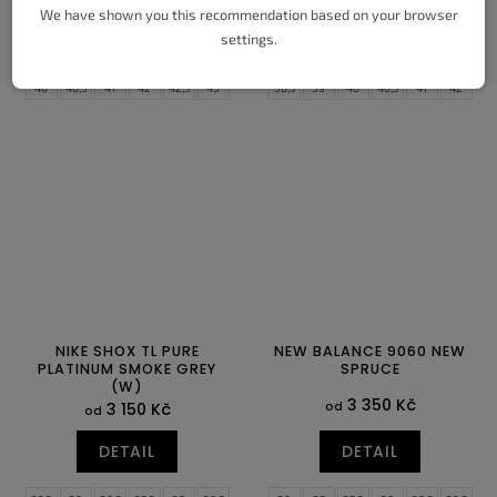
We have shown you this recommendation based on your browser
DETAIL
DETAIL
settings.
40
40,5
41
42
42,5
43
38,5
39
40
40,5
41
42
44
44,5
45
45,5
46
47,5
42,5
43
44
44,5
45
45,5
46
47
47,5
NIKE SHOX TL PURE
NEW BALANCE 9060 NEW
PLATINUM SMOKE GREY
SPRUCE
(W)
3 350 Kč
od
3 150 Kč
od
DETAIL
DETAIL