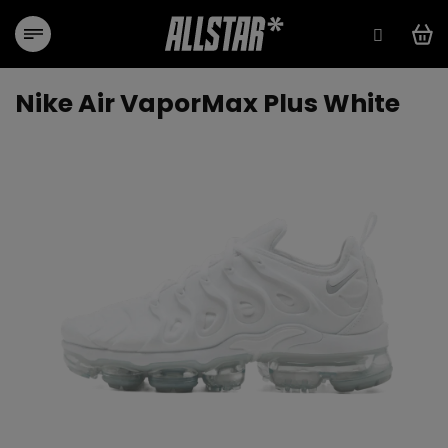
Přejít
na
obsah
Nike Air VaporMax Plus White