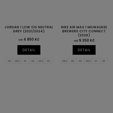
JORDAN 1 LOW OG NEUTRAL
NIKE AIR MAX 1 MILWAUKEE
GREY (2021/2024)
BREWERS CITY CONNECT
(2026)
4 850 Kč
od
9 350 Kč
od
DETAIL
DETAIL
40
40,5
41
42
42,5
43
38,5
39
40
40,5
41
42
44
44,5
45
45,5
46
47
42,5
43
44
44,5
45
45,5
47,5
46
47
47,5