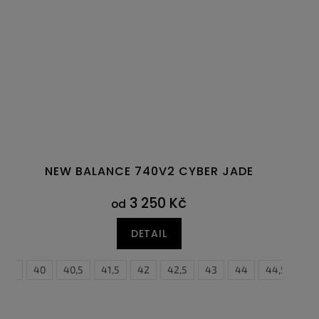
NEW BALANCE 740V2 CYBER JADE
3 250 Kč
od
DETAIL
39,5
40
40,5
41,5
42
42,5
43
44
44,5
45