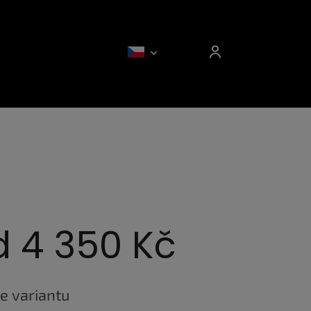
d
4 350 Kč
e variantu