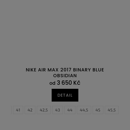
NIKE AIR MAX 2017 BINARY BLUE
OBSIDIAN
3 650 Kč
od
DETAIL
6
40,5
47
41
47,5
42
42,5
43
36
44
37
44,5
37,5
45
38
45,5
38,5
46