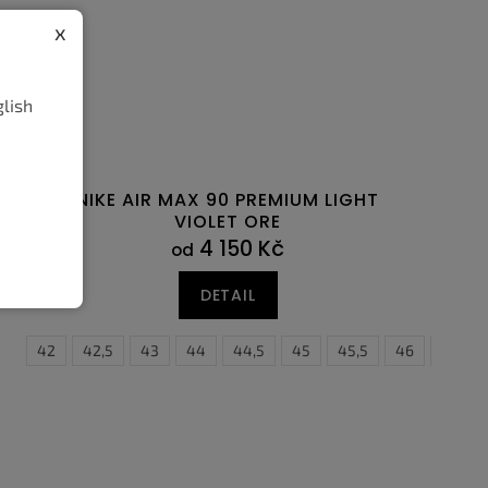
x
glish
NIKE AIR MAX 90 PREMIUM LIGHT
VIOLET ORE
4 150 Kč
od
DETAIL
41
44
42
44,5
42,5
43
44
44,5
45
45,5
46
47