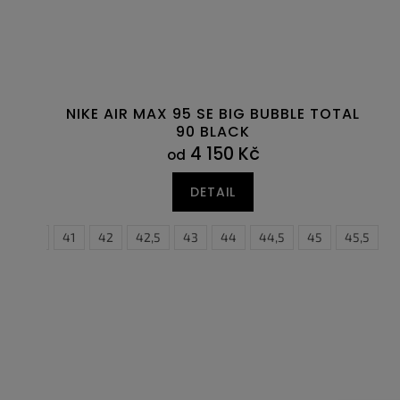
NIKE AIR MAX 95 SE BIG BUBBLE TOTAL
90 BLACK
4 150 Kč
od
DETAIL
40,5
41
42
42,5
35,5
43
44
36
36,5
44,5
37,5
45
45,5
38
38
4