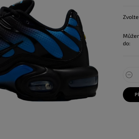
Zvolte
Můžem
do:
P