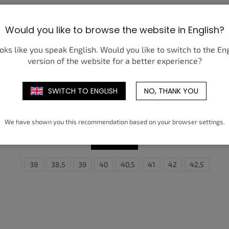
Would you like to browse the website in English?
ooks like you speak English. Would you like to switch to the En
version of the website for a better experience?
SWITCH TO ENGLISH
NO, THANK YOU
NIKE ZOOM VOMERO 5 RACER BLUE
(W)
3 350 Kč
od
We have shown you this recommendation based on your browser settings.
DETAIL
37,5
38
38,5
39
40
40,5
41
42
40
42,5
40,5
43