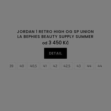
JORDAN 1 RETRO HIGH OG SP UNION
LA BEPHIES BEAUTY SUPPLY SUMMER
OF ‘96
3 450 Kč
od
DETAIL
,5
6
47
39
47,5
40
40,5
41
35,5
42
36
42,5
36,5
43
37,5
44
38
44,5
38,5