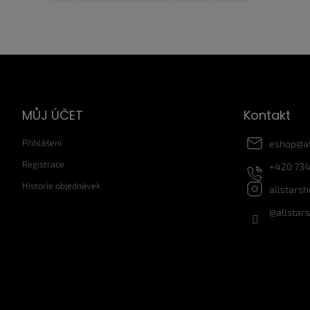
Z
á
p
a
MŮJ ÚČET
Kontakt
t
í
Přihlášení
eshop
@
a
Registrace
+420 734
Historie objednávek
allstars
@allstar