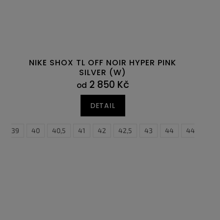
NIKE SHOX TL OFF NOIR HYPER PINK
SILVER (W)
2 850 Kč
od
DETAIL
45
39
45,5
40
46
40,5
47
41
47,5
42
42,5
43
44
44,5
4