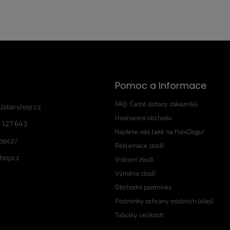
Pomoc a Informace
FAQ: Časté dotazy zákazníků
llstarshop.cz
Hodnocení obchodu
 127 643
Najdete nás také na FlexDogu!
hopcz/
Reklamace zboží
shopcz
Vrácení zboží
Výměna zboží
Obchodní podmínky
Podmínky ochrany osobních údajů
Tabulky velikostí