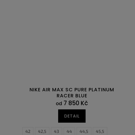
NIKE AIR MAX SC PURE PLATINUM
RACER BLUE
7 850 Kč
od
DETAIL
42
42,5
43
44
44,5
45,5