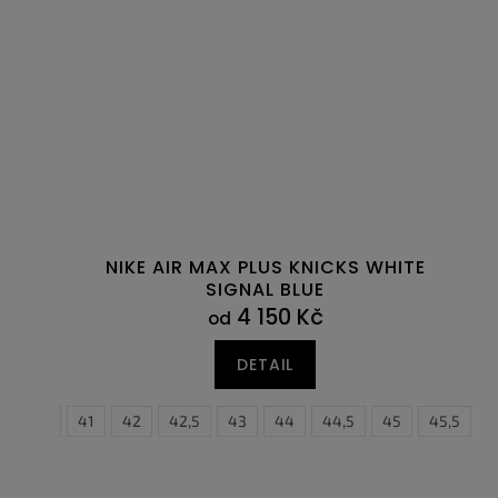
NIKE AIR MAX PLUS KNICKS WHITE
SIGNAL BLUE
4 150 Kč
od
DETAIL
40,5
41
42
42,5
43
44
44,5
45
45,5
40
4