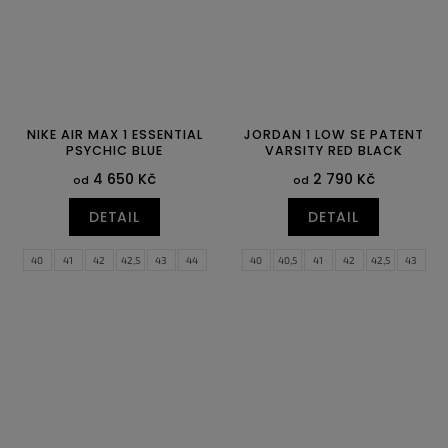
NIKE AIR MAX 1 ESSENTIAL
JORDAN 1 LOW SE PATENT
PSYCHIC BLUE
VARSITY RED BLACK
4 650 Kč
2 790 Kč
od
od
DETAIL
DETAIL
40
41
42
42,5
43
44
40
40,5
41
42
42,5
43
44,5
45
45,5
46
47,5
44
44,5
45
45,5
46
47
47,5