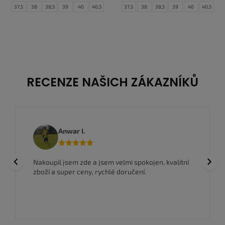
37,5
38
38,5
39
40
40,5
37,5
38
38,5
39
40
40,5
41
42
42,5
43
44
44,5
41
42
42,5
43
44
44,5
45
45,5
46
47
47,5
45
45,5
46
47
47,5
RECENZE NAŠICH ZÁKAZNÍKŮ
Anwar I.
Previous
Next
Nakoupil jsem zde a jsem velmi spokojen, kvalitní
zboží a super ceny, rychlé doručení.