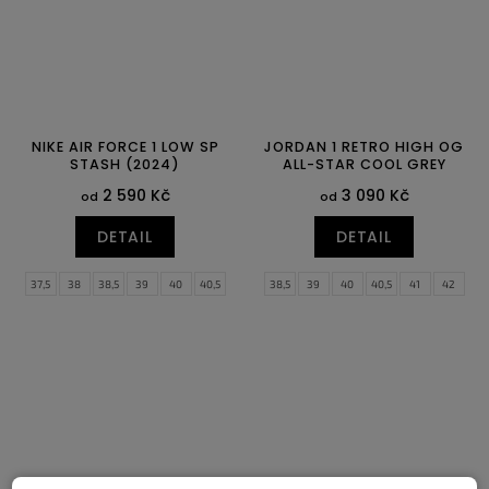
NIKE AIR FORCE 1 LOW SP
JORDAN 1 RETRO HIGH OG
STASH (2024)
ALL-STAR COOL GREY
2 590 Kč
3 090 Kč
od
od
DETAIL
DETAIL
37,5
38
38,5
39
40
40,5
38,5
39
40
40,5
41
42
41
42
42,5
43
44
44,5
42,5
43
44
44,5
45
45,5
45
45,5
46
47
47,5
46
47
47,5