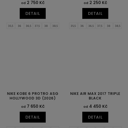
2 750 Kč
2 250 Kč
od
od
DETAIL
DETAIL
35,5
36
36,5
37,5
38
38,5
35,5
36
36,5
37,5
38
38,5
39
40
39
40
NIKE KOBE 6 PROTRO ASG
NIKE AIR MAX 2017 TRIPLE
HOLLYWOOD 3D (2026)
BLACK
7 650 Kč
4 450 Kč
od
od
DETAIL
DETAIL