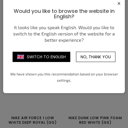
x
Would you like to browse the website in
NIKE AIR MAX 97 OG SILVER
JORDAN 1 RETRO ALL-STAR
English?
BULLET (2022) (W)
CHAMELEON (2017)
4 690 Kč
7 050 Kč
It looks like you speak English. Would you like to
od
od
switch to the English version of the website for a
DETAIL
DETAIL
better experience?
35,5
36
36,5
37,5
38
38,5
40
40,5
41
42
42,5
43
SWITCH TO ENGLISH
NO, THANK YOU
39
40
40,5
41
42
42,5
44
44,5
45
45,5
46
47
43
44
44,5
47,5
We have shown you this recommendation based on your browser
settings.
NIKE AIR FORCE 1 LOW
NIKE DUNK LOW PINK FOAM
WHITE DEEP ROYAL (GS)
RED WHITE (GS)