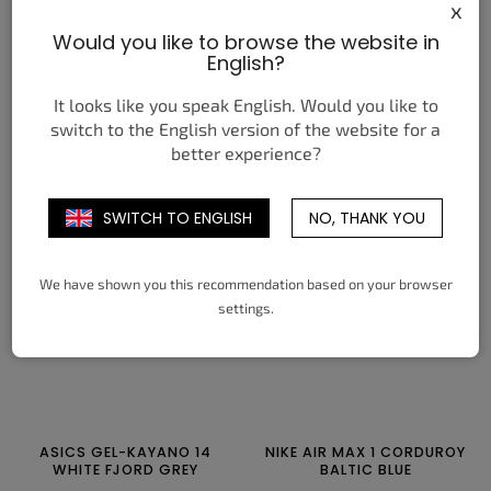
x
Would you like to browse the website in
NEW BALANCE 2002R
JORDAN 1 RETRO LOW OG
English?
BLACK GUNMETAL
SAIL
2 590 Kč
4 650 Kč
It looks like you speak English. Would you like to
od
od
switch to the English version of the website for a
DETAIL
DETAIL
better experience?
36
37
37,5
38
38,5
39,5
35,5
36
36,5
37,5
38
38,5
SWITCH TO ENGLISH
NO, THANK YOU
40
40,5
41,5
42
42,5
43
39
40
40,5
41
42
42,5
44
44,5
45
45,5
46,5
47,5
43
44
44,5
45
45,5
46
47
47,5
We have shown you this recommendation based on your browser
settings.
ASICS GEL-KAYANO 14
NIKE AIR MAX 1 CORDUROY
WHITE FJORD GREY
BALTIC BLUE