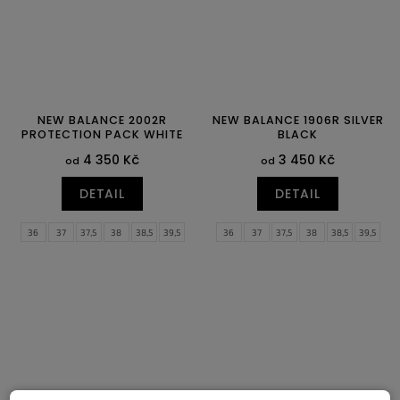
NEW BALANCE 2002R
NEW BALANCE 1906R SILVER
PROTECTION PACK WHITE
BLACK
4 350 Kč
3 450 Kč
od
od
DETAIL
DETAIL
36
37
37,5
38
38,5
39,5
36
37
37,5
38
38,5
39,5
40
40,5
41,5
42
42,5
43
40
40,5
41,5
42
42,5
43
44
44,5
45
45,5
46,5
47,5
44
44,5
45
45,5
46,5
47,5