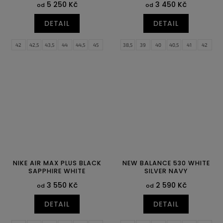
5 250 Kč
3 450 Kč
od
od
DETAIL
DETAIL
42
42,5
43,5
44
44,5
45
38,5
39
40
40,5
41
42
46
46,5
48
42,5
43
44
44,5
45
45,5
46
NIKE AIR MAX PLUS BLACK
NEW BALANCE 530 WHITE
SAPPHIRE WHITE
SILVER NAVY
3 550 Kč
2 590 Kč
od
od
DETAIL
DETAIL