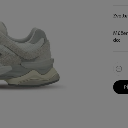
Zvolte
Můžem
do:
P