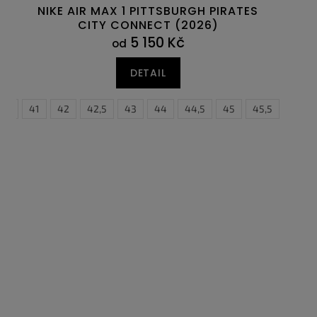
NIKE AIR MAX 1 PITTSBURGH PIRATES
CITY CONNECT (2026)
5 150 Kč
od
DETAIL
0,5
47
41
47,5
42
42,5
43
44
44,5
45
45,5
46