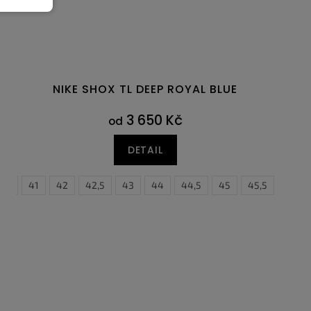
NIKE SHOX TL DEEP ROYAL BLUE
3 650 Kč
od
DETAIL
0,5
41
42
42,5
43
44
44,5
45
45,5
46