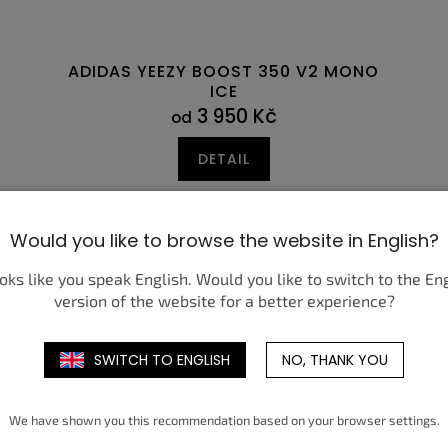
ADIDAS YEEZY BOOST 350 V2 MONO
ICE
3 950 Kč
od
DETAIL
7
47,5
36
38
40
42
44
46
35,5
48
36
36,5
3
Would you like to browse the website in English?
ooks like you speak English. Would you like to switch to the En
version of the website for a better experience?
SWITCH TO ENGLISH
NO, THANK YOU
We have shown you this recommendation based on your browser settings.