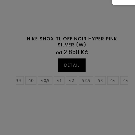
NIKE SHOX TL OFF NOIR HYPER PINK
SILVER (W)
2 850 Kč
od
DETAIL
38,5
39
40
40,5
41
42
42,5
43
44
44,5