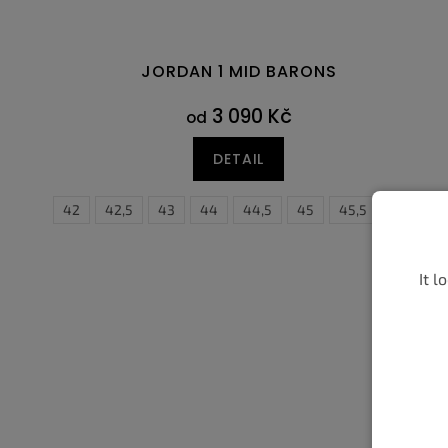
JORDAN 1 MID BARONS
3 090 Kč
od
DETAIL
41
42
42,5
43
44
44,5
45
45,5
46
4
It l