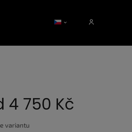
d
4 750 Kč
e variantu