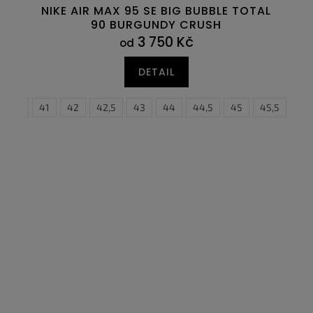
NIKE AIR MAX 95 SE BIG BUBBLE TOTAL
90 BURGUNDY CRUSH
3 750 Kč
od
DETAIL
6
40,5
47
41
47,5
42
42,5
43
44
44,5
38,5
45
39
45,5
40
46
4