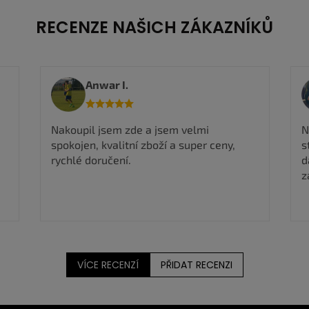
RECENZE NAŠICH ZÁKAZNÍKŮ
Viktorie M.
R
Nadmíru spokojena, rychlé odeslání, boty
n
stejné jak na fotografii takže můžu jen
dál doporučit a určitě si ještě nějaké boty
zakoupím ✅
VÍCE RECENZÍ
PŘIDAT RECENZI