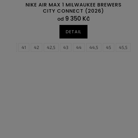
NIKE AIR MAX 1 MILWAUKEE BREWERS
CITY CONNECT (2026)
9 350 Kč
od
DETAIL
40,5
41
42
42,5
43
44
44,5
38,5
45
39
45,5
40
4