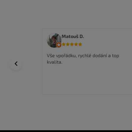
Anwar I.
 a top
Nakoupil jsem zde a jsem velmi
spokojen, kvalitní zboží a super ceny,
Previous
rychlé doručení.