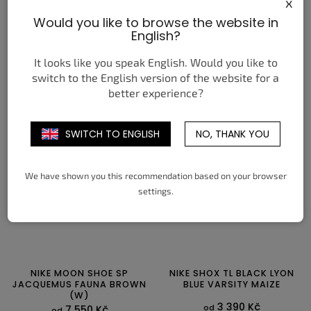
x
PUMA LAMELO BALL
NIKE AIR MAX 95 SE BIG
Would you like to browse the website in
LAFRANCÉ GRADIENT
BUBBLE TOTAL 90
English?
BURGUNDY CRUSH
3 950 Kč
od
3 750 Kč
od
It looks like you speak English. Would you like to
switch to the English version of the website for a
DETAIL
DETAIL
better experience?
40
40,5
41
42
42,5
43
38,5
39
40
40,5
41
42
44
44,5
45
46
47
42,5
43
44
44,5
45
45,5
SWITCH TO ENGLISH
NO, THANK YOU
46
47
47,5
We have shown you this recommendation based on your browser
settings.
NIKE MOON SHOE SP
NIKE SHOX TL BLACK LYON
JACQUEMUS FAUNA BROWN
BLUE VARSITY MAIZE
(W)
3 390 Kč
od
7 550 Kč
od