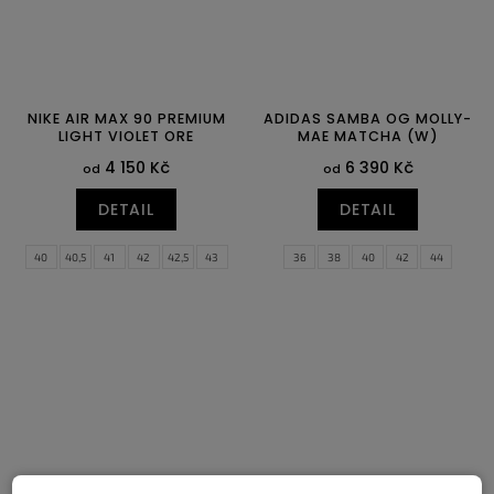
NIKE AIR MAX 90 PREMIUM
ADIDAS SAMBA OG MOLLY-
LIGHT VIOLET ORE
MAE MATCHA (W)
4 150 Kč
6 390 Kč
od
od
DETAIL
DETAIL
40
40,5
41
42
42,5
43
36
38
40
42
44
44
44,5
45
45,5
46
47
47,5