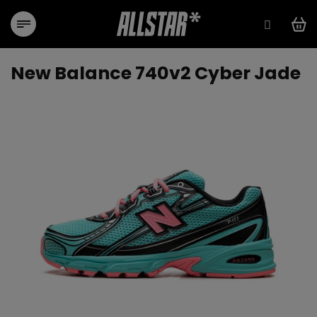
Přejít
na
obsah
New Balance 740v2 Cyber Jade