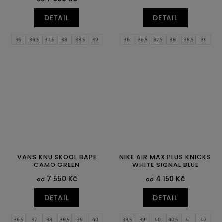
DETAIL
DETAIL
36
36,5
37,5
38
38,5
39
36
36,5
37,5
38
38,5
39
40
40,5
41
42
40
40,5
41
42
42,5
43
44
44,5
45
45,5
46
47,5
VANS KNU SKOOL BAPE
NIKE AIR MAX PLUS KNICKS
CAMO GREEN
WHITE SIGNAL BLUE
7 550 Kč
4 150 Kč
od
od
DETAIL
DETAIL
36,5
37
38
38,5
39
40
38,5
39
40
40,5
41
42