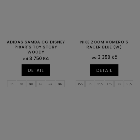
ADIDAS SAMBA OG DISNEY
NIKE ZOOM VOMERO 5
PIXAR'S TOY STORY
RACER BLUE (W)
WOODY
3 350 Kč
od
3 750 Kč
od
DETAIL
DETAIL
36
38
40
42
44
46
35,5
36
36,5
37,5
38
38,5
39
40
40,5
41
42
42,5
43
44
44,5