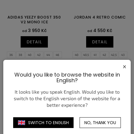
ADIDAS YEEZY BOOST 350
JORDAN 4 RETRO COMIC
V2 MONO ICE
3 950 Kč
4 550 Kč
od
od
DETAIL
DETAIL
36
38
40
42
44
46
40
40,5
41
42
42,5
43
48
44
44,5
45
45,5
46
47
x
47,5
48,5
Would you like to browse the website in
English?
It looks like you speak English. Would you like to
switch to the English version of the website for a
better experience?
SWITCH TO ENGLISH
NO, THANK YOU
NIKE DUNK LOW RETRO NYC
NEW BALANCE 740V2
CBGB
CYBER JADE