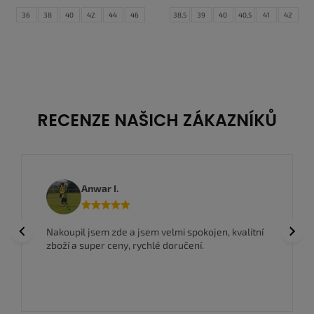
36
38
40
42
44
46
38,5
39
40
40,5
41
42
42,5
43
44
44,5
45
45,5
46
47
47,5
RECENZE NAŠICH ZÁKAZNÍKŮ
Anwar I.
Previous
Next
Nakoupil jsem zde a jsem velmi spokojen, kvalitní
zboží a super ceny, rychlé doručení.