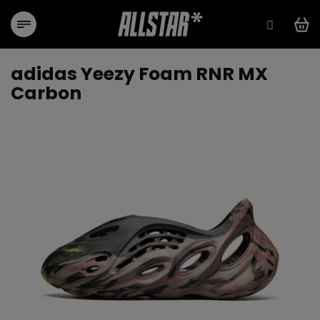
Přejít
na
obsah
adidas Yeezy Foam RNR MX
Carbon