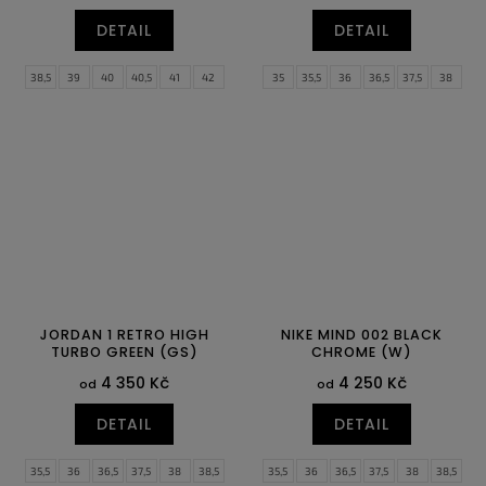
DETAIL
DETAIL
38,5
39
40
40,5
41
42
35
35,5
36
36,5
37,5
38
42,5
43
44
44,5
45
45,5
38,5
39
40
46
47
47,5
JORDAN 1 RETRO HIGH
NIKE MIND 002 BLACK
TURBO GREEN (GS)
CHROME (W)
4 350 Kč
4 250 Kč
od
od
DETAIL
DETAIL
35,5
36
36,5
37,5
38
38,5
35,5
36
36,5
37,5
38
38,5