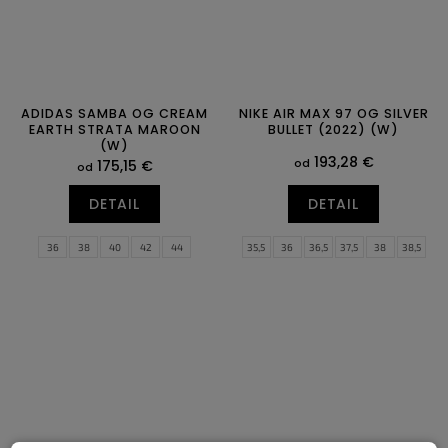
ADIDAS SAMBA OG CREAM
NIKE AIR MAX 97 OG SILVER
EARTH STRATA MAROON
BULLET (2022) (W)
(W)
193,28 €
od
175,15 €
od
DETAIL
DETAIL
36
38
40
42
44
35,5
36
36,5
37,5
38
38,5
39
40
40,5
41
42
42,5
43
44
44,5