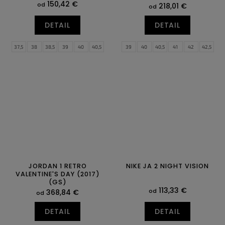
150,42 €
od
218,01 €
od
DETAIL
DETAIL
37,5
38
38,5
39
40
40,5
39
40
40,5
41
42
42,5
41
42
42,5
43
44
44,5
43
44
44,5
45
45,5
46
45
45,5
46
47
47,5
47
47,5
JORDAN 1 RETRO
NIKE JA 2 NIGHT VISION
VALENTINE'S DAY (2017)
(GS)
113,33 €
od
368,84 €
od
DETAIL
DETAIL