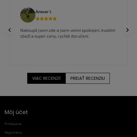
e
p
Anwar I.
r
v
k
Previous
Next
Nakoupil jsem zde a jsem velmi spokojen, kvalitní
y
zboží a super ceny, rychlé doručení.
v
ý
p
i
s
u
VIAC RECENZIÍ
PRIDAŤ RECENZIU
Z
Môj účet
á
p
Prihlásenie
ä
t
Registrácia