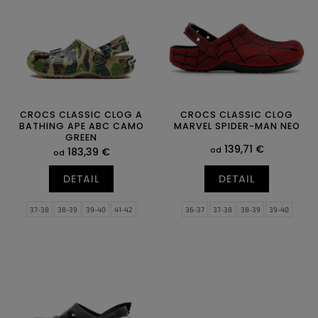
p
u
r
k
o
t
d
o
u
v
k
t
o
CROCS CLASSIC CLOG A
CROCS CLASSIC CLOG
BATHING APE ABC CAMO
MARVEL SPIDER-MAN NEO
v
GREEN
139,71 €
od
183,39 €
od
DETAIL
DETAIL
37-38
38-39
39-40
41-42
36-37
37-38
38-39
39-40
42-43
43-44
45-46
46-47
41-42
42-43
43-44
45-46
48-49
46-47
48-49