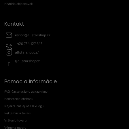
i
História objednávok
e
Kontakt
eshop
@
allstarshop.cz
+420 734 127 643
allstarshopcz/
@allstarshopcz
Pomoc a informácie
FAQ: Časté otázky zákazníkov
Hodnotenie obchodu
Nájdete nás aj na FlexDogu!
Reklamácia tovaru
Vrátenie tovaru
Výmena tovaru