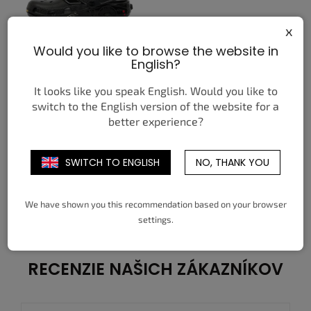
x
Would you like to browse the website in
CROCS CLASSIC CLOG
English?
BATMAN BATMOBILE
92,73 €
It looks like you speak English. Would you like to
od
switch to the English version of the website for a
DETAIL
better experience?
36-37
37-38
38-39
39-40
SWITCH TO ENGLISH
NO, THANK YOU
41-42
42-43
43-44
45-46
46-47
48-49
We have shown you this recommendation based on your browser
3
položiek celkom
O
settings.
v
l
á
d
RECENZIE NAŠICH ZÁKAZNÍKOV
a
c
i