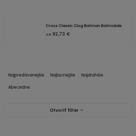
Crocs Classic Clog Batman Batmobile
92,73 €
od
R
a
Najpredávanejšie
Najlacnejšie
Najdrahšie
d
e
Abecedne
n
i
V
e
Otvoriť filter
ý
p
p
r
i
o
s
d