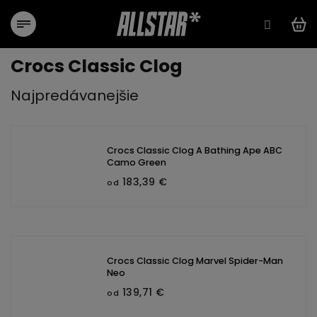
Prejsť
na
obsah
Crocs Classic Clog
Najpredávanejšie
Crocs Classic Clog A Bathing Ape ABC
Camo Green
183,39 €
od
Crocs Classic Clog Marvel Spider-Man
Neo
139,71 €
od