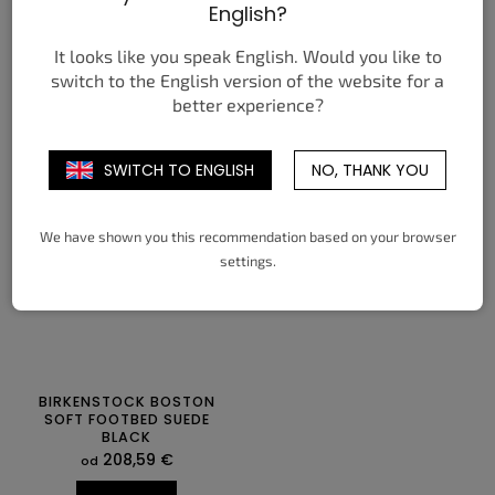
SOFT FOOTBED SUEDE
OILED LEATHER TOBACCO
English?
TAUPE
BROWN
146,63 €
159,03 €
od
od
It looks like you speak English. Would you like to
switch to the English version of the website for a
DETAIL
DETAIL
better experience?
37
38
39
40
41
42
38
39
40
41
42
43
43
44
45
46
47
44
45
46
47
SWITCH TO ENGLISH
NO, THANK YOU
We have shown you this recommendation based on your browser
settings.
BIRKENSTOCK BOSTON
SOFT FOOTBED SUEDE
BLACK
208,59 €
od