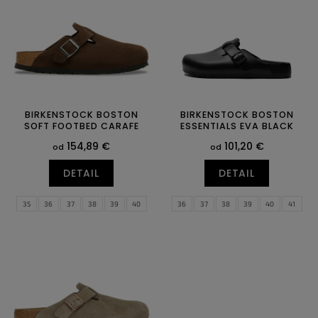
p
u
r
k
o
t
d
o
u
v
k
t
o
BIRKENSTOCK BOSTON
BIRKENSTOCK BOSTON
SOFT FOOTBED CARAFE
ESSENTIALS EVA BLACK
v
154,89 €
101,20 €
od
od
DETAIL
DETAIL
35
36
37
38
39
40
36
37
38
39
40
41
41
42
43
44
45
46
42
43
44
45
46