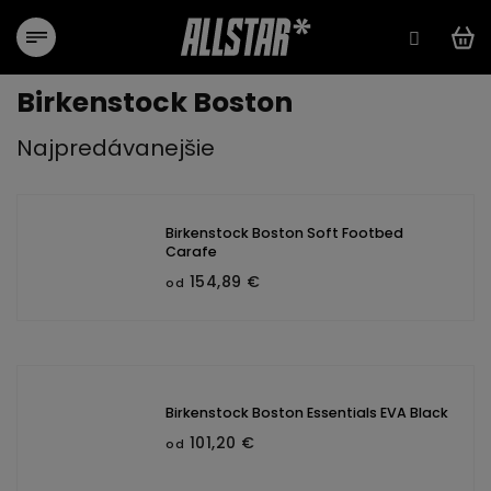
Prejsť
na
obsah
Birkenstock Boston
Najpredávanejšie
Birkenstock Boston Soft Footbed
Carafe
154,89 €
od
Birkenstock Boston Essentials EVA Black
101,20 €
od