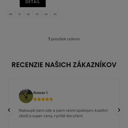
DETAIL
40
41
42
43
44
45
46
47
7
položiek celkom
O
v
l
á
d
RECENZIE NAŠICH ZÁKAZNÍKOV
a
c
i
e
p
Anwar I.
r
v
k
Previous
Next
Nakoupil jsem zde a jsem velmi spokojen, kvalitní
y
zboží a super ceny, rychlé doručení.
v
ý
p