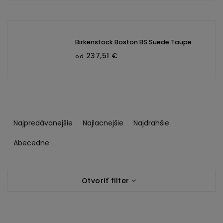
Birkenstock Boston BS Suede Taupe
237,51 €
od
R
a
Najpredávanejšie
Najlacnejšie
Najdrahšie
d
e
Abecedne
n
i
V
e
Otvoriť filter
ý
p
p
r
i
o
s
d