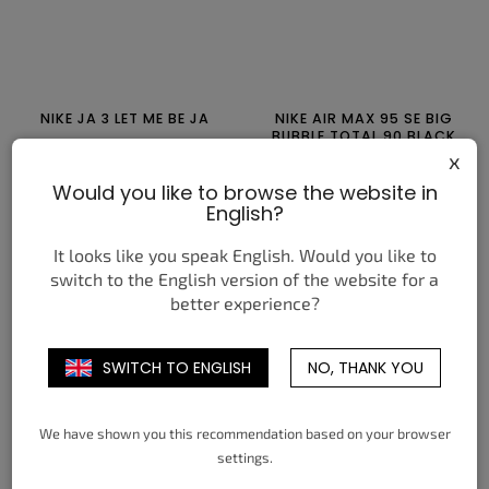
NIKE JA 3 LET ME BE JA
NIKE AIR MAX 95 SE BIG
BUBBLE TOTAL 90 BLACK
x
163,16 €
171,42 €
od
od
Would you like to browse the website in
DETAIL
DETAIL
English?
It looks like you speak English. Would you like to
35,5
36
36,5
37,5
38
38,5
38,5
39
40
40,5
41
42
switch to the English version of the website for a
39
40
40,5
41
42
42,5
42,5
43
44
44,5
45
45,5
better experience?
43
44
44,5
45
45,5
46
46
47
47,5
47
47,5
SWITCH TO ENGLISH
NO, THANK YOU
We have shown you this recommendation based on your browser
settings.