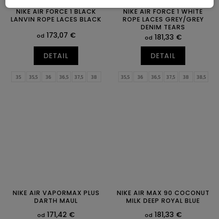
NIKE AIR FORCE 1 BLACK
NIKE AIR FORCE 1 WHITE
LANVIN ROPE LACES BLACK
ROPE LACES GREY/GREY
DENIM TEARS
173,07 €
od
181,33 €
od
DETAIL
DETAIL
35
35,5
36
36,5
37,5
38
35,5
36
36,5
37,5
38
38,5
38,5
39
40
40,5
41
42
39
40
40,5
41
42
42,5
42,5
43
44
44,5
45
45,5
43
44
44,5
45
45,5
46
46
47
47
47,5
NIKE AIR VAPORMAX PLUS
NIKE AIR MAX 90 COCONUT
DARTH MAUL
MILK DEEP ROYAL BLUE
171,42 €
181,33 €
od
od