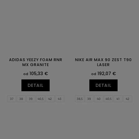
44,5
45
45,5
46
47
47,5
43
44
44,5
45
45,5
46
47
47,5
ADIDAS YEEZY FOAM RNR
NIKE AIR MAX 90 ZEST T90
MX GRANITE
LASER
105,33 €
192,07 €
od
od
DETAIL
DETAIL
37
38
39
40,5
42
43
38,5
39
40
40,5
41
42
44,5
46
47
48,5
50
51
42,5
43
44
44,5
45
45,5
52
46
47
47,5