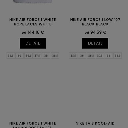
NIKE AIR FORCE 1 WHITE
NIKE AIR FORCE 1 LOW '07
ROPE LACES WHITE
BLACK BLACK
144,16 €
94,59 €
od
od
DETAIL
DETAIL
35,5
36
36,5
37,5
38
38,5
35,5
36
36,5
37,5
38
38,5
39
40
40,5
41
42
42,5
39
40
40,5
41
42
42,5
43
44
44,5
45
45,5
46
43
44
44,5
45
45,5
46
47
47,5
47
47,5
NIKE AIR FORCE 1 WHITE
NIKE JA 3 KOOL-AID
LANVIN ROPE LACES