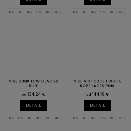
35,5
36
36,5
37,5
38
38,5
35,5
36
36,5
37,5
38
38,5
39
40
40,5
41
42
42,5
39
40
40,5
41
42
42,5
43
44
44,5
45
45,5
46
43
44
44,5
45
45,5
46
47
47,5
47
47,5
NIKE DUNK LOW GLACIER
NIKE AIR FORCE 1 WHITE
BLUE
ROPE LACES PINK
134,24 €
144,16 €
od
od
DETAIL
DETAIL
36,5
37,5
38
38,5
39
40
35,5
36
36,5
37,5
38
38,5
40,5
41
42
42,5
43
44
39
40
40,5
41
42
42,5