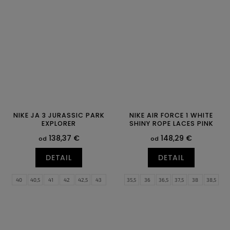
39
40
40,5
41
42
42,5
44,5
45
45,5
46
47
47,5
43
44
44,5
48,5
49,5
NIKE JA 3 JURASSIC PARK
NIKE AIR FORCE 1 WHITE
EXPLORER
SHINY ROPE LACES PINK
138,37 €
148,29 €
od
od
DETAIL
DETAIL
40
40,5
41
42
42,5
43
35,5
36
36,5
37,5
38
38,5
44
44,5
45
45,5
46
47
39
40
40,5
41
42
42,5
47,5
48,5
49,5
43
44
44,5
45
45,5
46
47
47,5