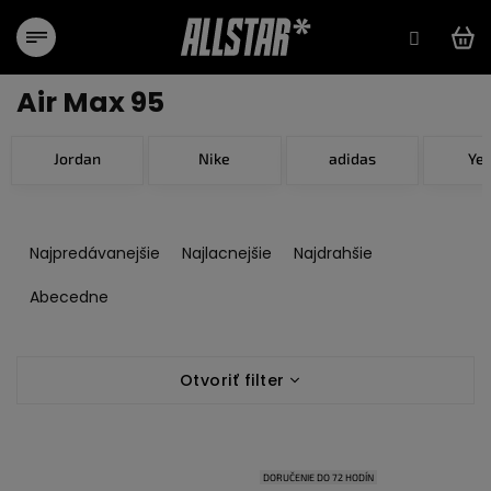
Prejsť
na
obsah
Air Max 95
Jordan
Nike
adidas
Ye
R
a
Najpredávanejšie
Najlacnejšie
Najdrahšie
d
e
Abecedne
n
i
V
e
Otvoriť filter
ý
p
p
r
i
o
s
d
DORUČENIE DO 72 HODÍN
p