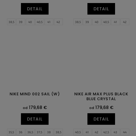
DETAIL
DETAIL
38,5
39
40
40,5
41
42
38,5
39
40
40,5
41
42
42,5
43
44
44,5
45
45,5
42,5
43
44
44,5
45
45,5
46
47
47,5
46
47
47,5
NIKE MIND 002 SAIL (W)
NIKE AIR MAX PLUS BLACK
BLUE CRYSTAL
179,68 €
179,68 €
od
od
DETAIL
DETAIL
35,5
36
36,5
37,5
38
38,5
40,5
41
42
42,5
43
44