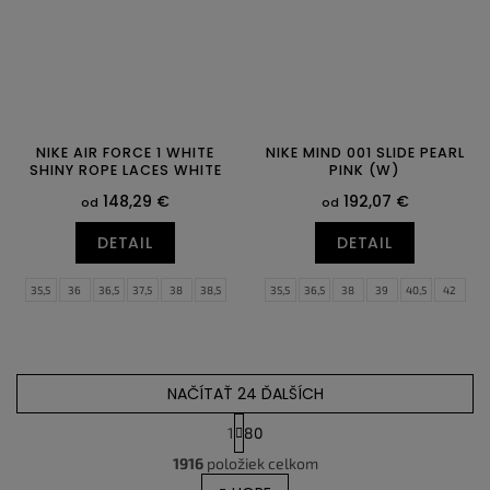
NIKE AIR FORCE 1 WHITE
NIKE MIND 001 SLIDE PEARL
SHINY ROPE LACES WHITE
PINK (W)
148,29 €
192,07 €
od
od
DETAIL
DETAIL
35,5
36
36,5
37,5
38
38,5
35,5
36,5
38
39
40,5
42
39
40
40,5
41
42
42,5
43
44,5
45,5
47
43
44
44,5
45
45,5
46
47
47,5
NAČÍTAŤ 24 ĎALŠÍCH
1
80
O
S
1916
položiek celkom
v
t
r