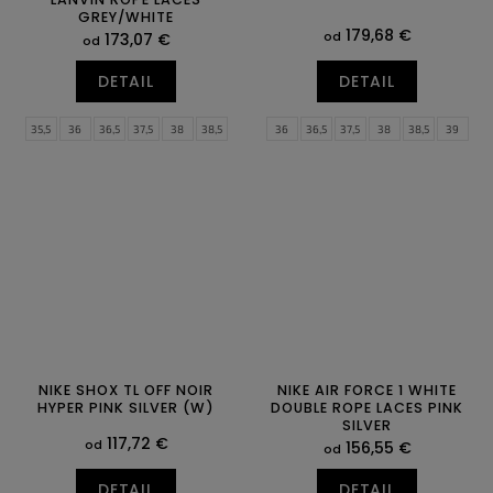
GREY/WHITE
179,68 €
od
173,07 €
od
DETAIL
DETAIL
35,5
36
36,5
37,5
38
38,5
36
36,5
37,5
38
38,5
39
39
40
40,5
41
42
42,5
40
40,5
41
42
42,5
43
43
44
44,5
45
45,5
46
44
44,5
45
45,5
46
47
47
47,5
47,5
48,5
NIKE SHOX TL OFF NOIR
NIKE AIR FORCE 1 WHITE
HYPER PINK SILVER (W)
DOUBLE ROPE LACES PINK
SILVER
117,72 €
od
156,55 €
od
DETAIL
DETAIL