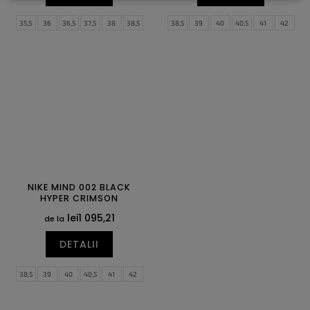
35,5
36
36,5
37,5
38
38,5
38,5
39
40
40,5
41
42
39
40
40,5
41
42
42,5
42,5
43
44
44,5
45
45,5
43
44
44,5
46
47
47,5
NIKE MIND 002 BLACK
HYPER CRIMSON
lei1 095,21
de la
DETALII
38,5
39
40
40,5
41
42
42,5
43
44
44,5
45
45,5
46
47
47,5