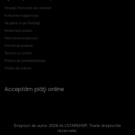
Întrebări frecvente ale clienților
Evaluarea magazinului
Ne găsiți și pe FlexDog!
Reclamație produs
Returnarea produsului
Schimb de produse
Termeni și condiții
Politica de confidențialitate
Ghiduri de mărimi
Acceptăm plăţi online
Drepturi de autor 2026
ALLSTARSHOP
. Toate drepturile
rezervate.