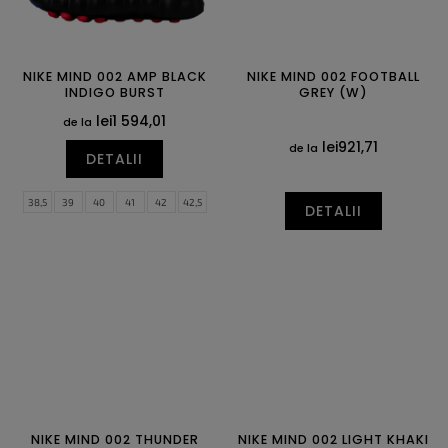
NIKE MIND 002 AMP BLACK
NIKE MIND 002 FOOTBALL
INDIGO BURST
GREY (W)
lei1 594,01
de la
lei921,71
de la
DETALII
38,5
39
40
41
42
42,5
DETALII
43
44
44,5
45
45,5
46
47
47,5
NIKE MIND 002 THUNDER
NIKE MIND 002 LIGHT KHAKI