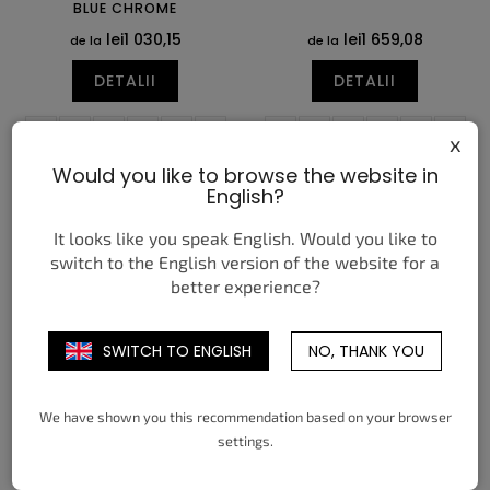
BLUE CHROME
lei1 030,15
lei1 659,08
de la
de la
DETALII
DETALII
38,5
39
40
40,5
41
42
38,5
39
40
40,5
41
42
x
42,5
43
44
44,5
45
45,5
42,5
43
44
44,5
45
45,5
Would you like to browse the website in
46
47,5
48,5
46
47
47,5
English?
It looks like you speak English. Would you like to
switch to the English version of the website for a
better experience?
SWITCH TO ENGLISH
NO, THANK YOU
NIKE MIND 002 LIGHT
NIKE MIND 002 LIGHT
SMOKE GREY (W)
SMOKE GREY
We have shown you this recommendation based on your browser
lei952,07
lei1 017,13
de la
de la
settings.
DETALII
DETALII