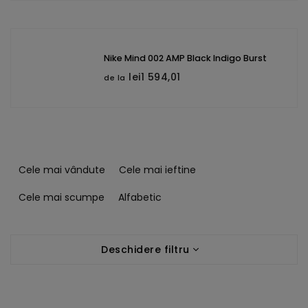
Nike Mind 002 AMP Black Indigo Burst
lei1 594,01
de la
S
e
Cele mai vândute
Cele mai ieftine
l
e
Cele mai scumpe
Alfabetic
c
t
L
a
Deschidere filtru
i
r
s
e
t
a
ă
p