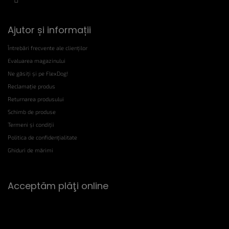
Ajutor și informații
Întrebări frecvente ale clienților
Evaluarea magazinului
Ne găsiți și pe FlexDog!
Reclamație produs
Returnarea produsului
Schimb de produse
Termeni și condiții
Politica de confidențialitate
Ghiduri de mărimi
Acceptăm plăţi online