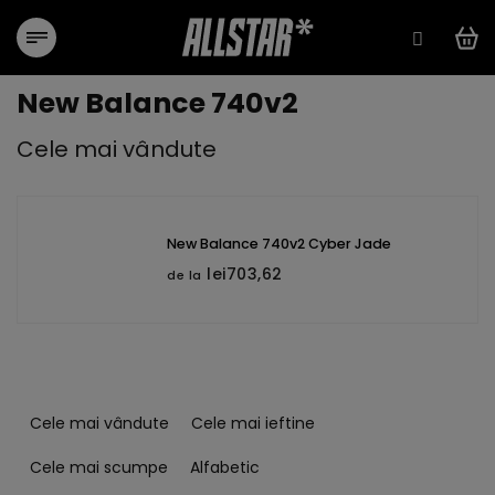
Treci
la
conținut
New Balance 740v2
Cele mai vândute
New Balance 740v2 Cyber Jade
lei703,62
de la
S
e
Cele mai vândute
Cele mai ieftine
l
e
Cele mai scumpe
Alfabetic
c