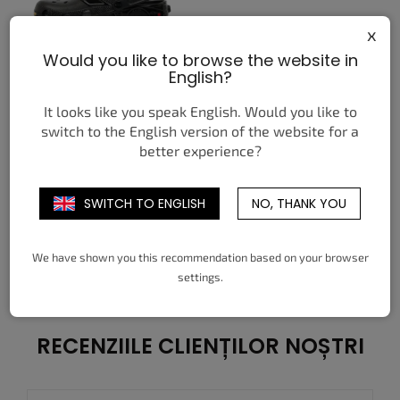
x
Would you like to browse the website in
English?
CROCS CLASSIC CLOG
BATMAN BATMOBILE
It looks like you speak English. Would you like to
lei443,82
de la
switch to the English version of the website for a
DETALII
better experience?
36-37
37-38
38-39
39-40
SWITCH TO ENGLISH
NO, THANK YOU
41-42
42-43
43-44
45-46
46-47
48-49
We have shown you this recommendation based on your browser
3
articole în total
C
settings.
o
n
t
r
RECENZIILE CLIENȚILOR NOȘTRI
o
l
u