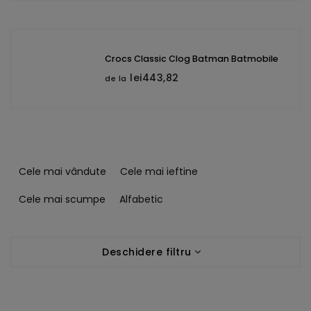
Crocs Classic Clog Batman Batmobile
lei443,82
de la
S
e
Cele mai vândute
Cele mai ieftine
l
e
Cele mai scumpe
Alfabetic
c
t
L
a
Deschidere filtru
i
r
s
e
t
a
ă
p