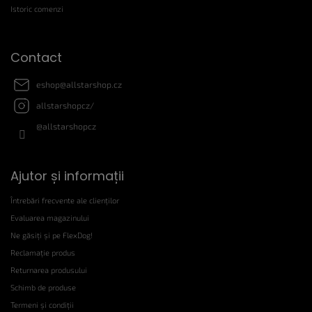
l
Istoric comenzi
Contact
eshop
@
allstarshop.cz
allstarshopcz/
@allstarshopcz
Ajutor și informații
Întrebări frecvente ale clienților
Evaluarea magazinului
Ne găsiți și pe FlexDog!
Reclamație produs
Returnarea produsului
Schimb de produse
Termeni și condiții