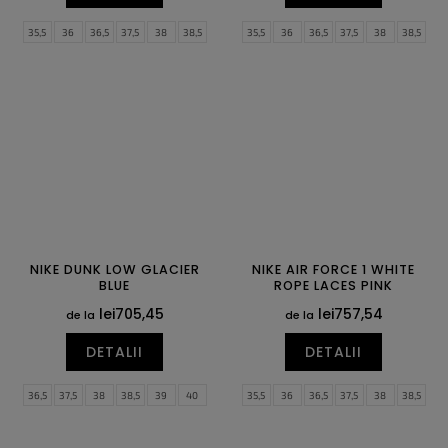
35,5
36
36,5
37,5
38
38,5
35,5
36
36,5
37,5
38
38,5
39
40
40,5
41
42
42,5
39
40
40,5
41
42
42,5
43
44
44,5
45
45,5
46
43
44
44,5
45
45,5
46
47
47,5
47
47,5
NIKE DUNK LOW GLACIER
NIKE AIR FORCE 1 WHITE
BLUE
ROPE LACES PINK
lei705,45
lei757,54
de la
de la
DETALII
DETALII
36,5
37,5
38
38,5
39
40
35,5
36
36,5
37,5
38
38,5
40,5
41
42
42,5
43
44
39
40
40,5
41
42
42,5
44,5
45
45,5
46
47
47,5
43
44
44,5
45
45,5
46