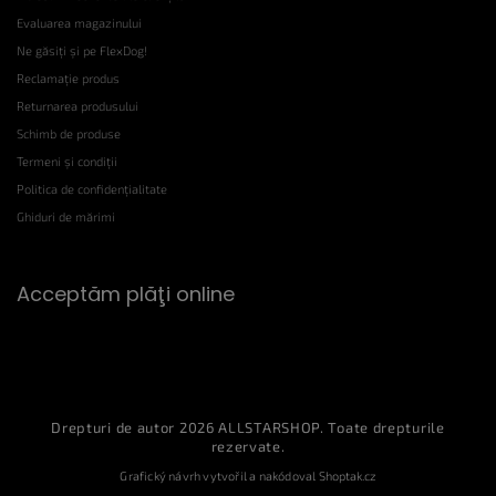
Evaluarea magazinului
Ne găsiți și pe FlexDog!
Reclamație produs
Returnarea produsului
Schimb de produse
Termeni și condiții
Politica de confidențialitate
Ghiduri de mărimi
Acceptăm plăţi online
Drepturi de autor 2026
ALLSTARSHOP
. Toate drepturile
rezervate.
Grafický návrh vytvořil a nakódoval
Shoptak.cz