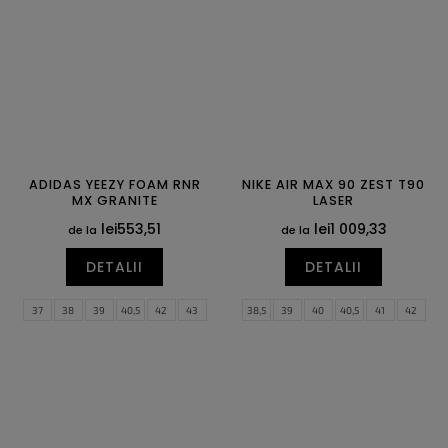
47
47,5
ADIDAS YEEZY FOAM RNR
NIKE AIR MAX 90 ZEST T90
MX GRANITE
LASER
lei553,51
lei1 009,33
de la
de la
DETALII
DETALII
37
38
39
40,5
42
43
38,5
39
40
40,5
41
42
44,5
46
47
48,5
50
51
42,5
43
44
44,5
45
45,5
52
46
47
47,5