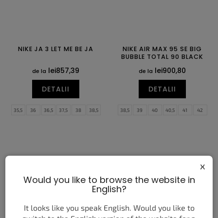
NIKE JA 3 LET ME BE JA
NIKE AIR MAX 95 SE BIG
BUBBLE TOTAL 90 BLACK
lei857,39
lei900,80
de la
de la
DETALII
DETALII
35,5
36
36,5
37,5
38
38,5
38,5
39
40
40,5
41
42
39
40
40,5
41
42
42,5
42,5
43
44
44,5
45
45,5
43
44
44,5
45
45,5
46
46
47
47,5
47
47,5
x
Would you like to browse the website in
English?
It looks like you speak English. Would you like to