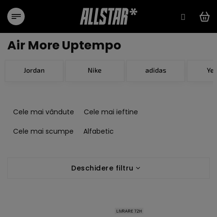
Treci
la
conținut
Air More Uptempo
Jordan
Nike
adidas
Ye
S
e
Cele mai vândute
Cele mai ieftine
l
e
Cele mai scumpe
Alfabetic
c
t
L
a
Deschidere filtru
i
r
s
e
t
a
ă
p
LIVRARE 72H
p