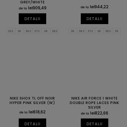
GREY/WHITE
lei944,22
de la
lei909,49
de la
DETALII
DETALII
35,5
36
36,5
37,5
38
38,5
36
36,5
37,5
38
38,5
39
39
40
40,5
41
42
42,5
40
40,5
41
42
42,5
43
43
44
44,5
45
45,5
46
44
44,5
45
45,5
46
47
47
47,5
47,5
48,5
NIKE SHOX TL OFF NOIR
NIKE AIR FORCE 1 WHITE
HYPER PINK SILVER (W)
DOUBLE ROPE LACES PINK
SILVER
lei618,62
de la
lei822,66
de la
DETALII
DETALII