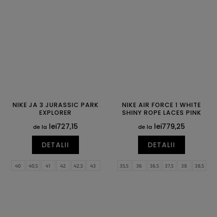
39
40
40,5
41
42
42,5
44,5
45
45,5
46
47
47,5
43
44
44,5
48,5
49,5
NIKE JA 3 JURASSIC PARK
NIKE AIR FORCE 1 WHITE
EXPLORER
SHINY ROPE LACES PINK
lei727,15
lei779,25
de la
de la
DETALII
DETALII
40
40,5
41
42
42,5
43
35,5
36
36,5
37,5
38
38,5
44
44,5
45
45,5
46
47
39
40
40,5
41
42
42,5
47,5
48,5
49,5
43
44
44,5
45
45,5
46
47
47,5