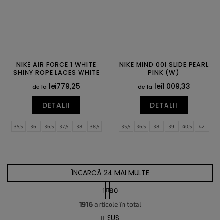
NIKE AIR FORCE 1 WHITE
NIKE MIND 001 SLIDE PEARL
SHINY ROPE LACES WHITE
PINK (W)
lei779,25
lei1 009,33
de la
de la
DETALII
DETALII
35,5
36
36,5
37,5
38
38,5
35,5
36,5
38
39
40,5
42
39
40
40,5
41
42
42,5
43
44,5
45,5
47
43
44
44,5
45
45,5
46
47
47,5
ÎNCARCĂ 24 MAI MULTE
1
80
C
P
1916
articole în total
o
a
g
n
SUS