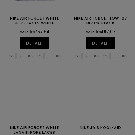
NIKE AIR FORCE 1 WHITE
NIKE AIR FORCE 1 LOW '07
ROPE LACES WHITE
BLACK BLACK
lei757,54
lei497,07
de la
de la
DETALII
DETALII
35,5
36
36,5
37,5
38
38,5
35,5
36
36,5
37,5
38
38,5
39
40
40,5
41
42
42,5
39
40
40,5
41
42
42,5
43
44
44,5
45
45,5
46
43
44
44,5
45
45,5
46
47
47,5
47
47,5
NIKE AIR FORCE 1 WHITE
NIKE JA 3 KOOL-AID
LANVIN ROPE LACES