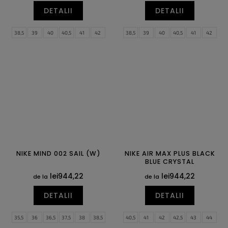
DETALII
DETALII
38,5
39
40
40,5
41
42
38,5
39
40
40,5
41
42
42,5
43
44
44,5
45
45,5
42,5
43
44
44,5
45
45,5
46
47
47,5
46
47
47,5
NIKE MIND 002 SAIL (W)
NIKE AIR MAX PLUS BLACK
BLUE CRYSTAL
lei944,22
lei944,22
de la
de la
DETALII
DETALII
35,5
36
36,5
37,5
38
38,5
40,5
41
42
42,5
43
44