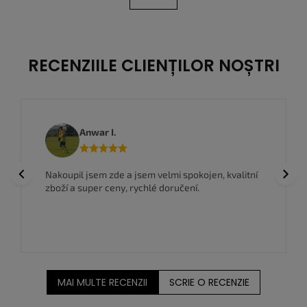
i
t
n
r
a
o
r
l
e
u
RECENZIILE CLIENȚILOR NOȘTRI
l
l
i
s
t
Anwar I.
ă
r
i
Previous
Next
Nakoupil jsem zde a jsem velmi spokojen, kvalitní
l
zboží a super ceny, rychlé doručení.
o
r
MAI MULTE RECENZII
SCRIE O RECENZIE