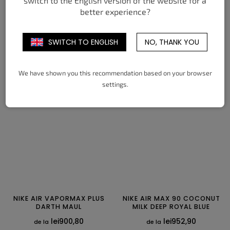
switch to the English version of the website for a
NIKE AIR FORCE 1 BLACK
NIKE AIR FORCE 1 WHITE
better experience?
LANVIN ROPE LACES BLACK
ROPE LACES GREY/GREY
DENIM TEARS
lei909,49
de la
lei952,90
de la
SWITCH TO ENGLISH
NO, THANK YOU
DETALII
DETALII
We have shown you this recommendation based on your browser
35
35,5
36
36,5
37,5
38
35,5
36
36,5
37,5
38
38,5
settings.
38,5
39
40
40,5
41
42
39
40
40,5
41
42
42,5
42,5
43
44
44,5
45
45,5
43
44
44,5
45
45,5
46
46
47
47
47,5
NIKE AIR VAPORMAX PLUS
NIKE AIR MAX 90 COCONUT
DARTH MAUL
MILK DEEP ROYAL BLUE
lei900,80
lei952,90
de la
de la