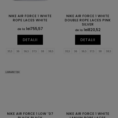
NIKE AIR FORCE 1 WHITE
NIKE AIR FORCE 1 WHITE
ROPE LACES WHITE
DOUBLE ROPE LACES PINK
SILVER
lei755,57
de la
lei820,52
de la
DETALII
DETALII
35,5
36
36,5
37,5
38
38,5
35,5
36
36,5
37,5
38
38,5
39
40
40,5
41
42
42,5
39
40
40,5
41
42
42,5
43
44
44,5
45
45,5
46
43
44
44,5
45
45,5
46
47
47,5
47
47,5
LIVRARE 72H
NIKE AIR FORCE 1 LOW '07
NIKE AIR FORCE 1 WHITE
BLACK BLACK
LANVIN ROPE LACES