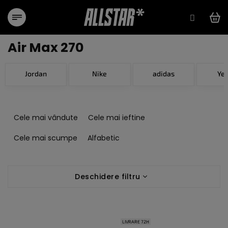
Treci
la
conținut
Air Max 270
Jordan
Nike
adidas
Ye
S
e
Cele mai vândute
Cele mai ieftine
l
e
Cele mai scumpe
Alfabetic
c
t
L
a
Deschidere filtru
i
r
s
e
t
a
ă
p
LIVRARE 72H
p