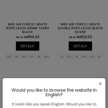
NIKE AIR FORCE 1 WHITE
NIKE AIR FORCE 1 WHITE
ROPE LACES DENIM TEARS
DOUBLE ROPE LACES BLACK
BLACK
SILVER
lei950,42
lei820,52
de la
de la
DETALII
DETALII
35,5
36
36,5
37,5
38
38,5
35
35,5
36
36,5
37,5
38
39
40
40,5
41
42
42,5
38,5
39
40
40,5
41
42
43
44
44,5
45
45,5
46
42,5
43
44
44,5
45
45,5
47
47,5
46
47
x
Would you like to browse the website in
English?
It looks like you speak English. Would you like to