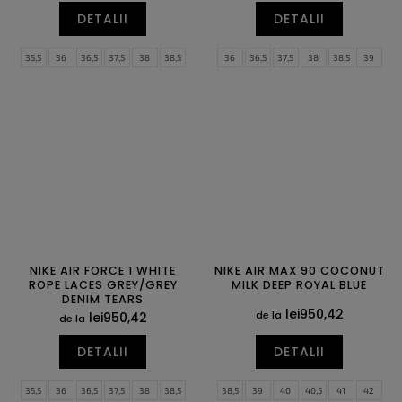
DETALII
DETALII
35,5
36
36,5
37,5
38
38,5
36
36,5
37,5
38
38,5
39
39
40
40,5
41
42
42,5
40
40,5
41
42
42,5
43
43
44
44,5
45
45,5
46
44
44,5
45
45,5
46
47
47
47,5
47,5
48,5
NIKE AIR FORCE 1 WHITE
NIKE AIR MAX 90 COCONUT
ROPE LACES GREY/GREY
MILK DEEP ROYAL BLUE
DENIM TEARS
lei950,42
de la
lei950,42
de la
DETALII
DETALII
35,5
36
36,5
37,5
38
38,5
38,5
39
40
40,5
41
42