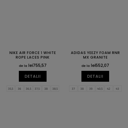
NIKE AIR FORCE 1 WHITE
ADIDAS YEEZY FOAM RNR
ROPE LACES PINK
MX GRANITE
lei755,57
lei552,07
de la
de la
DETALII
DETALII
35,5
36
36,5
37,5
38
38,5
37
38
39
40,5
42
43
39
40
40,5
41
42
42,5
44,5
46
47
48,5
50
51
43
44
44,5
45
45,5
46
52
47
47,5