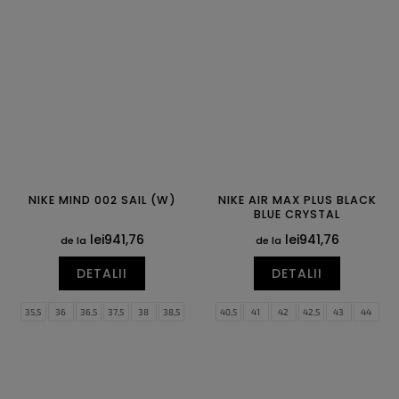
39
40
40,5
41
42
42,5
42,5
43
44
44,5
45
45,5
43
44
44,5
45
45,5
46
46
47
47,5
47
47,5
NIKE MIND 002 SAIL (W)
NIKE AIR MAX PLUS BLACK
BLUE CRYSTAL
lei941,76
lei941,76
de la
de la
DETALII
DETALII
35,5
36
36,5
37,5
38
38,5
40,5
41
42
42,5
43
44
39
40
40,5
41
42
42,5
44,5
45
45,5
46
47
47,5
43
44
44,5
48,5
49,5