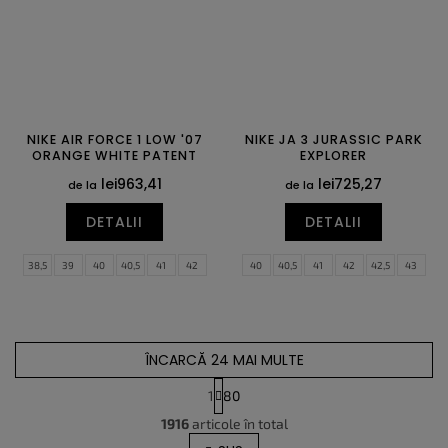
NIKE AIR FORCE 1 LOW '07
NIKE JA 3 JURASSIC PARK
ORANGE WHITE PATENT
EXPLORER
lei963,41
lei725,27
de la
de la
DETALII
DETALII
38,5
39
40
40,5
41
42
40
40,5
41
42
42,5
43
42,5
43
44
44,5
45
45,5
44
44,5
45
45,5
46
47
46
47
47,5
48,5
49,5
47,5
48,5
49,5
ÎNCARCĂ 24 MAI MULTE
1
80
C
P
1916
articole în total
o
a
g