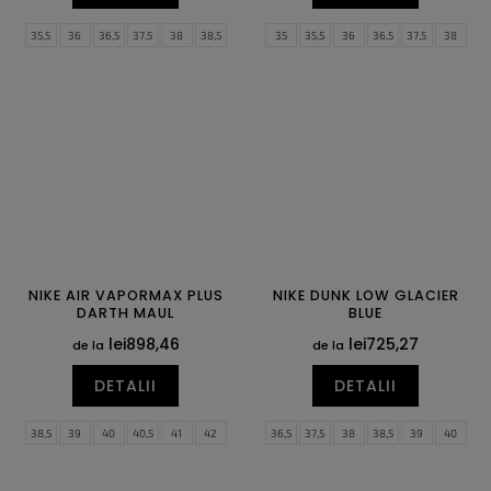
35,5
36
36,5
37,5
38
38,5
35
35,5
36
36,5
37,5
38
39
40
40,5
41
42
42,5
38,5
39
40
40,5
41
42
43
44
44,5
45
45,5
46
42,5
43
44
44,5
45
45,5
47
47,5
46
47
NIKE AIR VAPORMAX PLUS
NIKE DUNK LOW GLACIER
DARTH MAUL
BLUE
lei898,46
lei725,27
de la
de la
DETALII
DETALII
38,5
39
40
40,5
41
42
36,5
37,5
38
38,5
39
40
42,5
43
44
44,5
45
45,5
40,5
41
42
42,5
43
44
46
47
47,5
44,5
45
45,5
46
47
47,5