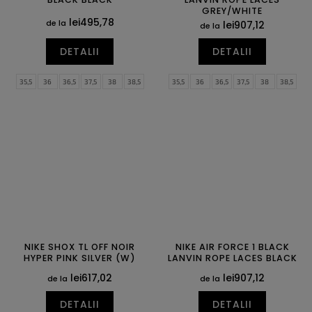
GREY/WHITE
lei495,78
de la
lei907,12
de la
DETALII
DETALII
35,5
36
36,5
37,5
38
38,5
35,5
36
36,5
37,5
38
38,5
39
40
40,5
41
42
42,5
39
40
40,5
41
42
42,5
43
44
44,5
45
45,5
46
43
44
44,5
45
45,5
46
47
47,5
47
47,5
NIKE SHOX TL OFF NOIR
NIKE AIR FORCE 1 BLACK
HYPER PINK SILVER (W)
LANVIN ROPE LACES BLACK
lei617,02
lei907,12
de la
de la
DETALII
DETALII