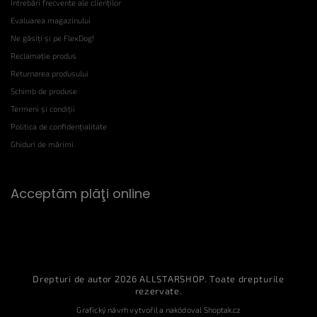
Întrebări frecvente ale clienților
Evaluarea magazinului
Ne găsiți și pe FlexDog!
Reclamație produs
Returnarea produsului
Schimb de produse
Termeni și condiții
Politica de confidențialitate
Ghiduri de mărimi
Acceptăm plăţi online
Drepturi de autor 2026
ALLSTARSHOP
. Toate drepturile
rezervate.
Grafický návrh vytvořil a nakódoval
Shoptak.cz