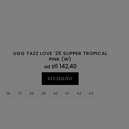
UGG TAZZ LOVE '25 SLIPPER TROPICAL
PINK (W)
zł1 142,40
od
SZCZEGÓŁY
36
37
38
39
40
41
42
43