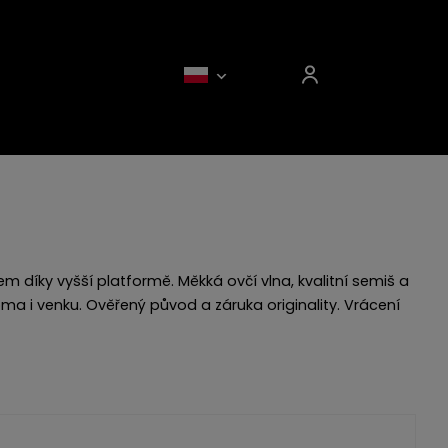
 díky vyšší platformě. Měkká ovčí vlna, kvalitní semiš a
doma i venku. Ověřený původ a záruka originality. Vrácení