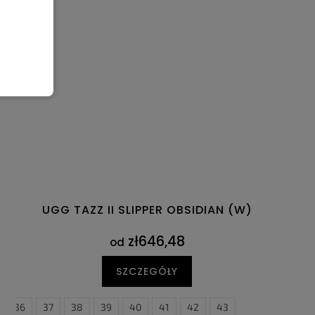
UGG TAZZ II SLIPPER OBSIDIAN (W)
zł646,48
od
SZCZEGÓŁY
36
37
38
39
40
41
42
43