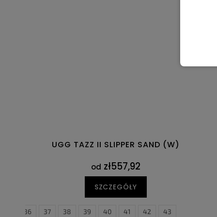
UGG TAZZ II SLIPPER SAND (W)
zł557,92
od
SZCZEGÓŁY
36
37
38
39
40
41
42
43