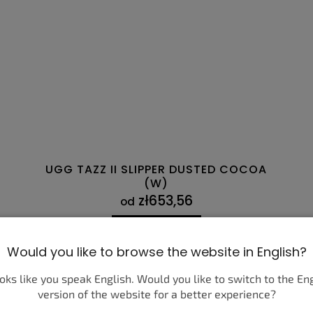
UGG TAZZ II SLIPPER DUSTED COCOA
(W)
zł653,56
od
SZCZEGÓŁY
Would you like to browse the website in English?
36
37
38
39
40
41
42
43
ooks like you speak English. Would you like to switch to the En
version of the website for a better experience?