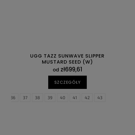
UGG TAZZ SUNWAVE SLIPPER
MUSTARD SEED (W)
zł699,61
od
SZCZEGÓŁY
36
37
38
39
40
41
42
43