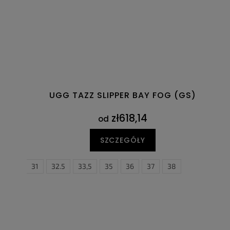
UGG TAZZ SLIPPER BAY FOG (GS)
zł618,14
od
SZCZEGÓŁY
31
32.5
33,5
35
36
37
38