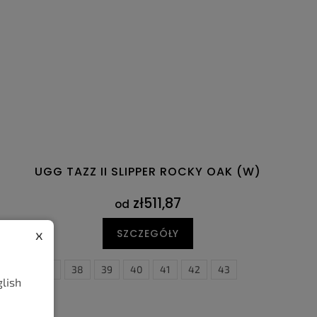
UGG TAZZ II SLIPPER ROCKY OAK (W)
zł511,87
od
x
SZCZEGÓŁY
36
37
38
39
40
41
42
43
glish