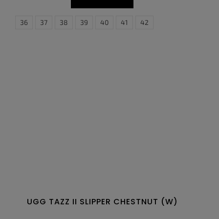
36
37
38
39
40
41
42
UGG TAZZ II SLIPPER CHESTNUT (W)