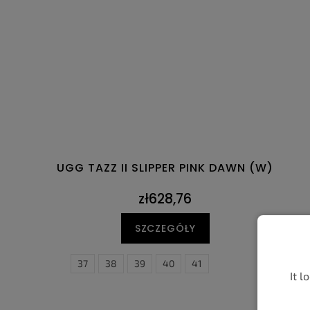
UGG TAZZ II SLIPPER PINK DAWN (W)
zł628,76
SZCZEGÓŁY
37
38
39
40
41
It l