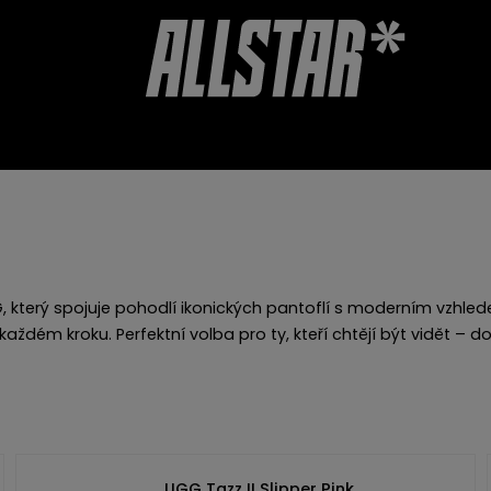
CHERY
AKCESORIA
OPINIE O SKLEPIE
 který spojuje pohodlí ikonických pantoflí s moderním vzhledem
aždém kroku. Perfektní volba pro ty, kteří chtějí být vidět – 
UGG Tazz II Slipper Pink