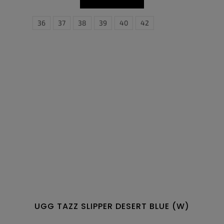
36
37
38
39
40
42
UGG TAZZ SLIPPER DESERT BLUE (W)