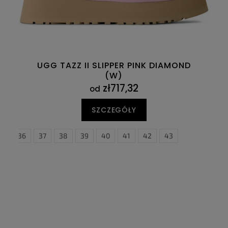
UGG TAZZ II SLIPPER PINK DIAMOND
(W)
zł717,32
od
SZCZEGÓŁY
36
37
38
39
40
41
42
43