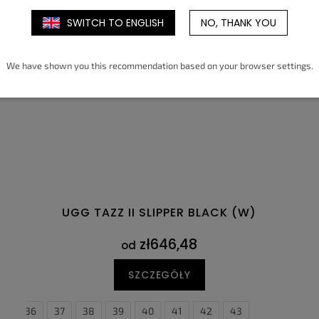
SWITCH TO ENGLISH
NO, THANK YOU
We have shown you this recommendation based on your browser settings.
UGG TAZZ II SLIPPER BLACK (W)
zł646,48
od
SZCZEGÓŁY
36
37
38
39
40
41
42
43