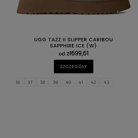
u
k
k
t
t
ó
ó
w
w
UGG TAZZ II SLIPPER CARIBOU
SAPPHIRE ICE (W)
zł699,61
od
SZCZEGÓŁY
36
37
38
39
40
41
42
43