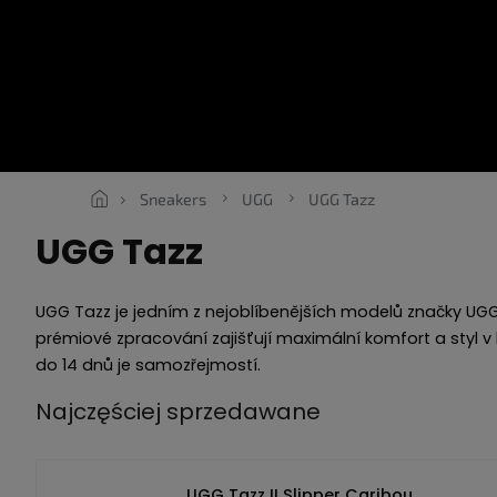
Przejść
do
treści
SNEAKERS
ROPE LACES
ESSENTIALS
ODZIEŻ
VOU
Sneakers
UGG
UGG Tazz
UGG Tazz
UGG Tazz je jedním z nejoblíbenějších modelů značky UGG,
prémiové zpracování zajišťují maximální komfort a styl v k
do 14 dnů je samozřejmostí.
Najczęściej sprzedawane
UGG Tazz II Slipper Caribou