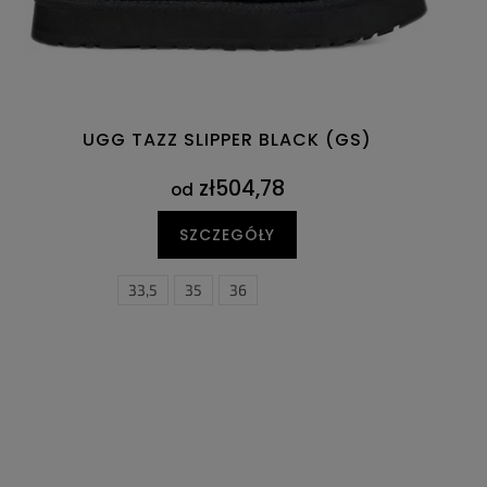
UGG TAZZ SLIPPER BLACK (GS)
zł504,78
od
SZCZEGÓŁY
33,5
35
36