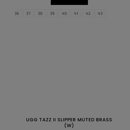
36
37
38
39
40
41
42
43
UGG TAZZ II SLIPPER MUTED BRASS
(W)