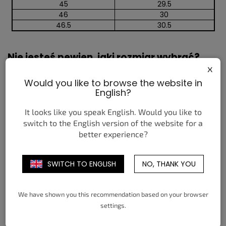
45
29.5
46
30
46.5
30.5
Nie jesteś pewien, jaki rozmiar wybrać?
x
Większość Converse (zwłaszcza Chuck Taylor All Star)
Would you like to browse the website in
wypada
o ½ EU większa
, dlatego zalecamy wybranie
English?
o pół rozmiaru mniejszego
niż zwykle.
Jeśli masz
wąską stopę
, mniejszy rozmiar będzie
It looks like you speak English. Would you like to
pasować jeszcze lepiej, ponieważ modele są węższe w
switch to the English version of the website for a
części palców.
better experience?
Jeśli wahasz się między dwoma rozmiarami, prawie
zawsze lepiej pasuje
mniejszy
.
SWITCH TO ENGLISH
NO, THANK YOU
Rozmiar nie pasuje?
We have shown you this recommendation based on your browser
settings.
Bez stresu — możesz poprosić o
darmową wymianę
w ciągu 14 dni. Wystarczy do nas napisać, a wszystko