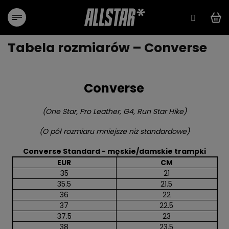
Przejść
do
treści
Tabela rozmiarów – Converse
Converse
(One Star, Pro Leather, G4, Run Star Hike)
(O pół rozmiaru mniejsze niż standardowe)
Converse Standard - męskie/damskie trampki
EUR
CM
35
21
35.5
21.5
36
22
37
22.5
37.5
23
38
23.5