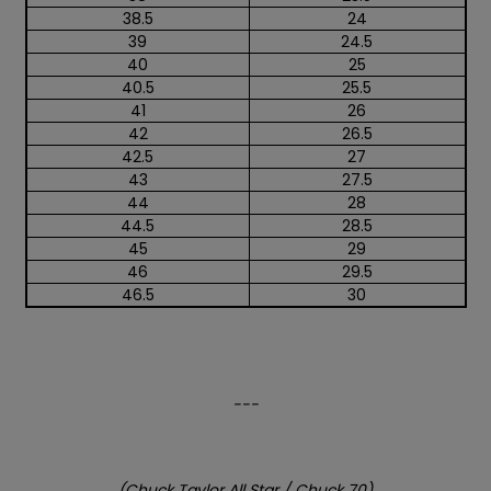
38.5
24
39
24.5
40
25
40.5
25.5
41
26
42
26.5
42.5
27
43
27.5
44
28
44.5
28.5
45
29
46
29.5
46.5
30
---
(Chuck Taylor All Star / Chuck 70)