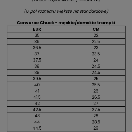
(O pół rozmiaru większe niż standardowe)
Converse Chuck - męskie/damskie trampki
EUR
CM
35
22
36
22.5
36.5
23
37
23.5
37.5
24
38
24.5
39
24.5
39.5
25
40
25.5
41
26
41.5
26.5
42
27
42.5
27.5
43
28
44
28.5
44.5
29