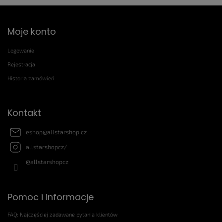
S
Moje konto
t
o
Logowanie
p
k
Rejestracja
a
Historia zamówień
Kontakt
eshop
@
allstarshop.cz
allstarshopcz/
@allstarshopcz
Pomoc i informacje
FAQ: Najczęściej zadawane pytania klientów