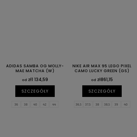
40,5
41
42
42,5
44
44,5
44
44,5
45
45,5
46
47
45
45,5
47
47,5
47,5
ADIDAS SAMBA OG MOLLY-
NIKE AIR MAX 95 LEGO PIXEL
MAE MATCHA (W)
CAMO LUCKY GREEN (GS)
zł1 134,59
zł861,15
od
od
SZCZEGÓŁY
SZCZEGÓŁY
36
38
40
42
44
36,5
37,5
38
38,5
39
40