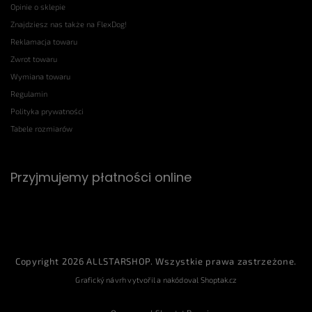
Opinie o sklepie
Znajdziesz nas także na FlexDog!
Reklamacja towaru
Zwrot towaru
Wymiana towaru
Regulamin
Polityka prywatności
Tabele rozmiarów
Przyjmujemy płatności online
Copyright 2026
ALLSTARSHOP
. Wszystkie prawa zastrzeżone.
Grafický návrh vytvořil a nakódoval
Shoptak.cz