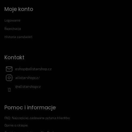
S
Moje konto
t
o
Logowanie
p
k
Rejestracja
a
Historia zamówień
Kontakt
eshop
@
allstarshop.cz
allstarshopcz/
@allstarshopcz
Pomoc i informacje
FAQ: Najczęściej zadawane pytania klientów
Opinie o sklepie