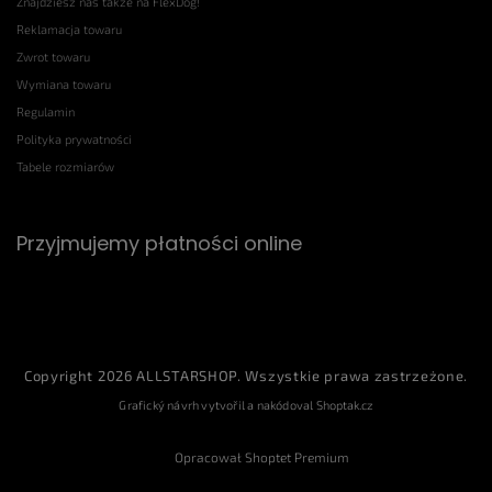
Znajdziesz nas także na FlexDog!
Reklamacja towaru
Zwrot towaru
Wymiana towaru
Regulamin
Polityka prywatności
Tabele rozmiarów
Przyjmujemy płatności online
Copyright 2026
ALLSTARSHOP
. Wszystkie prawa zastrzeżone.
Grafický návrh vytvořil a nakódoval
Shoptak.cz
Opracował Shoptet Premium