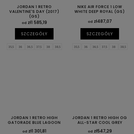
JORDAN 1 RETRO
NIKE AIR FORCE 1 LOW
VALENTINE'S DAY (2017)
WHITE DEEP ROYAL (GS)
(GS)
zł487,07
od
zł1 585,19
od
SZCZEGÓŁY
SZCZEGÓŁY
35,5
36
36,5
37,5
38
38,5
35,5
36
36,5
37,5
38
38,5
39
40
40,5
42
42,5
43
39
40
JORDAN 1 RETRO HIGH
JORDAN 1 RETRO HIGH OG
GATORADE BLUE LAGOON
ALL-STAR COOL GREY
zł1 301,81
zł547,29
od
od