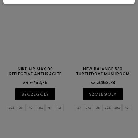
44
44,5
45
45,5
46
47
39
40
40,5
41
42
42,5
47,5
43
44
44,5
NIKE AIR MAX 90
NEW BALANCE 530
REFLECTIVE ANTHRACITE
TURTLEDOVE MUSHROOM
zł752,75
zł458,73
od
od
SZCZEGÓŁY
SZCZEGÓŁY
38,5
39
40
40,5
41
42
37
37,5
38
38,5
39,5
40
42,5
43
44
44,5
45
45,5
40,5
41,5
42
42,5
43
44
46
47
47,5
44,5
45
45,5
46,5