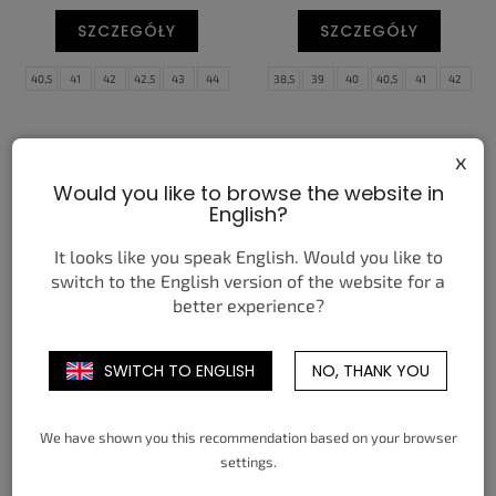
SZCZEGÓŁY
SZCZEGÓŁY
40,5
41
42
42,5
43
44
38,5
39
40
40,5
41
42
44,5
45
45,5
46
47,5
42,5
43
44
44,5
45
45,5
46
47
47,5
x
Would you like to browse the website in
English?
It looks like you speak English. Would you like to
switch to the English version of the website for a
better experience?
JORDAN 6 RETRO INFRARED
NIKE SABRINA 2 LILY (W)
SALESMAN
SWITCH TO ENGLISH
NO, THANK YOU
zł830,68
zł724,41
od
od
SZCZEGÓŁY
SZCZEGÓŁY
We have shown you this recommendation based on your browser
settings.
40
40,5
41
42
42,5
43
35,5
36
36,5
37,5
38
38,5