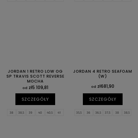
44
44,5
45
45,5
46
47
42,5
43
44
44,5
45
45,5
47,5
48,5
49,5
46
47,5
JORDAN 1 RETRO LOW OG
JORDAN 4 RETRO SEAFOAM
SP TRAVIS SCOTT REVERSE
(W)
MOCHA
zł681,90
od
zł5 109,81
od
SZCZEGÓŁY
SZCZEGÓŁY
38
38,5
39
40
40,5
41
35,5
36
36,5
37,5
38
38,5
42
42,5
43
44
44,5
45
39
40
40,5
41
42
42,5
45,5
46
47
47,5
43
44
44,5