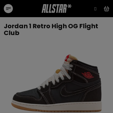
Przejść
do
treści
Jordan 1 Retro High OG Flight
Club