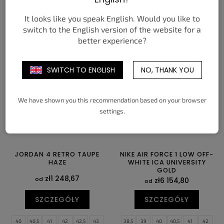
SZCZEGÓŁY
SZCZEGÓŁY
It looks like you speak English. Would you like to
switch to the English version of the website for a
37,5
38
38,5
39
40
40,5
35,5
36
36,5
37,5
38
38,5
better experience?
41
42
42,5
43
44
44,5
39
40
40,5
41
42
42,5
45
45,5
46
47
47,5
43
44
44,5
SWITCH TO ENGLISH
NO, THANK YOU
We have shown you this recommendation based on your browser
settings.
JORDAN 4 RETRO TAUPE
NIKE AIR FORCE 1 LOW OFF-
HAZE
WHITE ICA UNIVERSITY
GOLD
zł1 248,67
od
zł6 154,80
od
SZCZEGÓŁY
SZCZEGÓŁY
40
40,5
41
42
42,5
43
38,5
39
40
40,5
41
42