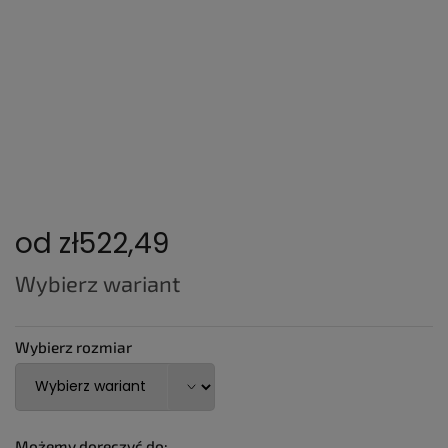
od
zł522,49
Cena
Wybierz wariant
jednostkowa:
Wybierz rozmiar
Możemy doręczyć do: