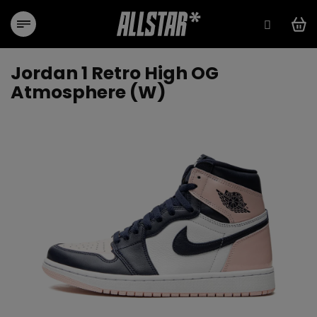
Przejść
do
treści
Jordan 1 Retro High OG
Atmosphere (W)