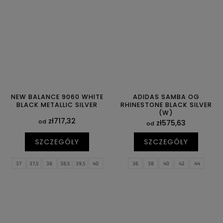
NEW BALANCE 9060 WHITE
ADIDAS SAMBA OG
BLACK METALLIC SILVER
RHINESTONE BLACK SILVER
(W)
zł717,32
od
zł575,63
od
SZCZEGÓŁY
SZCZEGÓŁY
37
37,5
38
38,5
39,5
40
36
38
40
42
44
40,5
41,5
42
42,5
43
44
44,5
46,5