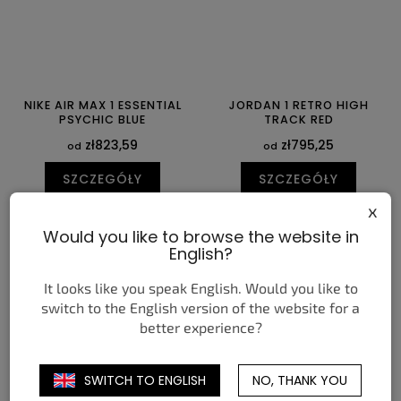
NIKE AIR MAX 1 ESSENTIAL
JORDAN 1 RETRO HIGH
PSYCHIC BLUE
TRACK RED
zł823,59
zł795,25
od
od
SZCZEGÓŁY
SZCZEGÓŁY
x
40
41
42
42,5
43
44
40
40,5
41
42
42,5
43
Would you like to browse the website in
44,5
45
45,5
46
47,5
44
44,5
45
45,5
46
47
English?
47,5
It looks like you speak English. Would you like to
switch to the English version of the website for a
better experience?
SWITCH TO ENGLISH
NO, THANK YOU