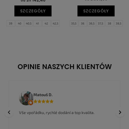
od
SZCZEGÓŁY
SZCZEGÓŁY
39
40
40,5
41
42
42,5
35,5
36
36,5
37,5
38
38,5
43
44
44,5
45
45,5
46
39
40
40,5
41
42
42,5
47
47,5
43
44
44,5
OPINIE NASZYCH KLIENTÓW
Matouš D.
Previous
Next
Vše vpořádku, rychlé dodání a top kvalita.