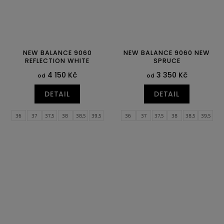
NEW BALANCE 9060
NEW BALANCE 9060 NEW
REFLECTION WHITE
SPRUCE
4 150 Kč
3 350 Kč
od
od
DETAIL
DETAIL
36
37
37,5
38
38,5
39,5
36
37
37,5
38
38,5
39,5
40
40,5
41,5
42
40
40,5
41,5
42
42,5
43
44,5
45
45,5
46,5