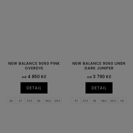
40
40,5
41,5
42
42,5
43
40
40,5
41,5
42
42,5
43
44
44,5
45
45,5
46,5
47,5
44
44,5
45
45,5
46,5
NEW BALANCE 9060 PINK
NEW BALANCE 9060 LINEN
OVERDYE
DARK JUNIPER
4 850 Kč
3 790 Kč
od
od
DETAIL
DETAIL
36
37
37,5
38
38,5
39,5
37
37,5
38
38,5
39,5
40
40
40,5
41,5
42
42,5
43
40,5
41,5
42
42,5
43
44
44
44,5
44,5
45
45,5
46,5