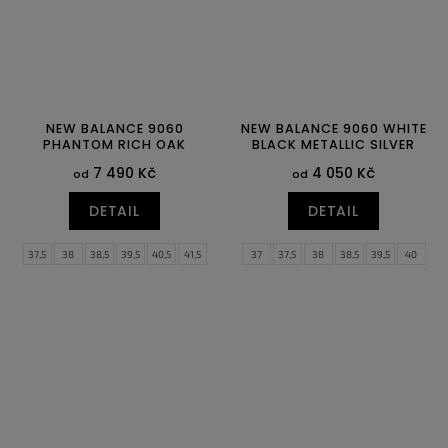
NEW BALANCE 9060
NEW BALANCE 9060 WHITE
PHANTOM RICH OAK
BLACK METALLIC SILVER
7 490 Kč
4 050 Kč
od
od
DETAIL
DETAIL
37,5
38
38,5
39,5
40,5
41,5
37
37,5
38
38,5
39,5
40
42,5
44
44,5
45
45,5
46,5
40,5
41,5
42
42,5
43
44
44,5
46,5