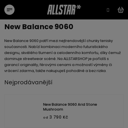
Přejít
na
obsah
New Balance 9060
New Balance 9060
patří mezi nejtrendovější chunky tenisky
současnosti. Nabízí kombinaci moderního futuristického
designu, skvělého tlumení a celodenního komfortu, díky čemuž
dominuje streetwear scéně. Na ALLSTARSHOP je pořídíš s
garancí originality
,
férovými cenami
a
možností výměny či
vrácení zdarma
, takže nakupuješ pohodlně a bez rizika.
Nejprodávanější
New Balance 9060 Arid Stone
Mushroom
3 790 Kč
od