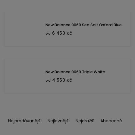
New Balance 9060 Sea Salt Oxford Blue
6 450 Kč
od
New Balance 9060 Triple White
4 550 Kč
od
Ř
a
Nejprodávanější
Nejlevnější
Nejdražší
Abecedně
z
e