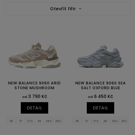
V
n
Otevřít filtr
ý
í
p
p
i
r
s
o
p
d
r
u
o
k
d
t
u
ů
k
t
ů
NEW BALANCE 9060 ARID
NEW BALANCE 9060 SEA
STONE MUSHROOM
SALT OXFORD BLUE
3 790 Kč
6 450 Kč
od
od
DETAIL
DETAIL
36
37
37,5
38
38,5
39,5
36
37
37,5
38
38,5
39,5
40
40,5
41,5
42
40
40,5
41,5
42