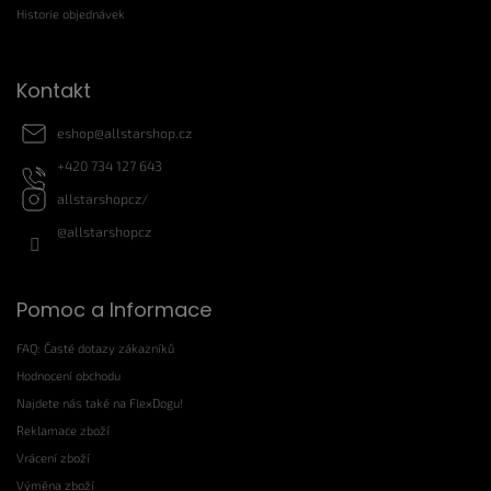
v
í
Historie objednávek
k
y
v
ý
Kontakt
p
i
eshop
@
allstarshop.cz
s
+420 734 127 643
u
allstarshopcz/
@allstarshopcz
Pomoc a Informace
FAQ: Časté dotazy zákazníků
Hodnocení obchodu
Najdete nás také na FlexDogu!
Reklamace zboží
Vrácení zboží
Výměna zboží