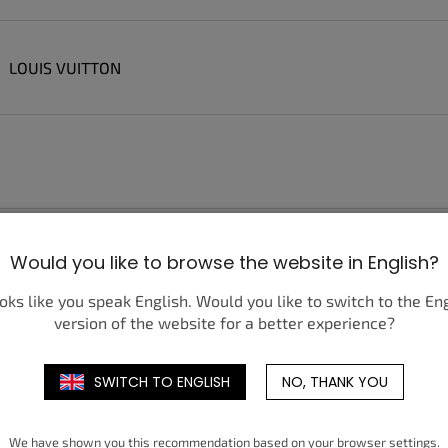
LOUIS VUITTON
NIKE
Would you like to browse the website in English?
ooks like you speak English. Would you like to switch to the En
version of the website for a better experience?
ONITSUKA TIGER
SWITCH TO ENGLISH
NO, THANK YOU
We have shown you this recommendation based on your browser settings.