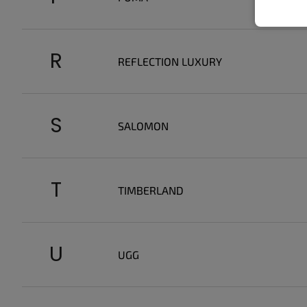
R
REFLECTION LUXURY
S
SALOMON
T
TIMBERLAND
U
UGG