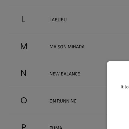
L
LABUBU
M
MAISON MIHARA
N
NEW BALANCE
It l
O
ON RUNNING
P
PUMA