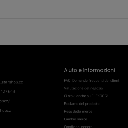
Aiuto e informazioni
FAQ: Domande frequenti dei clienti
llstarshop.cz
Valutazione del negozio
 127 643
Ci trovi anche su FLEXDOG!
hopcz/
Reclamo del prodotto
shopcz
Reso della merce
Cambio merce
Condizioni generali