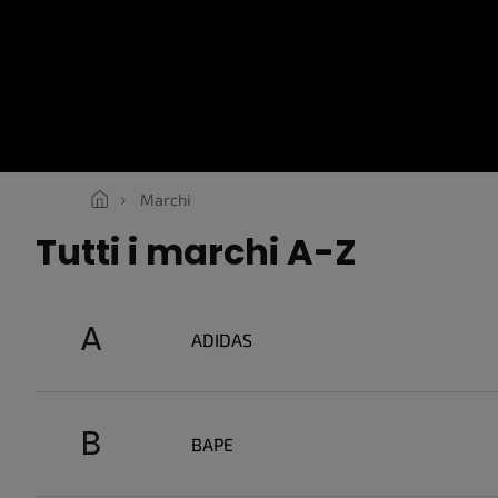
Vai
al
contenuto
SNEAKERS
ROPE LACES
ESSENTIALS
ABBIGLIAMENTO
Marchi
Tutti i marchi A-Z
A
ADIDAS
B
BAPE