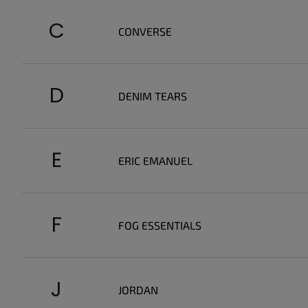
C
CONVERSE
D
DENIM TEARS
E
ERIC EMANUEL
F
FOG ESSENTIALS
J
JORDAN