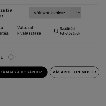
za ki a
et
tó
Változat
Szállítási
ítés:
kiválasztása
lehetőségek
ZÁADÁS A KOSÁRHOZ
VÁSÁROLJON MOST