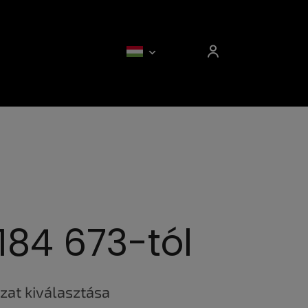
t184 673
-tól
ár:
zat kiválasztása