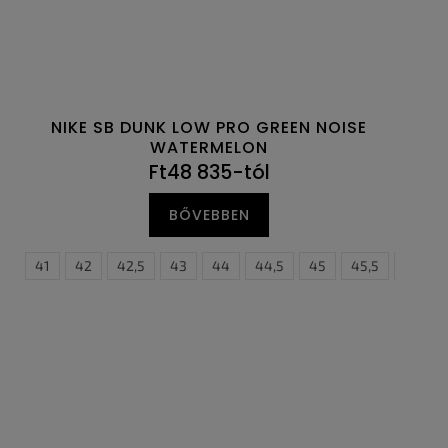
NIKE SB DUNK LOW PRO GREEN NOISE
WATERMELON
Ft48 835-tól
BŐVEBBEN
,5
47
41
47,5
42
42,5
43
44
44,5
45
45,5
46