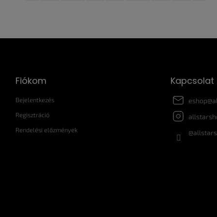
L
á
b
l
Fiókom
Kapcsolat
é
c
Bejelentkezés
eshop
@
a
Regisztráció
allstars
Rendelési előzmények
@allstar