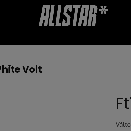
TALVÁNYOK
KIEGÉSZÍTŐK
WEBÁRUHÁZ ÉRTÉKELÉSE
hite Volt
F
Egység
Válto