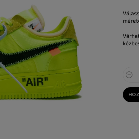
Válass
méret
Várha
kézbes
HOZ