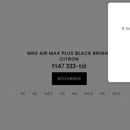
It l
NIKE AIR MAX PLUS BLACK BRIGHT
CITRON
Ft47 333-tól
BŐVEBBEN
40,5
41
42
42,5
43
44
44,5
45
40
45,5
40,5