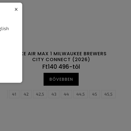
x
glish
NIKE AIR MAX 1 MILWAUKEE BREWERS
CITY CONNECT (2026)
Ft140 496-tól
BŐVEBBEN
0,5
47,5
41
42
42,5
43
44
44,5
45
45,5
46