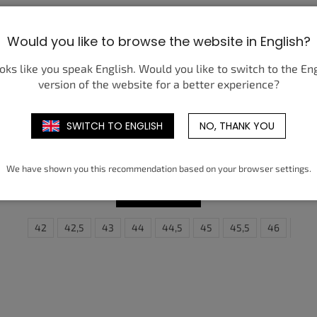
Would you like to browse the website in English?
ooks like you speak English. Would you like to switch to the En
version of the website for a better experience?
SWITCH TO ENGLISH
NO, THANK YOU
JORDAN 1 MID BLACK METALLIC GOLD
Ft57 851-tól
We have shown you this recommendation based on your browser settings.
BŐVEBBEN
46
41
47
42
47,5
42,5
43
44
44,5
45
38,5
45,5
39
46
40
47
4