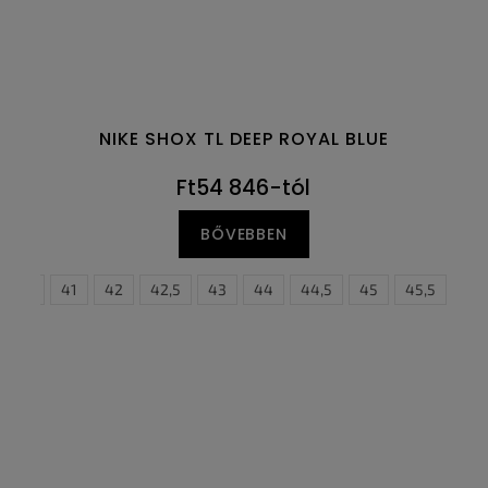
NIKE SHOX TL DEEP ROYAL BLUE
Ft54 846-tól
BŐVEBBEN
40,5
41
42
42,5
43
44
44,5
38,5
45
39
45,5
40
46
40