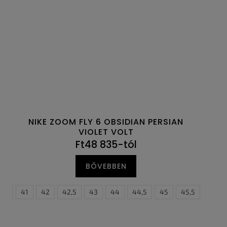
NIKE ZOOM FLY 6 OBSIDIAN PERSIAN
VIOLET VOLT
Ft48 835-tól
BŐVEBBEN
,5
0,5
48,5
41
42
42,5
43
44
44,5
45
45,5
46