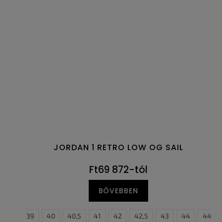
JORDAN 1 RETRO LOW OG SAIL
Ft69 872-tól
BŐVEBBEN
38,5
39
40
40,5
41
42
42,5
43
44
44,5