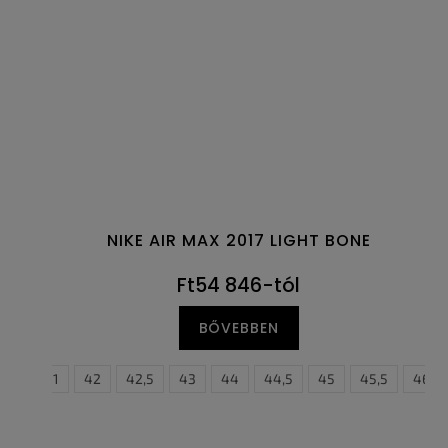
NIKE AIR MAX 2017 LIGHT BONE
Ft54 846-tól
BŐVEBBEN
0,5
41
42
42,5
43
44
44,5
45
40
45,5
40,5
46
41