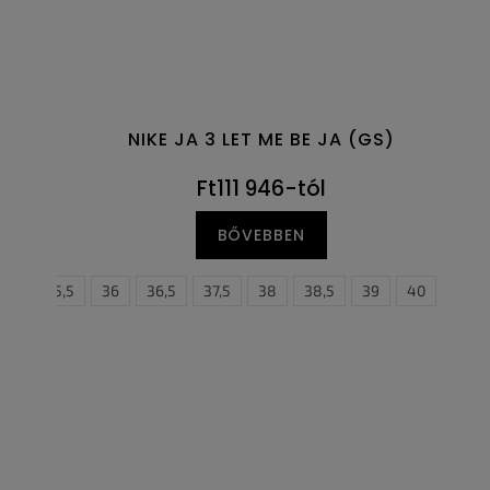
NIKE JA 3 LET ME BE JA (GS)
Ft111 946-tól
BŐVEBBEN
35,5
36
36,5
37,5
38
38,5
38,5
39
39
40
40