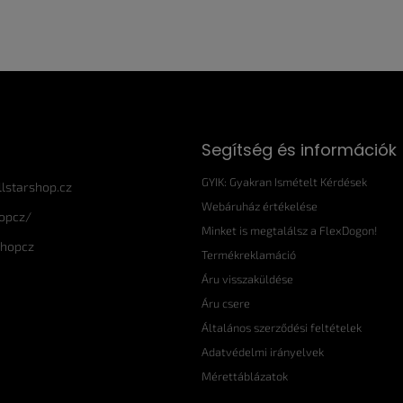
Segítség és információk
GYIK: Gyakran Ismételt Kérdések
llstarshop.cz
Webáruház értékelése
hopcz/
Minket is megtalálsz a FlexDogon!
shopcz
Termékreklamáció
Áru visszaküldése
Áru csere
Általános szerződési feltételek
Adatvédelmi irányelvek
Mérettáblázatok