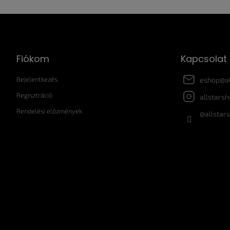
L
á
b
l
Fiókom
Kapcsolat
é
c
Bejelentkezés
eshop
@
a
Regisztráció
allstars
Rendelési előzmények
@allstar