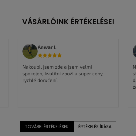
s
t
a
VÁSÁRLÓINK ÉRTÉKELÉSEI
i
r
á
n
y
Anwar I.
í
t
á
Nakoupil jsem zde a jsem velmi
N
s
e
spokojen, kvalitní zboží a super ceny,
s
l
rychlé doručení.
d
e
z
m
e
i
TOVÁBBI ÉRTÉKELÉSEK
ÉRTÉKELÉS ÍRÁSA