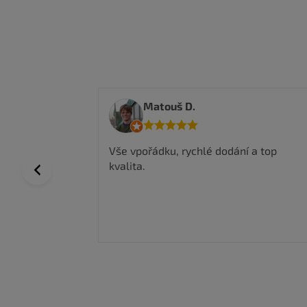
Matouš D.
em spokojenej
Vše vpořádku, rychlé dodání a top
 , skvělá
kvalita.
Previous
ím uznat že
 potřeba to