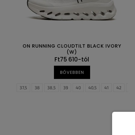
z
i
é
s
s
t
e
á
j
a
ON RUNNING CLOUDTILT BLACK IVORY
(W)
Ft75 610-tól
BŐVEBBEN
5
37
37,5
38
38,5
39
40
40,5
41
42
40
42
40