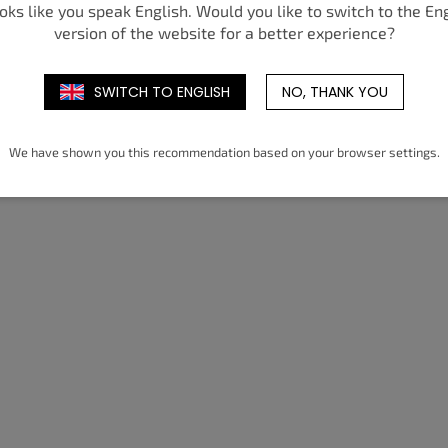
ooks like you speak English. Would you like to switch to the En
version of the website for a better experience?
SWITCH TO ENGLISH
NO, THANK YOU
We have shown you this recommendation based on your browser settings.
L
i