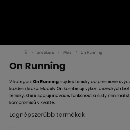
Ugrás
a
fő
tartalomhoz
SNEAKERS
ROPE LACES
ESSENTIALS
RUHÁZAT
U
Sneakers
Más
On Running
On Running
V kategorii
On Running
najdeš tenisky od prémiové švýc
každém kroku. Modely On kombinují výkon běžeckých bot 
tenisky, které spojují inovace, funkčnost a čistý minimal
kompromisů v kvalitě.
Legnépszerűbb termékek