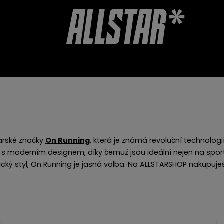
TALVÁNYOK
KIEGÉSZÍTŐK
WEBÁRUHÁZ ÉRTÉKELÉSE
arské značky
On Running
, která je známá revoluční technologi
s moderním designem, díky čemuž jsou ideální nejen na sport
istický styl, On Running je jasná volba. Na ALLSTARSHOP nakupu