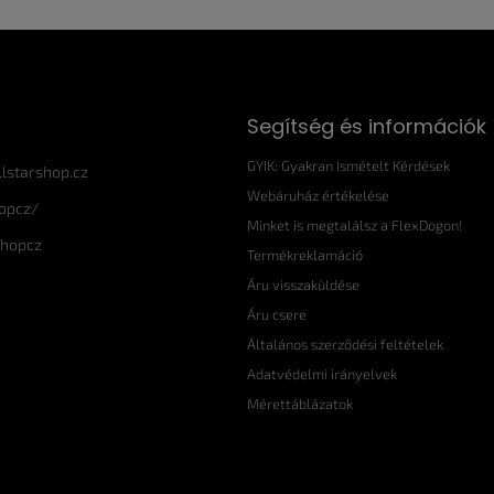
Segítség és információk
GYIK: Gyakran Ismételt Kérdések
llstarshop.cz
Webáruház értékelése
hopcz/
Minket is megtalálsz a FlexDogon!
shopcz
Termékreklamáció
Áru visszaküldése
Áru csere
Általános szerződési feltételek
Adatvédelmi irányelvek
Mérettáblázatok