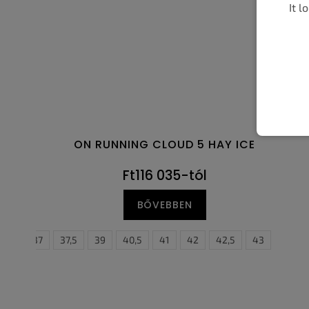
It l
ON RUNNING CLOUD 5 HAY ICE
Ft116 035-tól
BŐVEBBEN
37
37,5
39
40,5
41
42
42,5
43