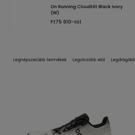
On Running Cloudtilt Black Ivory
(W)
Ft75 610-tól
T
e
Legnépszerűbb termékek
Legolcsóbb elöl
Legdrágáb
r
m
é
T
k
e
e
r
k
m
r
é
e
k
n
e
d
k
e
l