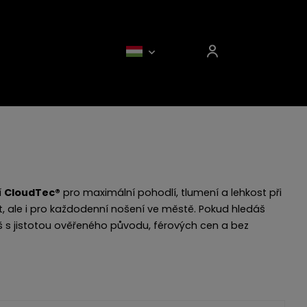
í
CloudTec®
pro maximální pohodlí, tlumení a lehkost při
, ale i pro každodenní nošení ve městě. Pokud hledáš
ješ s jistotou ověřeného původu, férových cen a bez