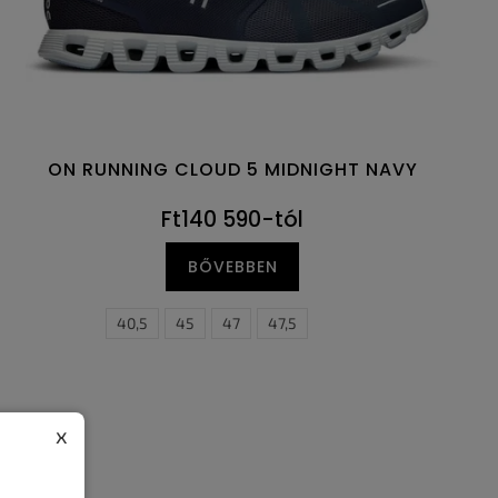
ON RUNNING CLOUD 5 MIDNIGHT NAVY
Ft140 590-tól
BŐVEBBEN
,5
40,5
45
47
47,5
x