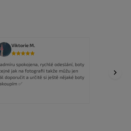
Viktorie M.
Jakub 
admíru spokojena, rychlé odeslání, boty
Rychlé dodán
tejné jak na fotografii takže můžu jen
nejlevnější 
Next
ál doporučit a určitě si ještě nějaké boty
akoupím ✅