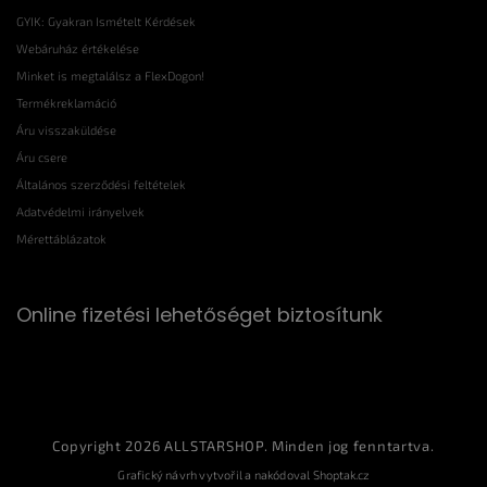
GYIK: Gyakran Ismételt Kérdések
Webáruház értékelése
Minket is megtalálsz a FlexDogon!
Termékreklamáció
Áru visszaküldése
Áru csere
Általános szerződési feltételek
Adatvédelmi irányelvek
Mérettáblázatok
Online fizetési lehetőséget biztosítunk
Copyright 2026
ALLSTARSHOP
. Minden jog fenntartva.
Grafický návrh vytvořil a nakódoval
Shoptak.cz