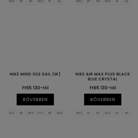
38,5
39
40
40,5
41
42
38,5
39
40
40,5
41
42
42,5
43
44
44,5
45
45,5
42,5
43
44
44,5
45
45,5
46
47
47,5
46
47
47,5
NIKE MIND 002 SAIL (W)
NIKE AIR MAX PLUS BLACK
BLUE CRYSTAL
Ft65 130-tól
Ft65 130-tól
BŐVEBBEN
BŐVEBBEN
35,5
36
36,5
37,5
38
38,5
40,5
41
42
42,5
43
44
39
40
40,5
41
42
42,5
44,5
45
45,5
46
47
47,5
43
44
44,5
48,5
49,5