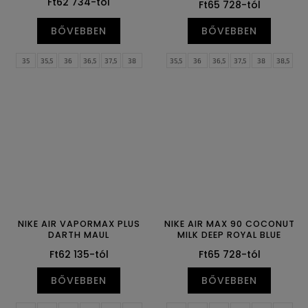
Ft62 734-tól
Ft65 728-tól
BŐVEBBEN
BŐVEBBEN
35
35,5
36
36,5
37,5
38
35,5
36
36,5
37,5
38
38,5
38,5
39
40
40,5
41
42
39
40
40,5
41
42
42,5
42,5
43
44
44,5
45
45,5
43
44
44,5
45
45,5
46
46
47
47
47,5
NIKE AIR VAPORMAX PLUS
NIKE AIR MAX 90 COCONUT
DARTH MAUL
MILK DEEP ROYAL BLUE
Ft62 135-tól
Ft65 728-tól
BŐVEBBEN
BŐVEBBEN