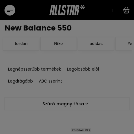
Ugrás
a
fő
tartalomhoz
New Balance 550
Jordan
Nike
adidas
Ye
T
e
Legnépszerűbb termékek
Legolcsóbb elöl
r
m
Legdrágább
ABC szerint
é
k
T
e
Szűrő megnyitása
e
k
r
r
m
e
é
n
72H SZÁLLÍTÁS
k