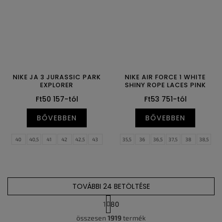
NIKE JA 3 JURASSIC PARK
NIKE AIR FORCE 1 WHITE
EXPLORER
SHINY ROPE LACES PINK
Ft50 157-tól
Ft53 751-tól
BŐVEBBEN
BŐVEBBEN
40
40,5
41
42
42,5
43
35,5
36
36,5
37,5
38
38,5
44
44,5
45
45,5
46
47
39
40
40,5
41
42
42,5
47,5
48,5
49,5
43
44
44,5
45
45,5
46
47
47,5
TOVÁBBI 24 BETÖLTÉSE
1
80
L
L
összesen
1919
termék
a