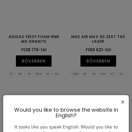
ADIDAS YEEZY FOAM RNR
NIKE AIR MAX 90 ZEST T90
MX GRANITE
LASER
Ft38 179-tól
Ft69 621-tól
BŐVEBBEN
BŐVEBBEN
37
38
39
40,5
42
43
38,5
39
40
40,5
41
42
44,5
46
47
48,5
50
51
42,5
43
44
44,5
45
45,5
52
46
47
47,5
x
Would you like to browse the website in
English?
It looks like you speak English. Would you like to