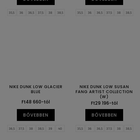
35,5
36
36,5
37,5
38
38,5
35,5
36
36,5
37,5
38
38,5
39
40
40,5
41
42
42,5
39
40
40,5
41
42
42,5
43
44
44,5
45
45,5
46
43
44
44,5
45
45,5
46
47
47,5
47
47,5
NIKE DUNK LOW GLACIER
NIKE DUNK LOW SUSAN
BLUE
FANG ARTIST COLLECTION
(W)
Ft48 660-tól
Ft29 196-tól
BŐVEBBEN
BŐVEBBEN
36,5
37,5
38
38,5
39
40
35,5
36
36,5
37,5
38
38,5
40,5
41
42
42,5
43
44
39
40
40,5
41
42
42,5