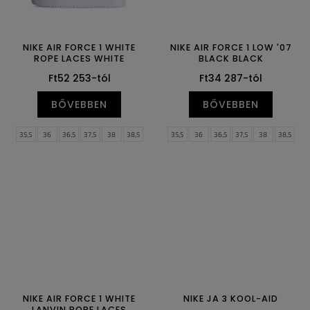
NIKE AIR FORCE 1 WHITE
NIKE AIR FORCE 1 LOW '07
ROPE LACES WHITE
BLACK BLACK
Ft52 253-tól
Ft34 287-tól
BŐVEBBEN
BŐVEBBEN
35,5
36
36,5
37,5
38
38,5
35,5
36
36,5
37,5
38
38,5
39
40
40,5
41
42
42,5
39
40
40,5
41
42
42,5
43
44
44,5
45
45,5
46
43
44
44,5
45
45,5
46
47
47,5
47
47,5
NIKE AIR FORCE 1 WHITE
NIKE JA 3 KOOL-AID
LANVIN ROPE LACES