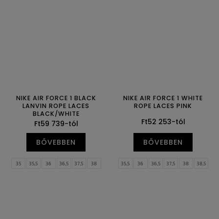
44,5
45
45,5
46
47
47,5
43
44
44,5
NIKE AIR FORCE 1 BLACK
NIKE AIR FORCE 1 WHITE
LANVIN ROPE LACES
ROPE LACES PINK
BLACK/WHITE
Ft52 253-tól
Ft59 739-tól
BŐVEBBEN
BŐVEBBEN
35
35,5
36
36,5
37,5
38
35,5
36
36,5
37,5
38
38,5
38,5
39
40
40,5
41
42
39
40
40,5
41
42
42,5
42,5
43
44
44,5
45
45,5
43
44
44,5
45
45,5
46
46
47
47
47,5