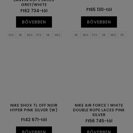
GREY/WHITE
Ft65 130-tól
Ft62 734-tól
BŐVEBBEN
BŐVEBBEN
35,5
36
36,5
37,5
38
38,5
36
36,5
37,5
38
38,5
39
39
40
40,5
41
42
42,5
40
40,5
41
42
42,5
43
43
44
44,5
45
45,5
46
44
44,5
45
45,5
46
47
47
47,5
47,5
48,5
NIKE SHOX TL OFF NOIR
NIKE AIR FORCE 1 WHITE
HYPER PINK SILVER (W)
DOUBLE ROPE LACES PINK
SILVER
Ft42 671-tól
Ft56 745-tól
BŐVEBBEN
BŐVEBBEN