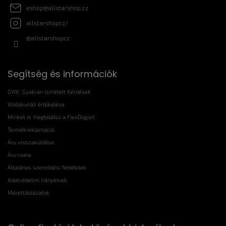
eshop
@
allstarshop.cz
allstarshopcz/
@allstarshopcz
Segítség és információk
GYIK: Gyakran Ismételt Kérdések
Webáruház értékelése
Minket is megtalálsz a FlexDogon!
Termékreklamáció
Áru visszaküldése
Áru csere
Általános szerződési feltételek
Adatvédelmi irányelvek
Mérettáblázatok