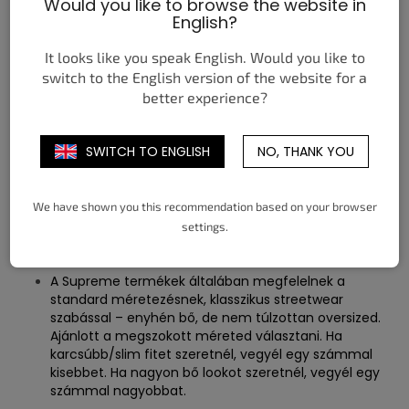
Would you like to browse the website in
English?
It looks like you speak English. Would you like to
switch to the English version of the website for a
better experience?
71.12 -
81.28 -
91.44 -
101.6 -
111.76 -
Derékhossz
76.2
86.36
96.52
106.68
116.84
SWITCH TO ENGLISH
NO, THANK YOU
We have shown you this recommendation based on your browser
settings.
Megfelelő méret kiválasztása?
A Supreme termékek általában megfelelnek a
standard méretezésnek, klasszikus streetwear
szabással – enyhén bő, de nem túlzottan oversized.
Ajánlott a megszokott méreted választani. Ha
karcsúbb/slim fitet szeretnél, vegyél egy számmal
kisebbet. Ha nagyon bő lookot szeretnél, vegyél egy
számmal nagyobbat.