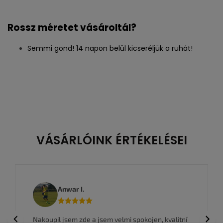
Rossz méretet vásároltál?
Semmi gond! 14 napon belül kicseréljük a ruhát!
VÁSÁRLÓINK ÉRTÉKELÉSEI
Anwar I.
Previous
Next
Nakoupil jsem zde a jsem velmi spokojen, kvalitní