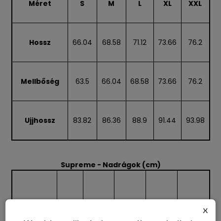
Méret
S
M
L
XL
XXL
Hossz
66.04
68.58
71.12
73.66
76.2
Mellbőség
63.5
66.04
68.58
73.66
76.2
Ujjhossz
83.82
86.36
88.9
91.44
93.98
Supreme - Nadrágok (cm)
Méret
S
M
L
XL
XXL
x