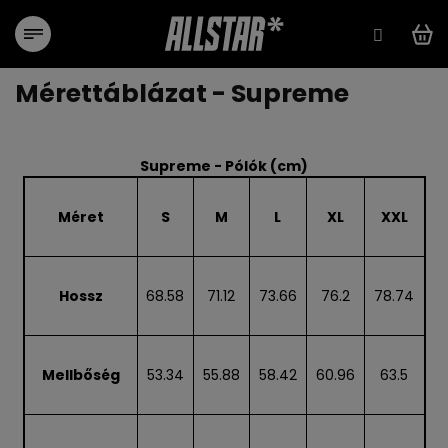
Ugrás
a
fő
tartalomhoz
Mérettáblázat - Supreme
Supreme - Pólók (cm)
Méret
S
M
L
XL
XXL
Hossz
68.58
71.12
73.66
76.2
78.74
Mellbőség
53.34
55.88
58.42
60.96
63.5