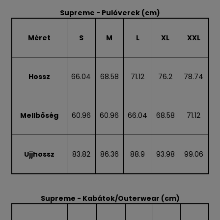
Supreme - Pulóverek (cm)
Méret
S
M
L
XL
XXL
Hossz
66.04
68.58
71.12
76.2
78.74
Mellbőség
60.96
60.96
66.04
68.58
71.12
Ujjhossz
83.82
86.36
88.9
93.98
99.06
Supreme - Kabátok/Outerwear (cm)