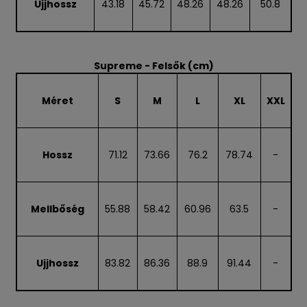
Ujjhossz
43.18
45.72
48.26
48.26
50.8
Supreme - Felsők (cm)
Méret
S
M
L
XL
XXL
Hossz
71.12
73.66
76.2
78.74
-
Mellbőség
55.88
58.42
60.96
63.5
-
Ujjhossz
83.82
86.36
88.9
91.44
-