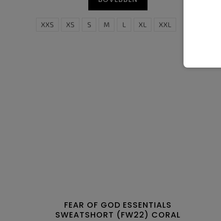
XXS
XS
S
M
L
XL
XXL
FEAR OF GOD ESSENTIALS
SWEATSHORT (FW22) CORAL