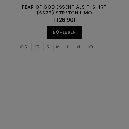
FEAR OF GOD ESSENTIALS T-SHIRT
(SS22) STRETCH LIMO
Ft26 901
BŐVEBBEN
XXS
XS
S
M
L
XL
XXL