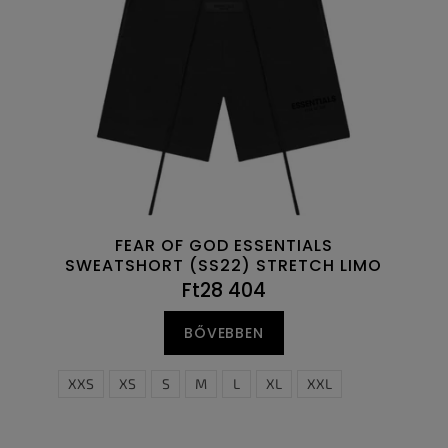
FEAR OF GOD ESSENTIALS
SWEATSHORT (SS22) STRETCH LIMO
Ft28 404
BŐVEBBEN
XXS
XS
S
M
L
XL
XXL