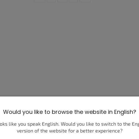
FEAR OF GOD ESSENTIALS T-SHIRT
Would you like to browse the website in English?
NBA GREY/BLACK
ooks like you speak English. Would you like to switch to the En
Ft31 410
version of the website for a better experience?
BŐVEBBEN