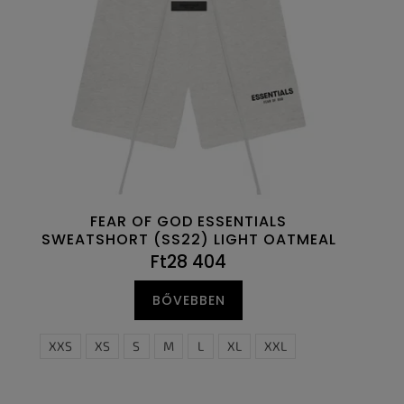
FEAR OF GOD ESSENTIALS
SWEATSHORT (SS22) LIGHT OATMEAL
Ft28 404
BŐVEBBEN
XXS
XS
S
M
L
XL
XXL