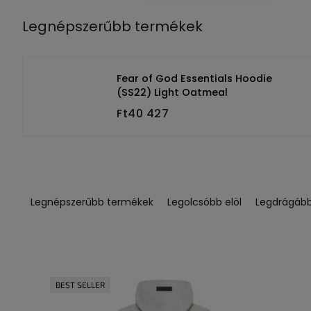
Legnépszerűbb termékek
Fear of God Essentials Hoodie
(SS22) Light Oatmeal
Ft40 427
T
e
Legnépszerűbb termékek
Legolcsóbb elöl
Legdrágáb
r
m
é
T
k
e
e
r
BEST SELLER
k
m
r
é