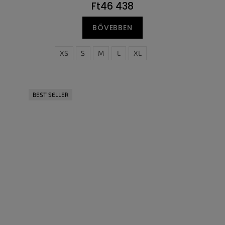
Ft46 438
BŐVEBBEN
XS
S
M
L
XL
BEST SELLER