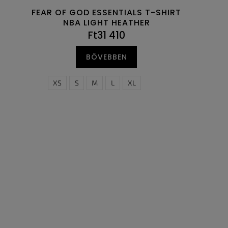
FEAR OF GOD ESSENTIALS T-SHIRT
NBA LIGHT HEATHER
Ft31 410
BŐVEBBEN
XS
S
M
L
XL