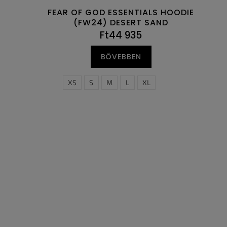
FEAR OF GOD ESSENTIALS HOODIE
(FW24) DESERT SAND
Ft44 935
BŐVEBBEN
XS
S
M
L
XL