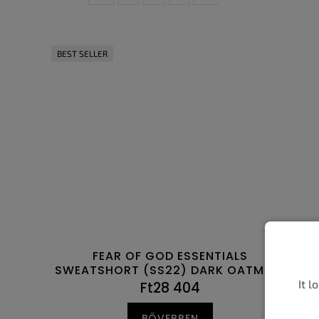
BEST SELLER
FEAR OF GOD ESSENTIALS
SWEATSHORT (SS22) DARK OATMEAL
It l
Ft28 404
BŐVEBBEN