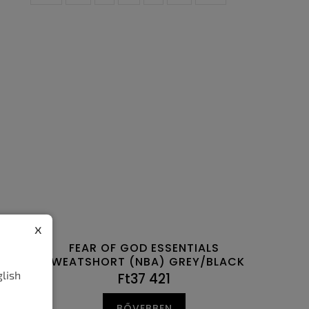
x
FEAR OF GOD ESSENTIALS
SWEATSHORT (NBA) GREY/BLACK
glish
Ft37 421
BŐVEBBEN