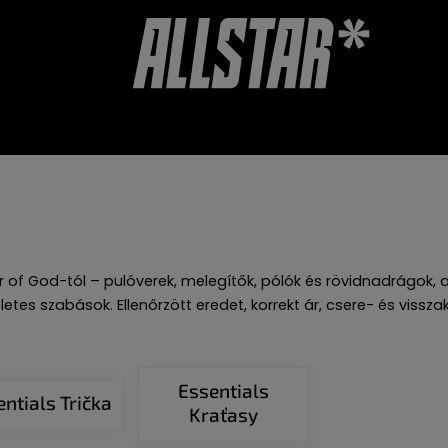
TALVÁNYOK
KIEGÉSZÍTŐK
WEBÁRUHÁZ ÉRTÉKELÉSE
r of God-tól – pulóverek, melegítők, pólók és rövidnadrágok, 
életes szabások. Ellenőrzött eredet, korrekt ár, csere- és viss
Essentials
entials Trička
Kraťasy