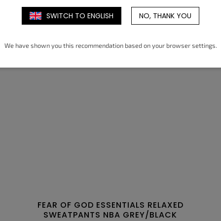
SWITCH TO ENGLISH
NO, THANK YOU
XS
S
M
L
XL
We have shown you this recommendation based on your browser settings.
FEAR OF GOD ESSENTIALS RELAXED
SWEATPANTS NBA GREY/BLACK