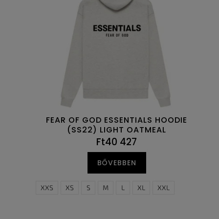
e
k
n
e
d
k
e
l
z
i
é
s
s
t
e
á
j
a
FEAR OF GOD ESSENTIALS HOODIE
(SS22) LIGHT OATMEAL
Ft40 427
BŐVEBBEN
XXS
XS
S
M
L
XL
XXL