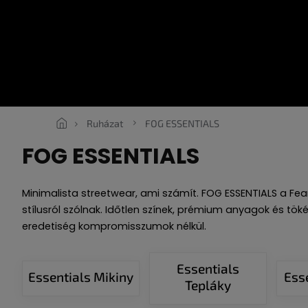
Ugrás
a
fő
tartalomhoz
SNEAKERS
ROPE LACES
ESSENTIALS
RUHÁZAT
U
Ruházat
FOG ESSENTIALS
FOG ESSENTIALS
Minimalista streetwear, ami számít. FOG ESSENTIALS a Fea
stílusról szólnak. Időtlen színek, prémium anyagok és tök
eredetiség kompromisszumok nélkül.
Essentials
Essentials Mikiny
Ess
Tepláky