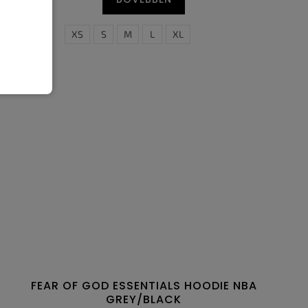
XS
S
M
L
XL
FEAR OF GOD ESSENTIALS HOODIE NBA
GREY/BLACK