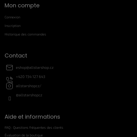
Mon compte
i
e
d
Connexion
d
Inscription
e
Historique des commandes
p
a
g
Contact
e
eshop
@
allstarshop.cz
+420 734 127 643
allstarshopcz/
@allstarshopcz
Aide et informations
FAQ : Questions fréquentes des clients
Évaluation de la boutique