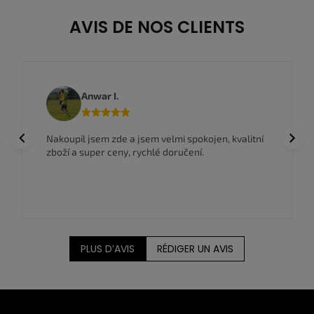
AVIS DE NOS CLIENTS
Anwar I.
Previous
Next
Nakoupil jsem zde a jsem velmi spokojen, kvalitní
zboží a super ceny, rychlé doručení.
PLUS D’AVIS
RÉDIGER UN AVIS
P