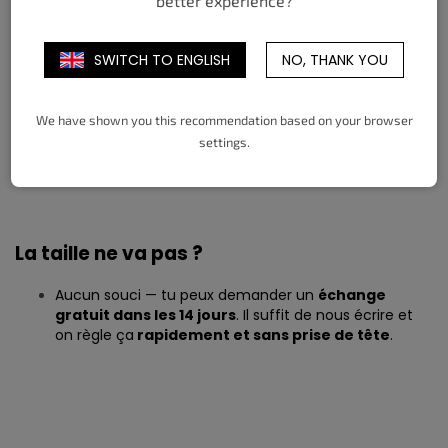
better experience?
Shorts
Les shorts de la marque sont également inspirés par
SWITCH TO ENGLISH
NO, THANK YOU
l’oversize (par exemple style basket) et taillent plus
grand que les tailles standards.
Si tu veux une coupe plus standard, nous conseillons
We have shown you this recommendation based on your browser
une taille en dessous de ta taille habituelle.
settings.
Pour un look très ample et relax, reste sur ta taille
normale.
La taille ne va pas ?
Aucun souci — tu peux demander un
échange
gratuit dans les 14 jours
. Il suffit de nous écrire et
on règle ça
rapidement et sans prise de tête
.