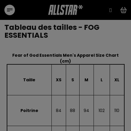
Aller
au
contenu
Tableau des tailles - FOG
ESSENTIALS
Fear of God Essentials Men's Apparel Size Chart
(cm)
Taille
XS
S
M
L
XL
Poitrine
84
88
94
102
110