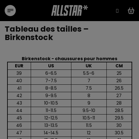
Aller
au
contenu
Tableau des tailles –
Birkenstock
Birkenstock - chaussures pour hommes
EUR
US
UK
CM
39
6-6.5
5.5-6
25
40
7-7.5
7
26
41
8-8.5
7.5
26.5
42
9-9.5
8
27
43
10-10.5
9
28
44
11-11.5
9.5-10
28.5
45
12-12.5
10.5-11
29.5
46
13-13.5
11.5
30
47
14-14.5
12
30.5