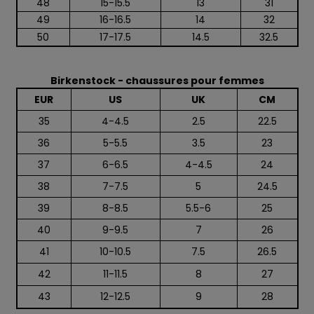
48
15-15.5
13
31
49
16-16.5
14
32
50
17-17.5
14.5
32.5
Birkenstock - chaussures pour femmes
EUR
US
UK
CM
35
4-4.5
2.5
22.5
36
5-5.5
3.5
23
37
6-6.5
4-4.5
24
38
7-7.5
5
24.5
39
8-8.5
5.5-6
25
40
9-9.5
7
26
41
10-10.5
7.5
26.5
42
11-11.5
8
27
43
12-12.5
9
28