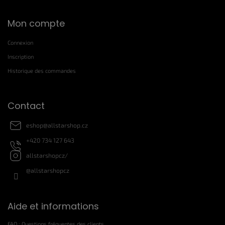
P
Mon compte
i
e
d
Connexion
d
Inscription
e
Historique des commandes
p
a
g
Contact
e
eshop
@
allstarshop.cz
+420 734 127 643
allstarshopcz/
@allstarshopcz
Aide et informations
FAQ : Questions fréquentes des clients