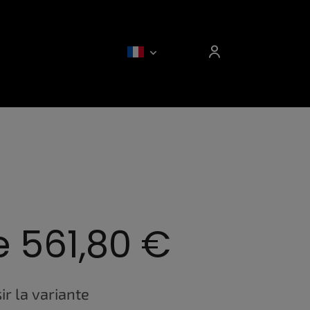
e
561,80 €
ir la variante