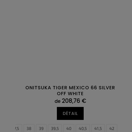
ONITSUKA TIGER MEXICO 66 SILVER
OFF WHITE
208,76 €
de
DÉTAIL
37
37,5
38
39
39,5
40
40,5
41,5
42