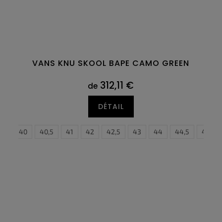
VANS KNU SKOOL BAPE CAMO GREEN
312,11 €
de
DÉTAIL
9
39
40
40,5
41
42
42,5
38,5
43
44
39
40
44,5
40,5
45