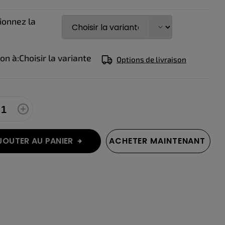
e:
ionnez la
son à:
Choisir la variante
Options de livraison
JOUTER AU PANIER
ACHETER MAINTENANT