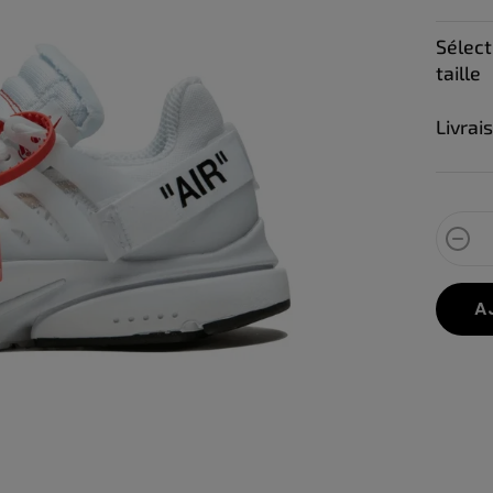
mesur
Sélect
taille
Livrai
A