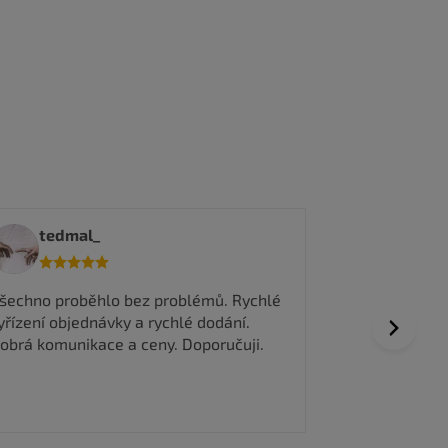
Eliska
tedmal_
Pozdní doruče
šechno proběhlo bez problémů. Rychlé
yřízení objednávky a rychlé dodání.
Next
obrá komunikace a ceny. Doporučuji.