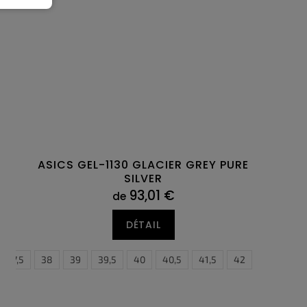
ASICS GEL-1130 GLACIER GREY PURE
SILVER
93,01 €
de
DÉTAIL
37,5
38
39
39,5
40
40,5
41,5
42