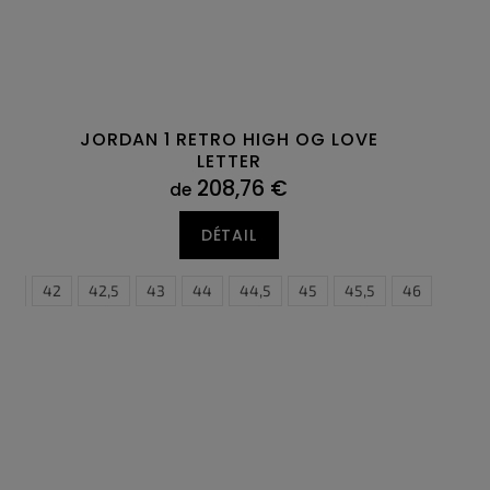
JORDAN 1 RETRO HIGH OG LOVE
LETTER
208,76 €
de
DÉTAIL
41
46
42
47
42,5
43
44
44,5
45
45,5
46
47