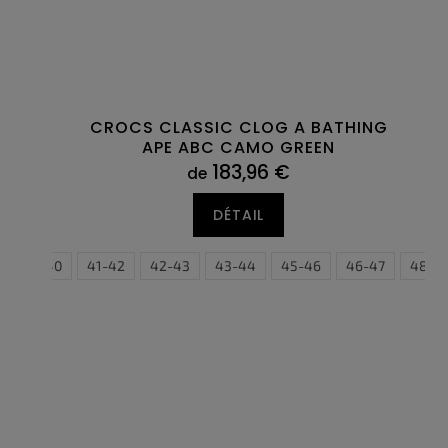
CROCS CLASSIC CLOG A BATHING
APE ABC CAMO GREEN
183,96 €
de
DÉTAIL
39-40
41-42
42-43
43-44
36,5
45-46
37
46-47
38
38,5
48-4