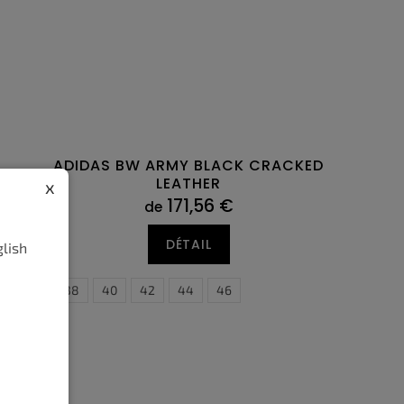
ADIDAS BW ARMY BLACK CRACKED
LEATHER
x
171,56 €
de
DÉTAIL
glish
36
38
40
42
44
46