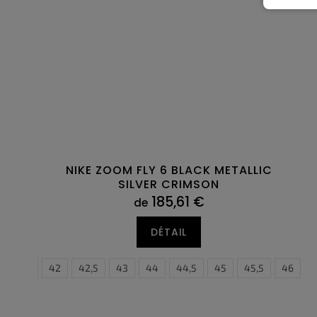
NIKE ZOOM FLY 6 BLACK METALLIC
SILVER CRIMSON
185,61 €
de
DÉTAIL
5
41
42
42,5
43
44
44,5
45
40
45,5
40,5
46
41
4