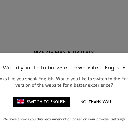
NIKE AIR MAX PLUS ITALY
155,02 €
de
Would you like to browse the website in English?
DÉTAIL
ooks like you speak English. Would you like to switch to the En
version of the website for a better experience?
42
42,5
43
44
44,5
45
45,5
46
47
47,5
SWITCH TO ENGLISH
NO, THANK YOU
We have shown you this recommendation based on your browser settings.