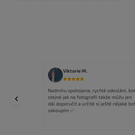
Viktorie M.
elmi
Nadmíru spokojena, rychlé odeslání, bo
per ceny,
stejné jak na fotografii takže můžu jen
Previous
dál doporučit a určitě si ještě nějaké bo
zakoupím ✅