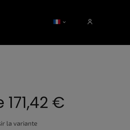
e
171,42 €
ir la variante