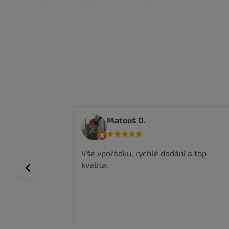
Anwar I.
 a top
Nakoupil jsem zde a jsem velmi
spokojen, kvalitní zboží a super ceny,
Previous
rychlé doručení.