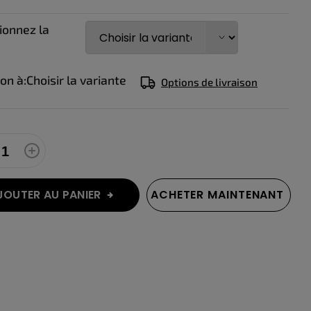
e:
ionnez la
son à:
Choisir la variante
Options de livraison
JOUTER AU PANIER
ACHETER MAINTENANT