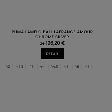
PUMA LAMELO BALL LAFRANCÉ AMOUR
CHROME SILVER
196,20 €
de
DÉTAIL
44,5
42
42,5
43
44
44,5
45
46
47