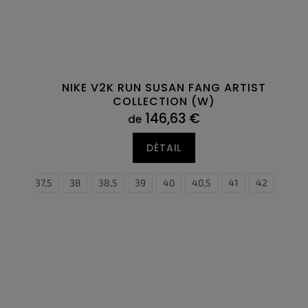
NIKE V2K RUN SUSAN FANG ARTIST
COLLECTION (W)
146,63 €
de
DÉTAIL
36,5
37,5
38
38,5
39
40
40,5
36
41
36,5
42
37,5
3