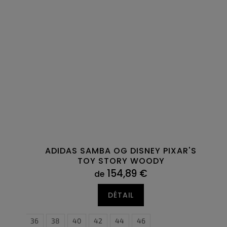
ADIDAS SAMBA OG DISNEY PIXAR'S
TOY STORY WOODY
154,89 €
de
DÉTAIL
36
38
40
42
44
46