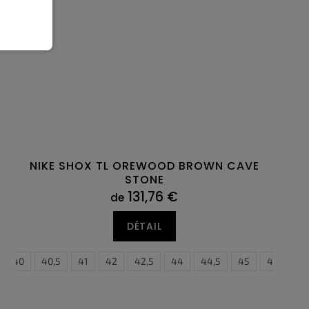
NIKE SHOX TL OREWOOD BROWN CAVE
STONE
131,76 €
de
DÉTAIL
40
40,5
41
42
42,5
44
44,5
45
45,5