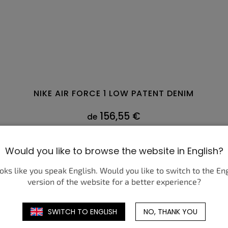
NIKE AIR FORCE 1 LOW PATENT DENIM
156,55 €
de
DÉTAIL
Would you like to browse the website in English?
41
46
42
47
42,5
47,5
35,5
43
48,5
44
36
36,5
44,5
37,5
45
45,5
38
38,5
46
47
39
ooks like you speak English. Would you like to switch to the En
version of the website for a better experience?
SWITCH TO ENGLISH
NO, THANK YOU