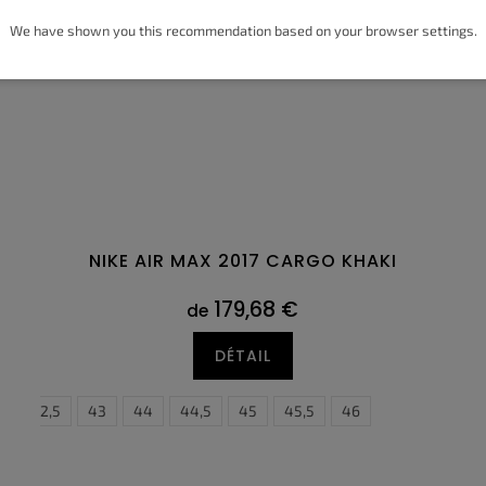
We have shown you this recommendation based on your browser settings.
NIKE AIR MAX 2017 CARGO KHAKI
179,68 €
de
DÉTAIL
2
42,5
43
44
44,5
45
36,5
45,5
37,5
46
38
38,5
39