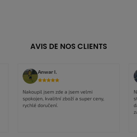
AVIS DE NOS CLIENTS
Viktorie M.
R
Nadmíru spokojena, rychlé odeslání, boty
n
stejné jak na fotografii takže můžu jen
dál doporučit a určitě si ještě nějaké boty
zakoupím ✅