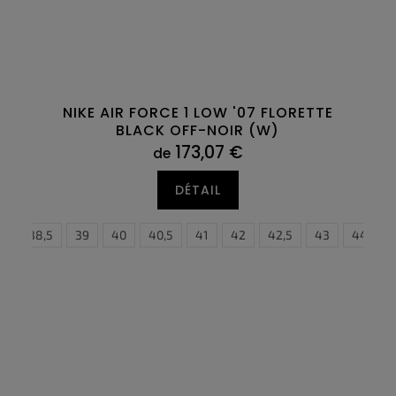
NIKE AIR FORCE 1 LOW '07 FLORETTE
BLACK OFF-NOIR (W)
173,07 €
de
DÉTAIL
8
38,5
39
40
40,5
41
42
42,5
43
40,5
44
41