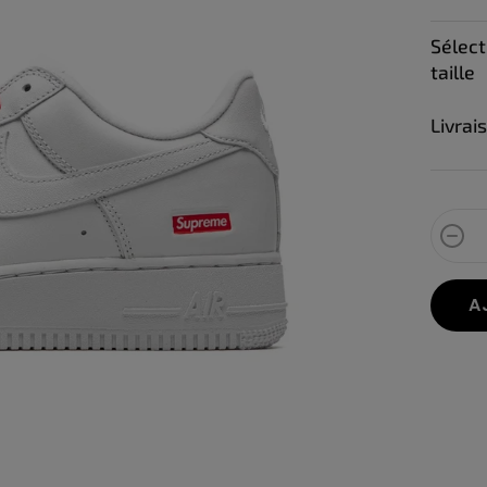
mesur
Sélect
taille
Livrai
A